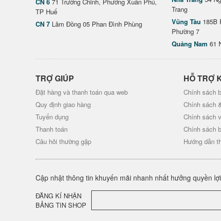
CN 6
71 Trường Chinh, Phường Xuân Phú,
Trang
TP Huế
Vũng Tàu
185B 
CN 7
Lâm Đồng 05 Phan Đình Phùng
Phường 7
Quảng Nam
61 
TRỢ GIÚP
HỖ TRỢ 
Đặt hàng và thanh toán qua web
Chính sách b
Quy định giao hàng
Chính sách 
Tuyển dụng
Chính sách 
Thanh toán
Chính sách 
Câu hỏi thường gặp
Hướng dẫn t
Cập nhật thông tin khuyến mãi nhanh nhất hưởng quyền lợi 
ĐĂNG KÍ NHẬN
BẢNG TIN SHOP