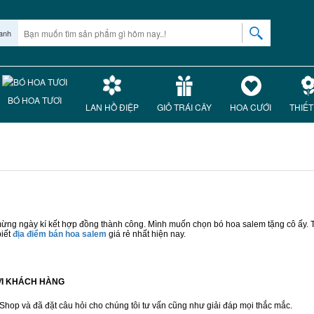
anh
BÓ HOA TƯƠI
LAN HỒ ĐIỆP
GIỎ TRÁI CÂY
HOA CƯỚI
THIẾT
 mừng ngày kí kết hợp đồng thành công. Mình muốn chọn bó hoa salem tặng cô ấy.
biết
địa điểm bán hoa salem
giá rẻ nhất hiện nay.
LỜI KHÁCH HÀNG
op và đã đặt câu hỏi cho chúng tôi tư vấn cũng như giải đáp mọi thắc mắc.