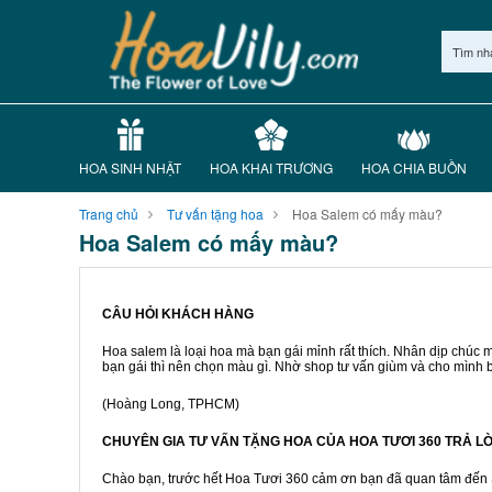
Tìm nh
HOA SINH NHẬT
HOA KHAI TRƯƠNG
HOA CHIA BUỒN
Trang chủ
Tư vấn tặng hoa
Hoa Salem có mấy màu?
Hoa Salem có mấy màu?
CÂU HỎI KHÁCH HÀNG
Hoa salem là loại hoa mà bạn gái mỉnh rất thích. Nhân dịp chúc
bạn gái thì nên chọn màu gì. Nhờ shop tư vấn giùm và cho mình 
(Hoàng Long, TPHCM)
CHUYÊN GIA TƯ VẤN TẶNG HOA CỦA HOA TƯƠI 360 TRẢ 
Chào bạn, trước hết Hoa Tươi 360 cảm ơn bạn đã quan tâm đến Sh