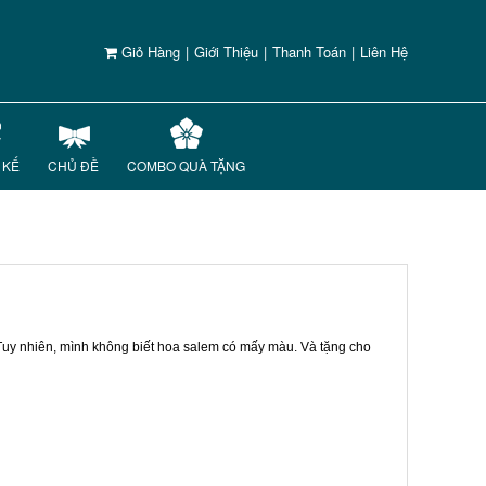
Giỏ Hàng
|
Giới Thiệu
|
Thanh Toán
|
Liên Hệ
 KẾ
CHỦ ĐỀ
COMBO QUÀ TẶNG
 Tuy nhiên, mình không biết hoa salem có mấy màu. Và tặng cho