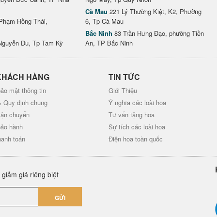
Cà Mau
221 Lý Thường Kiệt, K2, Phường
Phạm Hồng Thái,
6, Tp Cà Mau
Bắc Ninh
83 Trần Hưng Đạo, phường Tiền
Nguyễn Du, Tp Tam Kỳ
An, TP Bắc Ninh
KHÁCH HÀNG
TIN TỨC
ảo mật thông tin
Giới Thiệu
& Quy định chung
Ý nghĩa các loài hoa
vận chuyển
Tư vấn tặng hoa
bảo hành
Sự tích các loài hoa
hanh toán
Điện hoa toàn quốc
giảm giá riêng biệt
GỬI