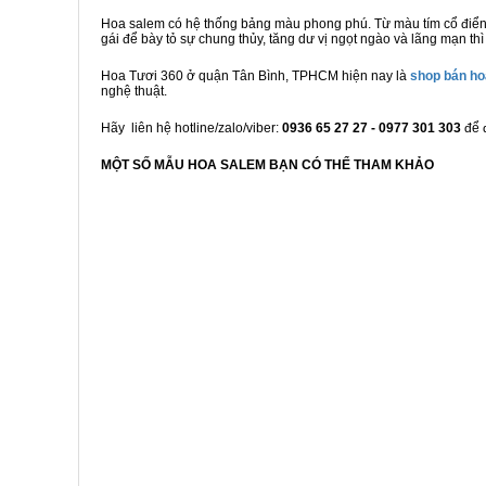
Hoa salem có hệ thống bảng màu phong phú. Từ màu tím cổ điển v
gái để bày tỏ sự chung thủy, tăng dư vị ngọt ngào và lãng mạn th
Hoa Tươi 360 ở quận Tân Bình, TPHCM hiện nay là
shop bán ho
nghệ thuật.
Hãy liên hệ hotline/zalo/viber:
0936 65 27 27 - 0977 301 303
để 
MỘT SỐ MẪU HOA SALEM BẠN CÓ THỂ THAM KHẢO