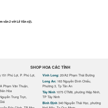
m văn 2 với Lê Văn sỹ).
SHOP HOA CÁC TỈNH
151 Phú Lợi, P. Phú Lợi,
Vĩnh Long:
20/A2 Phạm Thái Bường
Long An:
163 Nguyễn Đình Chiểu,
A Phạm Văn Thuận,
Phường 3, Tp Tân An
Biên Hòa
Tây Ninh
1075 CTM8, phường Hiệp Ninh,
Nguyễn Trung Trực,
TP Tây Ninh
Giá
Bình Định
340 Nguyễn Thái Học, phường
uyễn Đức Cảnh, TP Nha
Ngô Mây, Tp Quy Nhơn