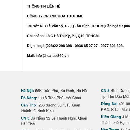
THÔNG TIN LIÊN HỆ
CÔNG TY CP XNK HOA TƯƠI 360.
Trụ sở: 413 Lê Văn Sỹ, P.2, Q.Tân Bình, TPHCM(Gần ngã tư phạ
Chi nhánh: Lô C Hồ Thị Kỷ, P1, Q10, TPHCM.
Điện thoại: (028)22 298 398 - 0936 65 27 27 - 0977 301 303.
Mail: info@hoatuoi360.vn.
Hà Nội:
56B Trần Phú, Ba Đình, Hà Nội
CN 8
Bình Dương 
Tp. Thủ Dầu Một
Đà Nẵng:
271B Trần Phú, Hải Châu
Đồng Nai
40/198
Cần Thơ:
266 đường 30/4, P. Xuân
KP.3, P.Tân Mai 
khánh, Q.Ninh Kiều
Kiên Giang
418 
CN 5
Đà Nẵng 32 Lê Thanh Nghị, Quận
Thành phố Rạch 
Hải Châu
Nha Trang
54 Ng