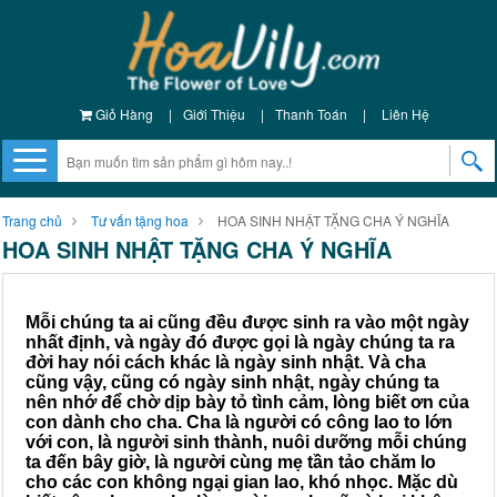
Giỏ Hàng
|
Giới Thiệu
|
Thanh Toán
|
Liên Hệ
Trang chủ
Tư vấn tặng hoa
HOA SINH NHẬT TẶNG CHA Ý NGHĨA
HOA SINH NHẬT TẶNG CHA Ý NGHĨA
Mỗi chúng ta ai cũng đều được sinh ra vào một ngày
nhất định, và ngày đó được gọi là ngày chúng ta ra
đời hay nói cách khác là ngày sinh nhật. Và cha
cũng vậy, cũng có ngày sinh nhật, ngày chúng ta
nên nhớ để chờ dịp bày tỏ tình cảm, lòng biết ơn của
con dành cho cha. Cha là người có công lao to lớn
với con, là người sinh thành, nuôi dưỡng mỗi chúng
ta đến bây giờ, là người cùng mẹ tần tảo chăm lo
cho các con không ngại gian lao, khó nhọc. Mặc dù