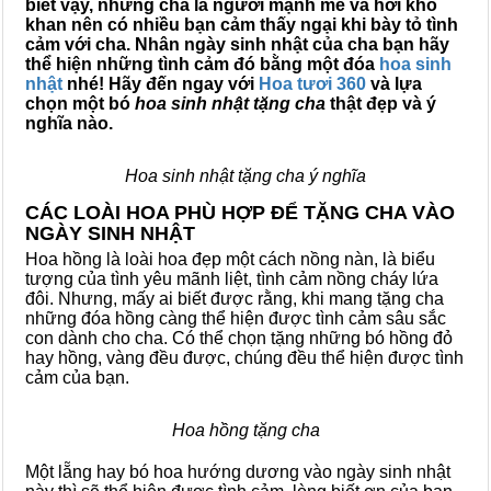
biết vậy, nhưng cha là người mạnh mẽ và hơi khô
khan nên có nhiều bạn cảm thấy ngại khi bày tỏ tình
cảm với cha. Nhân ngày sinh nhật của cha bạn hãy
thể hiện những tình cảm đó bằng một đóa
hoa sinh
nhật
nhé! Hãy đến ngay với
Hoa tươi 360
và lựa
chọn một bó
hoa sinh nhật tặng cha
thật đẹp và ý
nghĩa nào.
Hoa sinh nhật tặng cha ý nghĩa
CÁC LOÀI HOA PHÙ HỢP ĐỂ TẶNG CHA VÀO
NGÀY SINH NHẬT
Hoa hồng là loài hoa đẹp một cách nồng nàn, là biểu
tượng của tình yêu mãnh liệt, tình cảm nồng cháy lứa
đôi. Nhưng, mấy ai biết được rằng, khi mang tặng cha
những đóa hồng càng thể hiện được tình cảm sâu sắc
con dành cho cha. Có thể chọn tặng những bó hồng đỏ
hay hồng, vàng đều được, chúng đều thể hiện được tình
cảm của bạn.
Hoa hồng tặng cha
Một lẵng hay bó hoa hướng dương vào ngày sinh nhật