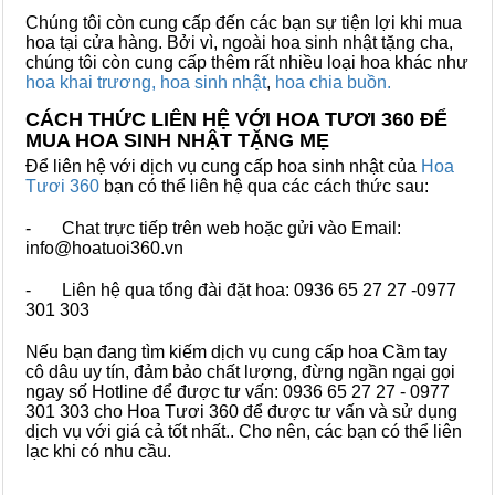
Chúng tôi còn cung cấp đến các bạn sự tiện lợi khi mua
hoa tại cửa hàng. Bởi vì, ngoài hoa sinh nhật tặng cha,
chúng tôi còn cung cấp thêm rất nhiều loại hoa khác như
hoa khai trương,
hoa sinh nhật
,
hoa chia buồn.
CÁCH THỨC LIÊN HỆ VỚI HOA TƯƠI 360 ĐỂ
MUA HOA SINH NHẬT TẶNG MẸ
Để liên hệ với dịch vụ cung cấp hoa sinh nhật của
Hoa
Tươi 360
bạn có thể liên hệ qua các cách thức sau:
- Chat trực tiếp trên web hoặc gửi vào Email:
info@hoatuoi360.vn
- Liên hệ qua tổng đài đặt hoa: 0936 65 27 27 -0977
301 303
Nếu bạn đang tìm kiếm dịch vụ cung cấp hoa Cầm tay
cô dâu uy tín, đảm bảo chất lượng, đừng ngần ngại gọi
ngay số Hotline để được tư vấn: 0936 65 27 27 - 0977
301 303 cho Hoa Tươi 360 để được tư vấn và sử dụng
dịch vụ với giá cả tốt nhất.. Cho nên, các bạn có thể liên
lạc khi có nhu cầu.