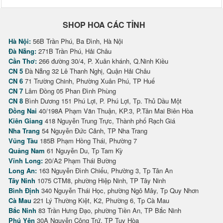
SHOP HOA CÁC TỈNH
Hà Nội:
56B Trần Phú, Ba Đình, Hà Nội
Đà Nẵng:
271B Trần Phú, Hải Châu
Cần Thơ:
266 đường 30/4, P. Xuân khánh, Q.Ninh Kiều
CN 5
Đà Nẵng 32 Lê Thanh Nghị, Quận Hải Châu
CN 6
71 Trường Chinh, Phường Xuân Phú, TP Huế
CN 7
Lâm Đồng 05 Phan Đình Phùng
CN 8
Bình Dương 151 Phú Lợi, P. Phú Lợi, Tp. Thủ Dầu Một
Đồng Nai
40/198A Phạm Văn Thuận, KP.3, P.Tân Mai Biên Hòa
Kiên Giang
418 Nguyễn Trung Trực, Thành phố Rạch Giá
Nha Trang
54 Nguyễn Đức Cảnh, TP Nha Trang
Vũng Tàu
185B Phạm Hồng Thái, Phường 7
Quảng Nam
61 Nguyễn Du, Tp Tam Kỳ
Vĩnh Long:
20/A2 Phạm Thái Bường
Long An:
163 Nguyễn Đình Chiểu, Phường 3, Tp Tân An
Tây Ninh
1075 CTM8, phường Hiệp Ninh, TP Tây Ninh
Bình Định
340 Nguyễn Thái Học, phường Ngô Mây, Tp Quy Nhơn
Cà Mau
221 Lý Thường Kiệt, K2, Phường 6, Tp Cà Mau
Bắc Ninh
83 Trần Hưng Đạo, phường Tiền An, TP Bắc Ninh
Phú Yên
30A Nguyễn Công Trứ, TP Tuy Hòa