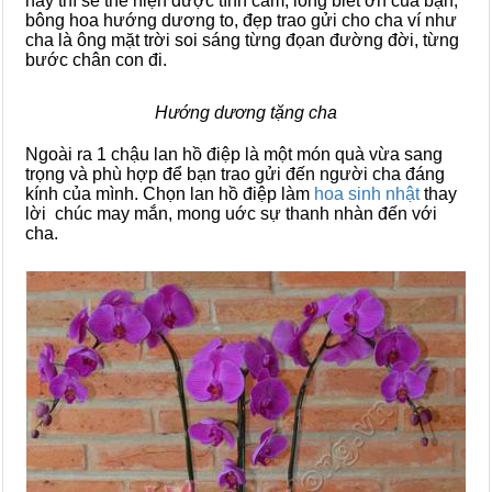
này thì sẽ thể hiện được tình cảm, lòng biết ơn của bạn,
bông hoa hướng dương to, đẹp trao gửi cho cha ví như
cha là ông mặt trời soi sáng từng đọan đường đời, từng
bước chân con đi.
Hướng dương tặng cha
Ngoài ra 1 chậu lan hồ điệp là một món quà vừa sang
trọng và phù hợp để bạn trao gửi đến người cha đáng
kính của mình. Chọn lan hồ điệp làm
hoa sinh nhật
thay
lời chúc may mắn, mong uớc sự thanh nhàn đến với
cha.