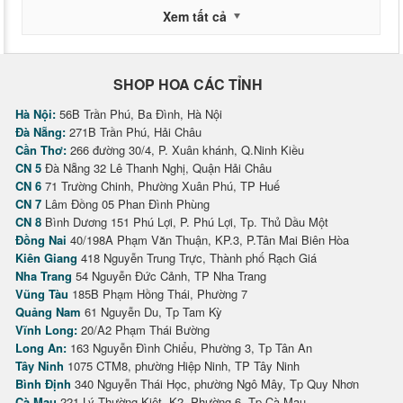
Xem tất cả
SHOP HOA CÁC TỈNH
Hà Nội:
56B Trần Phú, Ba Đình, Hà Nội
Đà Nẵng:
271B Trần Phú, Hải Châu
Cần Thơ:
266 đường 30/4, P. Xuân khánh, Q.Ninh Kiều
CN 5
Đà Nẵng 32 Lê Thanh Nghị, Quận Hải Châu
CN 6
71 Trường Chinh, Phường Xuân Phú, TP Huế
CN 7
Lâm Đồng 05 Phan Đình Phùng
CN 8
Bình Dương 151 Phú Lợi, P. Phú Lợi, Tp. Thủ Dầu Một
Đồng Nai
40/198A Phạm Văn Thuận, KP.3, P.Tân Mai Biên Hòa
Kiên Giang
418 Nguyễn Trung Trực, Thành phố Rạch Giá
Nha Trang
54 Nguyễn Đức Cảnh, TP Nha Trang
Vũng Tàu
185B Phạm Hồng Thái, Phường 7
Quảng Nam
61 Nguyễn Du, Tp Tam Kỳ
Vĩnh Long:
20/A2 Phạm Thái Bường
Long An:
163 Nguyễn Đình Chiểu, Phường 3, Tp Tân An
Tây Ninh
1075 CTM8, phường Hiệp Ninh, TP Tây Ninh
Bình Định
340 Nguyễn Thái Học, phường Ngô Mây, Tp Quy Nhơn
Cà Mau
221 Lý Thường Kiệt, K2, Phường 6, Tp Cà Mau