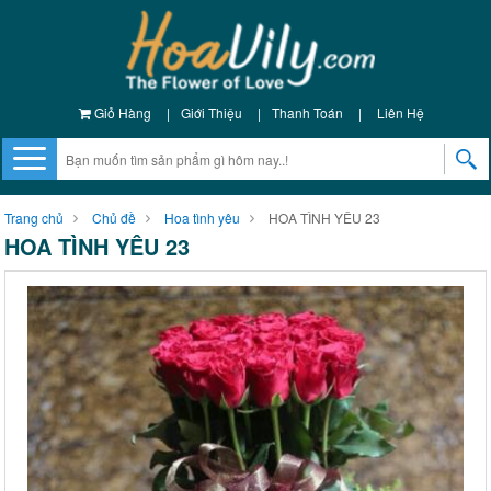
Giỏ Hàng
|
Giới Thiệu
|
Thanh Toán
|
Liên Hệ
Trang chủ
Chủ đề
Hoa tình yêu
HOA TÌNH YÊU 23
HOA TÌNH YÊU 23