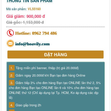
THÔNG TIN SẢN PHẨM
Mã sản phẩm:
VL55160
Giá giảm: 900,000 đ
Giá gốc: 1,153,000 đ
Hotline:
0962 794 486
info@hoavily.com
ĐẶT HÀNG
1.
Tặng miễn phí banner, thiệp (trị giá 20.000đ)
2.
Giảm ngay 20.000đ khi Bạn tạo đơn hàng Online
3.
Giảm tiếp 3% cho đơn hàng Bạn tạo ONLINE lần thứ 2, 5%
cho đơn hàng Bạn tạo ONLINE lần 6 và 10% cho đơn hàng tạo
ONLINE thứ 12 (Chỉ áp dụng tại Tp. HCM, Ko áp dụng các dịp
lễ)
4.
Giao gấp trong 2h