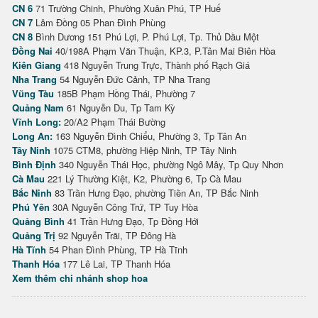
CN 6
71 Trường Chinh, Phường Xuân Phú, TP Huế
CN 7
Lâm Đồng 05 Phan Đình Phùng
CN 8
Bình Dương 151 Phú Lợi, P. Phú Lợi, Tp. Thủ Dầu Một
Đồng Nai
40/198A Phạm Văn Thuận, KP.3, P.Tân Mai Biên Hòa
Kiên Giang
418 Nguyễn Trung Trực, Thành phố Rạch Giá
Nha Trang
54 Nguyễn Đức Cảnh, TP Nha Trang
Vũng Tàu
185B Phạm Hồng Thái, Phường 7
Quảng Nam
61 Nguyễn Du, Tp Tam Kỳ
Vĩnh Long:
20/A2 Phạm Thái Bường
Long An:
163 Nguyễn Đình Chiểu, Phường 3, Tp Tân An
Tây Ninh
1075 CTM8, phường Hiệp Ninh, TP Tây Ninh
Bình Định
340 Nguyễn Thái Học, phường Ngô Mây, Tp Quy Nhơn
Cà Mau
221 Lý Thường Kiệt, K2, Phường 6, Tp Cà Mau
Bắc Ninh
83 Trần Hưng Đạo, phường Tiền An, TP Bắc Ninh
Phú Yên
30A Nguyễn Công Trứ, TP Tuy Hòa
Quảng Bình
41 Trần Hưng Đạo, Tp Đồng Hới
Quảng Trị
92 Nguyễn Trãi, TP Đông Hà
Hà Tĩnh
54 Phan Đình Phùng, TP Hà Tĩnh
Thanh Hóa
177 Lê Lai, TP Thanh Hóa
Xem thêm chi nhánh shop hoa