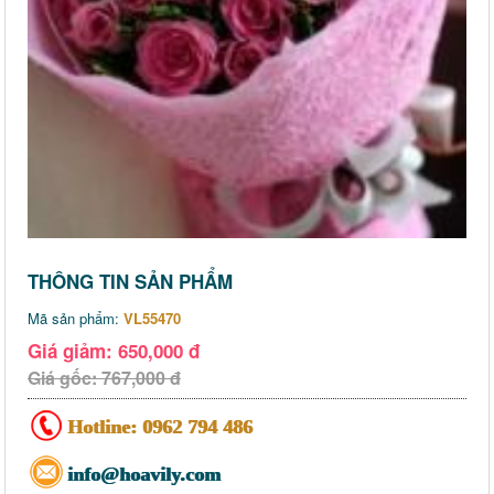
THÔNG TIN SẢN PHẨM
Mã sản phẩm:
VL55470
Giá giảm: 650,000 đ
Giá gốc: 767,000 đ
Hotline:
0962 794 486
info@hoavily.com