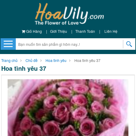
Giỏ Hàng
|
Giới Thiệu
|
Thanh Toán
|
Liên Hệ
Trang chủ
Chủ đề
Hoa tình yêu
Hoa tình yêu 37
Hoa tình yêu 37