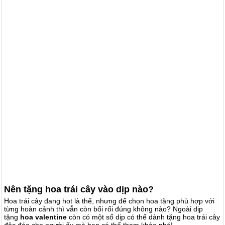
Nên tặng hoa trái cây vào dịp nào?
Hoa trái cây đang hot là thế, nhưng để chọn hoa tặng phù hợp với
từng hoàn cảnh thì vẫn còn bối rối đúng không nào? Ngoài dịp
tặng
hoa valentine
còn có một số dịp có thể dành tặng hoa trái cây
độc đáo cho người ấy mà bạn có thể tham khảo nhé!