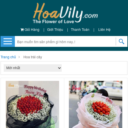
Giỏ Hàng
|
Giới Thiệu
|
Thanh Toán
|
Liên Hệ
Trang chủ
Hoa trái cây