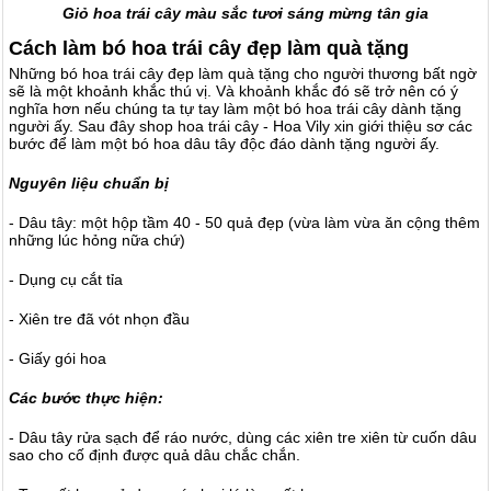
Giỏ hoa trái cây màu sắc tươi sáng mừng tân gia
Cách làm bó hoa trái cây đẹp làm quà tặng
Những bó hoa trái cây đẹp làm quà tặng cho người thương bất ngờ
sẽ là một khoảnh khắc thú vị. Và khoảnh khắc đó sẽ trở nên có ý
nghĩa hơn nếu chúng ta tự tay làm một bó hoa trái cây dành tặng
người ấy. Sau đây shop hoa trái cây - Hoa Vily xin giới thiệu sơ các
bước để làm một bó hoa dâu tây độc đáo dành tặng người ấy.
Nguyên liệu chuẩn bị
- Dâu tây: một hộp tầm 40 - 50 quả đẹp (vừa làm vừa ăn cộng thêm
những lúc hỏng nữa chứ)
- Dụng cụ cắt tỉa
- Xiên tre đã vót nhọn đầu
- Giấy gói hoa
Các bước thực hiện:
- Dâu tây rửa sạch để ráo nước, dùng các xiên tre xiên từ cuốn dâu
sao cho cố định được quả dâu chắc chắn.