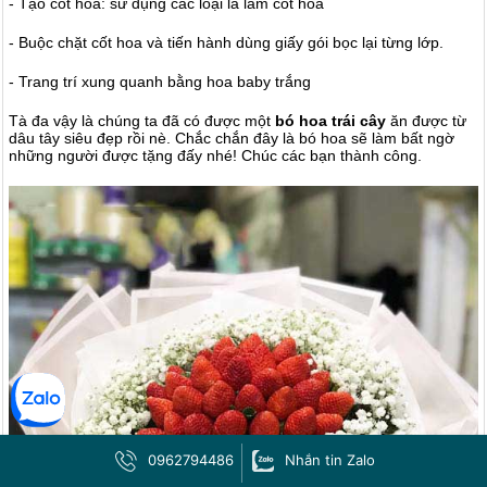
- Tạo cốt hoa: sử dụng các loại lá làm cốt hoa
- Buộc chặt cốt hoa và tiến hành dùng giấy gói bọc lại từng lớp.
- Trang trí xung quanh bằng hoa baby trắng
Tà đa vậy là chúng ta đã có được một
bó hoa trái cây
ăn được từ
dâu tây siêu đẹp rồi nè. Chắc chắn đây là bó hoa sẽ làm bất ngờ
những người được tặng đấy nhé! Chúc các bạn thành công.
0962794486
Nhắn tin Zalo