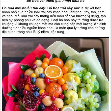
Bó hoa vải thiều giải nhiệt mùa hè
Bó hoa mix nhiều trái cây:
Bó hoa trái cây mix
là sự kết hợp
hoàn hảo của nhiều loại trái cây khác nhau như dâu tây, táo, cam,
và nho. Mỗi loại trái cây mang đến màu sắc và hương vị riêng, tạo
nên sự phong phú và đa dạng. Loại bó hoa này thường được ưa
chuộng vì không chỉ đẹp mắt mà còn cung cấp một lượng lớn dinh
dưỡng từ nhiều nguồn khác nhau là món quà lý tưởng cho những
dịp quan trọng như lễ kỷ niệm, tiệc tùng,...