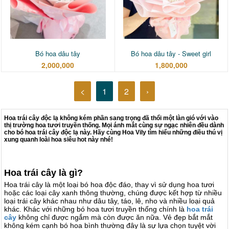
Bó hoa dâu tây
Bó hoa dâu tây - Sweet girl
2,000,000
1,800,000
<
1
2
›
Hoa trái cây độc lạ không kém phần sang trọng đã thổi một làn gió với vào
thị trường hoa tươi truyền thống. Mọi ánh mắt cùng sự ngạc nhiên đều dành
cho bó hoa trái cây độc lạ này. Hãy cùng Hoa Vily tìm hiểu những điều thú vị
xung quanh loài hoa siêu hot này nhé!
Hoa trái cây là gì?
Hoa trái cây là một loại bó hoa độc đáo, thay vì sử dụng hoa tươi
hoặc các loại cây xanh thông thường, chúng được kết hợp từ nhiều
loại trái cây khác nhau như dâu tây, táo, lê, nho và nhiều loại quả
khác.
Khác với những bó hoa tươi truyền thống chính là
hoa trái
cây
không chỉ được ngắm mà còn được ăn nữa. Vẻ đẹp bắt mắt
không kém cạnh bó hoa bình thường đ
ây là sự lựa chọn tuyệt vời