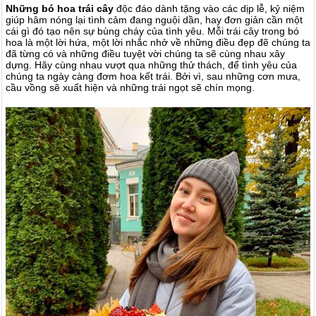
Những bó hoa trái cây
độc đáo dành tặng vào các dịp lễ, kỷ niệm
giúp hâm nóng lại tình cảm đang nguội dần, hay đơn giản cần một
cái gì đó tạo nên sự bùng cháy của tình yêu. Mỗi trái cây trong bó
hoa là một lời hứa, một lời nhắc nhở về những điều đẹp đẽ chúng ta
đã từng có và những điều tuyệt vời chúng ta sẽ cùng nhau xây
dựng. Hãy cùng nhau vượt qua những thử thách, để tình yêu của
chúng ta ngày càng đơm hoa kết trái. Bởi vì, sau những cơn mưa,
cầu vồng sẽ xuất hiện và những trái ngọt sẽ chín mọng.