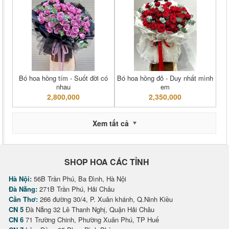
Bó hoa hồng tím - Suốt đời có
Bó hoa hồng đỏ - Duy nhất mình
nhau
em
2,800,000
2,350,000
Xem tất cả
SHOP HOA CÁC TỈNH
Hà Nội:
56B Trần Phú, Ba Đình, Hà Nội
Đà Nẵng:
271B Trần Phú, Hải Châu
Cần Thơ:
266 đường 30/4, P. Xuân khánh, Q.Ninh Kiều
CN 5
Đà Nẵng 32 Lê Thanh Nghị, Quận Hải Châu
CN 6
71 Trường Chinh, Phường Xuân Phú, TP Huế