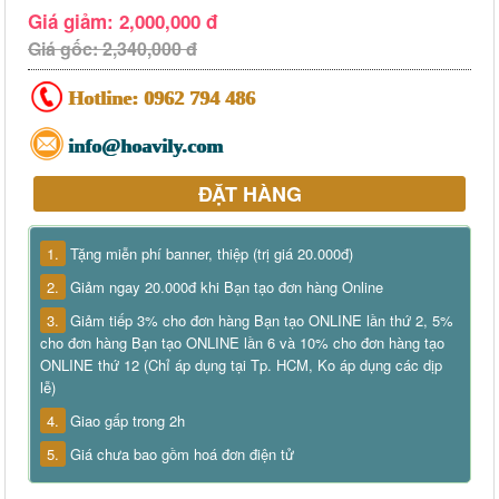
Giá giảm: 2,000,000 đ
Giá gốc: 2,340,000 đ
Hotline:
0962 794 486
info@hoavily.com
ĐẶT HÀNG
1.
Tặng miễn phí banner, thiệp (trị giá 20.000đ)
2.
Giảm ngay 20.000đ khi Bạn tạo đơn hàng Online
3.
Giảm tiếp 3% cho đơn hàng Bạn tạo ONLINE lần thứ 2, 5%
cho đơn hàng Bạn tạo ONLINE lần 6 và 10% cho đơn hàng tạo
ONLINE thứ 12 (Chỉ áp dụng tại Tp. HCM, Ko áp dụng các dịp
lễ)
4.
Giao gấp trong 2h
5.
Giá chưa bao gồm hoá đơn điện tử