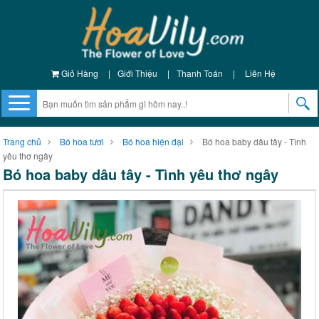
Giỏ Hàng
|
Giới Thiệu
|
Thanh Toán
|
Liên Hệ
Trang chủ
Bó hoa tươi
Bó hoa hiện đại
Bó hoa baby dâu tây - Tình
yêu thơ ngây
Bó hoa baby dâu tây - Tình yêu thơ ngây