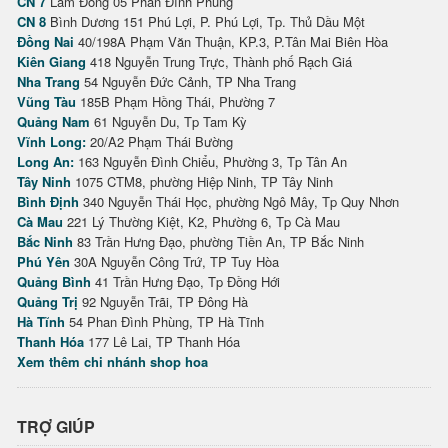
CN 7
Lâm Đồng 05 Phan Đình Phùng
CN 8
Bình Dương 151 Phú Lợi, P. Phú Lợi, Tp. Thủ Dầu Một
Đồng Nai
40/198A Phạm Văn Thuận, KP.3, P.Tân Mai Biên Hòa
Kiên Giang
418 Nguyễn Trung Trực, Thành phố Rạch Giá
Nha Trang
54 Nguyễn Đức Cảnh, TP Nha Trang
Vũng Tàu
185B Phạm Hồng Thái, Phường 7
Quảng Nam
61 Nguyễn Du, Tp Tam Kỳ
Vĩnh Long:
20/A2 Phạm Thái Bường
Long An:
163 Nguyễn Đình Chiểu, Phường 3, Tp Tân An
Tây Ninh
1075 CTM8, phường Hiệp Ninh, TP Tây Ninh
Bình Định
340 Nguyễn Thái Học, phường Ngô Mây, Tp Quy Nhơn
Cà Mau
221 Lý Thường Kiệt, K2, Phường 6, Tp Cà Mau
Bắc Ninh
83 Trần Hưng Đạo, phường Tiền An, TP Bắc Ninh
Phú Yên
30A Nguyễn Công Trứ, TP Tuy Hòa
Quảng Bình
41 Trần Hưng Đạo, Tp Đồng Hới
Quảng Trị
92 Nguyễn Trãi, TP Đông Hà
Hà Tĩnh
54 Phan Đình Phùng, TP Hà Tĩnh
Thanh Hóa
177 Lê Lai, TP Thanh Hóa
Xem thêm chi nhánh shop hoa
TRỢ GIÚP