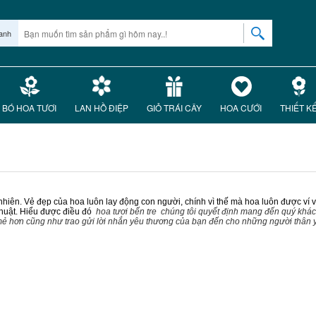
anh
BÓ HOA TƯƠI
LAN HỒ ĐIỆP
GIỎ TRÁI CÂY
HOA CƯỚI
THIẾT K
 nhiên. Vẻ đẹp của hoa luôn lay động con người, chính vì thế mà hoa luôn được ví v
ệ thuật. Hiểu được điều đó
hoa tươi bến tre chúng tôi quyết định mang đến quý khác
mẻ hơn cũng như trao gửi lời nhắn yêu thương của bạn đến cho những người thân 