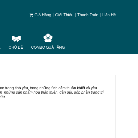
Giỏ Hàng
|
Giới Thiệu
|
Thanh Toán
|
Liên Hệ
Ế
CHỦ ĐỀ
COMBO QUÀ TẶNG
on trong tình yêu, trong những tình cảm thuần khiết và yêu
h những sản phẩm hoa thân thiện, gần gũi, góp phần trang trí
yêu.