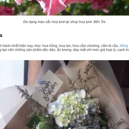
Đa dạng màu sắc hoa tươi tại shop hoa tươi Bến Tre
oa
nh hành nhất hiện nay, như: hoa hồng, hoa lan, hoa cẩm chướng, cẩm tú cầu,
hồng
 tạo nên những sản phẩm độc đáo, ấn tượng, đẹp mắt với mức giá hợp lý, cạnh tr