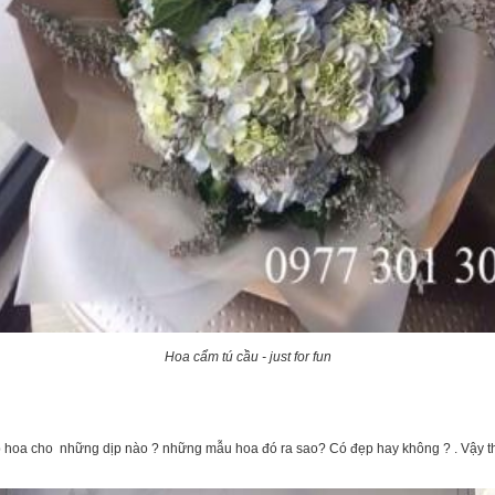
Hoa cẩm tú cầu - just for fun
hoa cho những dịp nào ? những mẫu hoa đó ra sao? Có đẹp hay không ? . Vậy thì 