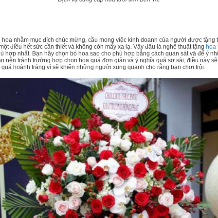
 hoa nhằm mục đích chúc mừng, cầu mong việc kinh doanh của người được tặng thuậ
 một điều hết sức cần thiết và không còn mấy xa lạ. Vậy đâu là nghệ thuật tặng
hoa 
phù hợp nhất. Bạn hãy chọn bó hoa sao cho phù hợp bằng cách quan sát và để ý n
Bạn nên tránh trường hợp chọn hoa quá đơn giản và ý nghĩa quá sơ sài, điều này s
 quá hoành tráng vì sẽ khiến những người xung quanh cho rằng bạn chơi trội.