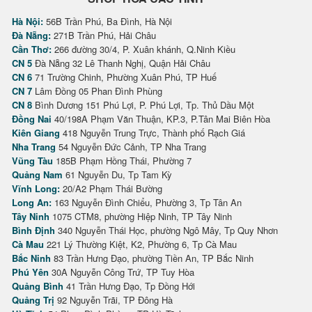
Hà Nội:
56B Trần Phú, Ba Đình, Hà Nội
Đà Nẵng:
271B Trần Phú, Hải Châu
Cần Thơ:
266 đường 30/4, P. Xuân khánh, Q.Ninh Kiều
CN 5
Đà Nẵng 32 Lê Thanh Nghị, Quận Hải Châu
CN 6
71 Trường Chinh, Phường Xuân Phú, TP Huế
CN 7
Lâm Đồng 05 Phan Đình Phùng
CN 8
Bình Dương 151 Phú Lợi, P. Phú Lợi, Tp. Thủ Dầu Một
Đồng Nai
40/198A Phạm Văn Thuận, KP.3, P.Tân Mai Biên Hòa
Kiên Giang
418 Nguyễn Trung Trực, Thành phố Rạch Giá
Nha Trang
54 Nguyễn Đức Cảnh, TP Nha Trang
Vũng Tàu
185B Phạm Hồng Thái, Phường 7
Quảng Nam
61 Nguyễn Du, Tp Tam Kỳ
Vĩnh Long:
20/A2 Phạm Thái Bường
Long An:
163 Nguyễn Đình Chiểu, Phường 3, Tp Tân An
Tây Ninh
1075 CTM8, phường Hiệp Ninh, TP Tây Ninh
Bình Định
340 Nguyễn Thái Học, phường Ngô Mây, Tp Quy Nhơn
Cà Mau
221 Lý Thường Kiệt, K2, Phường 6, Tp Cà Mau
Bắc Ninh
83 Trần Hưng Đạo, phường Tiền An, TP Bắc Ninh
Phú Yên
30A Nguyễn Công Trứ, TP Tuy Hòa
Quảng Bình
41 Trần Hưng Đạo, Tp Đồng Hới
Quảng Trị
92 Nguyễn Trãi, TP Đông Hà