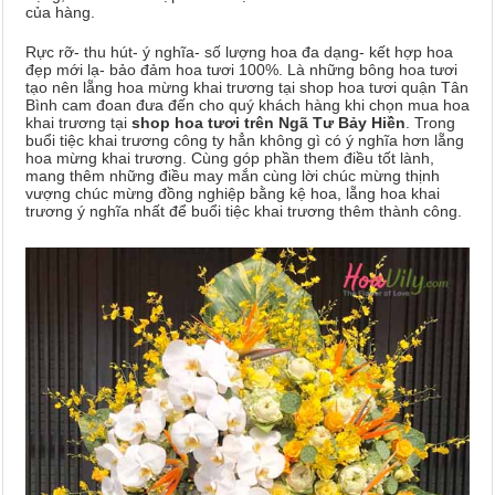
của hàng.
Rực rỡ- thu hút- ý nghĩa- số lượng hoa đa dạng- kết hợp hoa
đẹp mới lạ- bảo đảm hoa tươi 100%. Là những bông hoa tươi
tạo nên lẵng hoa mừng khai trương tại shop hoa tươi quận Tân
Bình cam đoan đưa đến cho quý khách hàng khi chọn mua hoa
khai trương tại
shop hoa tươi trên Ngã Tư Bảy Hiền
. Trong
buổi tiệc khai trương công ty hẳn không gì có ý nghĩa hơn lẵng
hoa mừng khai trương. Cùng góp phần them điều tốt lành,
mang thêm những điều may mắn cùng lời chúc mừng thịnh
vượng chúc mừng đồng nghiệp bằng kệ hoa, lẵng hoa khai
trương ý nghĩa nhất để buổi tiệc khai trương thêm thành công.