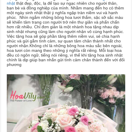
nhật
thật đẹp, độc, lạ để tạo sự ngạc nhiên cho người thân,
bạn bè và đồng nghiệp của mình. Nhằm mang đến họ có thêm
một ngày sinh nhật thật ý nghĩa ngập tràn niềm vui và hạnh
phúc. Nhìn ngắm những bông hoa tươi thắm, sặc sỡ sắc màu
sẽ khiến tâm trạng con người trở nên thư giãn và phấn chấn
hơn rất nhiều. Chỉ đơn giản là một nhành hoa tặng nhau dịp
sinh nhật nhưng cũng làm cho người nhận vô cùng hạnh phúc.
Việc tặng hoa sẽ góp phần tăng thêm niềm vui, sẻ chia hạnh
phúc và gửi gắm tình cảm, sự quan tâm chân thành nhất cho
người nhận.Không chỉ là những bông hoa màu sắc bên ngoài,
hoa tươi còn mang theo những ý nghĩa rất riêng. Mỗi loại hoa
đều có ngôn ngữ, tiếng nói riêng, vì thế khi tặng hoa sinh nhật
chính là dịp giúp bạn nhắn gửi tình cảm chân thành đến với đối
phương