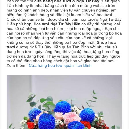
Bạn có thể tìm
cửa hàng hoa tươi ở Ngã Tư Bảy Hiền
quận
Tân Bình uy tín nhất bằng cách tìm đến những website trên
mạng có hình ảnh đẹp, nhân viên tư vấn chuyên nghiệp, am
hiểu tâm lý khách hàng và đặc biệt là am hiểu về hoa tươi.
Chắc chắn bạn sẽ tìm được địa chỉ bán hoa tươi ở Ngã Tư Bảy
Hiền phù hợp.
có đầy đủ những loại
Hoa tươi Ngã Tư Bảy Hiền
hoa kể cả những loại hoa hiếm , loại hoa nhập ngoại. Bạn chỉ
cần hỏi rõ nhân viên tư vấn cần những loại hoa gì trong bó hoa
của bạn họ sẽ đáp ứng yêu cầu của bạn kể cả những loại
không có họ sẽ thay thế những bó hoa đẹp nhất.
Shop hoa
tươi
đường Ngã Tư Bảy Hiền quận Tân Bình với nhu cầu sử
dụng hoa tươi ngày càng tăng thì việc đặt hoa, tặng hoa cũng
trở nên đa dạng hơn. Thay vì tặng hoa trực tiếp giờ đây người
ta có thế tặng nhau bằng cách đặt hoa và giao hoa tận nơi..
Xem thêm :
Cửa hàng hoa tươi quận Tân Bình