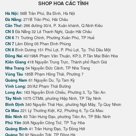
SHOP HOA CÁC TỈNH
Hà Nội:
56B Trần Phú, Ba Đình, Hà Nội
Đà Nẵng:
271B Trần Phú, Hải Châu
Cần Thơ:
266 đường 30/4, P. Xuân khánh, Q.Ninh Kiều
CN 5
Đà Nẵng 32 Lê Thanh Nghị, Quận Hải Châu
CN 6
71 Trường Chinh, Phường Xuân Phú, TP Huế
CN 7
Lâm Đồng 05 Phan Đình Phùng
CN 8
Bình Dương 151 Phú Lợi, P. Phú Lợi, Tp. Thủ Dầu Một
Đồng Nai
40/198A Phạm Văn Thuận, KP.3, P.Tân Mai Biên Hòa
Kiên Giang
418 Nguyễn Trung Trực, Thành phố Rạch Giá
Nha Trang
54 Nguyễn Đức Cảnh, TP Nha Trang
Vũng Tàu
185B Phạm Hồng Thái, Phường 7
Quảng Nam
61 Nguyễn Du, Tp Tam Kỳ
Vĩnh Long:
20/A2 Phạm Thái Bường
Long An:
163 Nguyễn Đình Chiểu, Phường 3, Tp Tân An
Tây Ninh
1075 CTM8, phường Hiệp Ninh, TP Tây Ninh
Bình Định
340 Nguyễn Thái Học, phường Ngô Mây, Tp Quy Nhơn
Cà Mau
221 Lý Thường Kiệt, K2, Phường 6, Tp Cà Mau
Bắc Ninh
83 Trần Hưng Đạo, phường Tiền An, TP Bắc Ninh
Phú Yên
30A Nguyễn Công Trứ, TP Tuy Hòa
Quảng Bình
41 Trần Hưng Đạo, Tp Đồng Hới
Quảng Trị
92 Nguyễn Trãi, TP Đông Hà