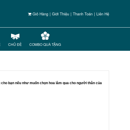
Giỏ Hàng
|
Giới Thiệu
|
Thanh Toán
|
Liên Hệ
Ế
CHỦ ĐỀ
COMBO QUÀ TẶNG
ởng cho bạn nếu như muốn chọn hoa làm qua cho người thân của