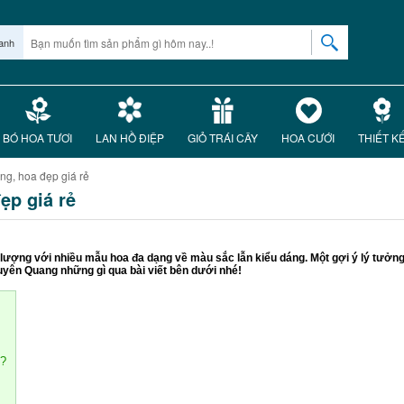
anh
BÓ HOA TƯƠI
LAN HỒ ĐIỆP
GIỎ TRÁI CÂY
HOA CƯỚI
THIẾT K
ng, hoa đẹp giá rẻ
ẹp giá rẻ
ất lượng với nhiều mẫu hoa đa dạng về màu sắc lẫn kiểu dáng. Một gợi ý lý tư
uyên Quang những gì qua bài viết bên dưới nhé!
o?