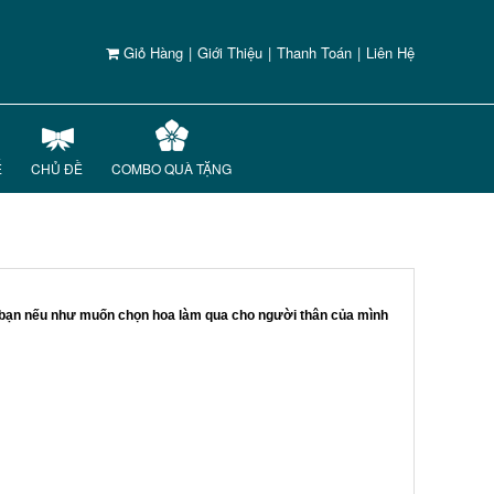
Giỏ Hàng
|
Giới Thiệu
|
Thanh Toán
|
Liên Hệ
Ế
CHỦ ĐỀ
COMBO QUÀ TẶNG
ho bạn nếu như muốn chọn hoa làm qua cho người thân của mình