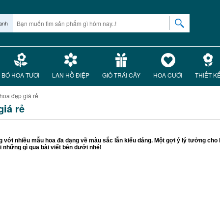
anh
BÓ HOA TƯƠI
LAN HỒ ĐIỆP
GIỎ TRÁI CÂY
HOA CƯỚI
THIẾT K
hoa đẹp giá rẻ
giá rẻ
ợng với nhiều mẫu hoa đa dạng về màu sắc lẫn kiểu dáng. Một gợi ý lý tưởng c
 những gì qua bài viết bên dưới nhé!