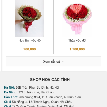
Hoa tình yêu 40
Thấy yêu đời
700,000
1,700,000
Xem tất cả
SHOP HOA CÁC TỈNH
Hà Nội:
56B Trần Phú, Ba Đình, Hà Nội
Đà Nẵng:
271B Trần Phú, Hải Châu
Cần Thơ:
266 đường 30/4, P. Xuân khánh, Q.Ninh Kiều
CN 5
Đà Nẵng 32 Lê Thanh Nghị, Quận Hải Châu
CN 6
71 Trường Chinh, Phường Xuân Phú, TP Huế