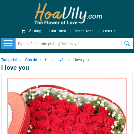
Giỏ Hàng
|
Giới Thiệu
|
Thanh Toán
|
Liên Hệ
Trang chủ
Chủ đề
Hoa tình yêu
I love you
I love you