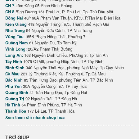
CN 7
Lâm Đồng 05 Phan Đình Phùng
CN 8
Bình Dương 151 Phú Lợi, P. Phú Lợi, Tp. Thủ Dầu Một
Đồng Nai
40/198A Phạm Văn Thuận, KP.3, P.Tân Mai Biên Hòa
Kiên Giang
418 Nguyễn Trung Trực, Thành phố Rạch Giá
Nha Trang
54 Nguyễn Đức Cảnh, TP Nha Trang
Vũng Tàu
185B Phạm Hồng Thái, Phường 7
Quảng Nam
61 Nguyễn Du, Tp Tam Kỳ
Vĩnh Long:
20/A2 Phạm Thái Bường
Long An:
163 Nguyễn Đình Chiểu, Phường 3, Tp Tân An
Tây Ninh
1075 CTM8, phường Hiệp Ninh, TP Tây Ninh
Bình Định
340 Nguyễn Thái Học, phường Ngô Mây, Tp Quy Nhơn
Cà Mau
221 Lý Thường Kiệt, K2, Phường 6, Tp Cà Mau
Bắc Ninh
83 Trần Hưng Đạo, phường Tiền An, TP Bắc Ninh
Phú Yên
30A Nguyễn Công Trứ, TP Tuy Hòa
Quảng Bình
41 Trần Hưng Đạo, Tp Đồng Hới
Quảng Trị
92 Nguyễn Trãi, TP Đông Hà
Hà Tĩnh
54 Phan Đình Phùng, TP Hà Tĩnh
Thanh Hóa
177 Lê Lai, TP Thanh Hóa
Xem thêm chi nhánh shop hoa
TRỢ GIÚP