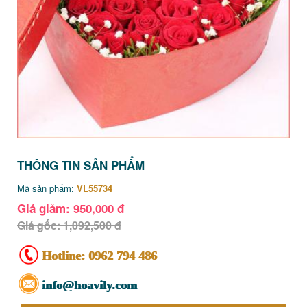
THÔNG TIN SẢN PHẨM
Mã sản phẩm:
VL55734
Giá giảm: 950,000 đ
Giá gốc: 1,092,500 đ
Hotline:
0962 794 486
info@hoavily.com