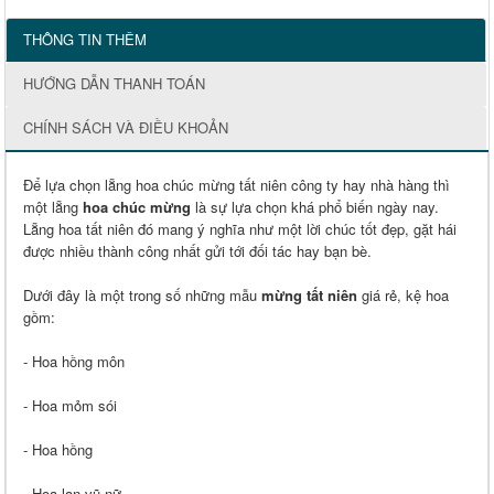
THÔNG TIN THÊM
HƯỚNG DẪN THANH TOÁN
CHÍNH SÁCH VÀ ĐIỀU KHOẢN
Để lựa chọn lẵng hoa chúc mừng tất niên công ty hay nhà hàng thì
một lẵng
hoa chúc mừng
là sự lựa chọn khá phổ biến ngày nay.
Lẵng hoa tất niên đó mang ý nghĩa như một lời chúc tốt đẹp, gặt hái
được nhiều thành công nhất gửi tới đối tác hay bạn bè.
Dưới đây là một trong số những mẫu
mừng tất niên
giá rẻ, kệ hoa
gồm:
- Hoa hồng môn
- Hoa mỏm sói
- Hoa hồng
- Hoa lan vũ nữ