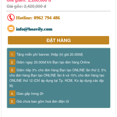
Giá gốc: 2,420,000 đ
Hotline:
0962 794 486
info@hoavily.com
ĐẶT HÀNG
1.
Tặng miễn phí banner, thiệp (trị giá 20.000đ)
2.
Giảm ngay 20.000đ khi Bạn tạo đơn hàng Online
3.
Giảm tiếp 3% cho đơn hàng Bạn tạo ONLINE lần thứ 2, 5%
cho đơn hàng Bạn tạo ONLINE lần 6 và 10% cho đơn hàng tạo
ONLINE thứ 12 (Chỉ áp dụng tại Tp. HCM, Ko áp dụng các dịp
lễ)
4.
Giao gấp trong 2h
5.
Giá chưa bao gồm hoá đơn điện tử