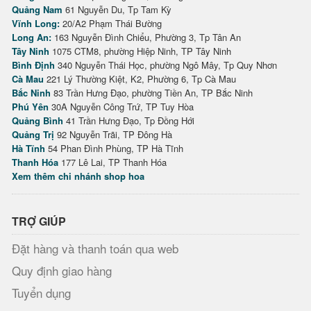
Quảng Nam
61 Nguyễn Du, Tp Tam Kỳ
Vĩnh Long:
20/A2 Phạm Thái Bường
Long An:
163 Nguyễn Đình Chiểu, Phường 3, Tp Tân An
Tây Ninh
1075 CTM8, phường Hiệp Ninh, TP Tây Ninh
Bình Định
340 Nguyễn Thái Học, phường Ngô Mây, Tp Quy Nhơn
Cà Mau
221 Lý Thường Kiệt, K2, Phường 6, Tp Cà Mau
Bắc Ninh
83 Trần Hưng Đạo, phường Tiền An, TP Bắc Ninh
Phú Yên
30A Nguyễn Công Trứ, TP Tuy Hòa
Quảng Bình
41 Trần Hưng Đạo, Tp Đồng Hới
Quảng Trị
92 Nguyễn Trãi, TP Đông Hà
Hà Tĩnh
54 Phan Đình Phùng, TP Hà Tĩnh
Thanh Hóa
177 Lê Lai, TP Thanh Hóa
Xem thêm chi nhánh shop hoa
TRỢ GIÚP
Đặt hàng và thanh toán qua web
Quy định giao hàng
Tuyển dụng