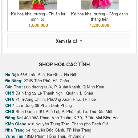
Kệ hoa khai trương - Thuận lợi
Kệ hoa khai trương - Công danh
sinh lộc
thăng tiến
1,000,000
1,200,000
Xem tất cả
SHOP HOA CÁC TỈNH
Hà Nội:
56B Trần Phú, Ba Đình, Hà Nội
Đà Nẵng:
271B Trần Phú, Hải Châu
Cần Thơ:
266 đường 30/4, P. Xuân khánh, Q.Ninh Kiều
CN 5
Đà Nẵng 32 Lê Thanh Nghị, Quận Hải Châu
CN 6
71 Trường Chinh, Phường Xuân Phú, TP Huế
CN 7
Lâm Đồng 05 Phan Đình Phùng
CN 8
Bình Dương 151 Phú Lợi, P. Phú Lợi, Tp. Thủ Dầu Một
Đồng Nai
40/198A Phạm Văn Thuận, KP.3, P.Tân Mai Biên Hòa
Kiên Giang
418 Nguyễn Trung Trực, Thành phố Rạch Giá
Nha Trang
54 Nguyễn Đức Cảnh, TP Nha Trang
Vũng Tàu
185B Phạm Hồng Thái, Phường 7