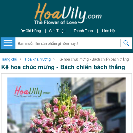
Giỏ Hàng
|
Giới Thiệu
|
Thanh Toán
|
Liên Hệ
Trang chủ
Hoa khai trương
Kệ hoa chúc mừng - Bách chiến bách thắng
Kệ hoa chúc mừng - Bách chiến bách thắng