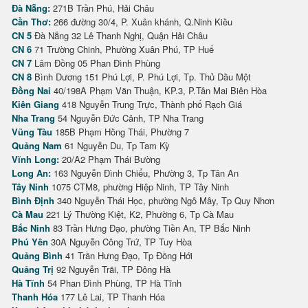
Đà Nẵng:
271B Trần Phú, Hải Châu
Cần Thơ:
266 đường 30/4, P. Xuân khánh, Q.Ninh Kiều
CN 5
Đà Nẵng 32 Lê Thanh Nghị, Quận Hải Châu
CN 6
71 Trường Chinh, Phường Xuân Phú, TP Huế
CN 7
Lâm Đồng 05 Phan Đình Phùng
CN 8
Bình Dương 151 Phú Lợi, P. Phú Lợi, Tp. Thủ Dầu Một
Đồng Nai
40/198A Phạm Văn Thuận, KP.3, P.Tân Mai Biên Hòa
Kiên Giang
418 Nguyễn Trung Trực, Thành phố Rạch Giá
Nha Trang
54 Nguyễn Đức Cảnh, TP Nha Trang
Vũng Tàu
185B Phạm Hồng Thái, Phường 7
Quảng Nam
61 Nguyễn Du, Tp Tam Kỳ
Vĩnh Long:
20/A2 Phạm Thái Bường
Long An:
163 Nguyễn Đình Chiểu, Phường 3, Tp Tân An
Tây Ninh
1075 CTM8, phường Hiệp Ninh, TP Tây Ninh
Bình Định
340 Nguyễn Thái Học, phường Ngô Mây, Tp Quy Nhơn
Cà Mau
221 Lý Thường Kiệt, K2, Phường 6, Tp Cà Mau
Bắc Ninh
83 Trần Hưng Đạo, phường Tiền An, TP Bắc Ninh
Phú Yên
30A Nguyễn Công Trứ, TP Tuy Hòa
Quảng Bình
41 Trần Hưng Đạo, Tp Đồng Hới
Quảng Trị
92 Nguyễn Trãi, TP Đông Hà
Hà Tĩnh
54 Phan Đình Phùng, TP Hà Tĩnh
Thanh Hóa
177 Lê Lai, TP Thanh Hóa