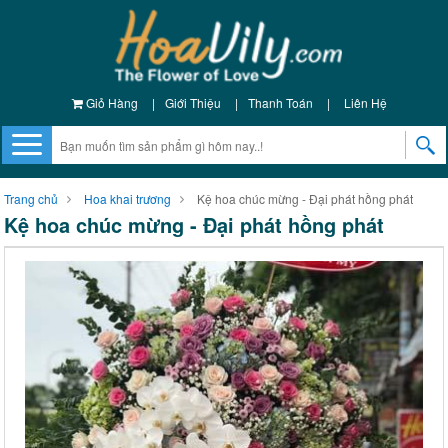
Giỏ Hàng
|
Giới Thiệu
|
Thanh Toán
|
Liên Hệ
Trang chủ
Hoa khai trương
Kệ hoa chúc mừng - Đại phát hồng phát
Kệ hoa chúc mừng - Đại phát hồng phát