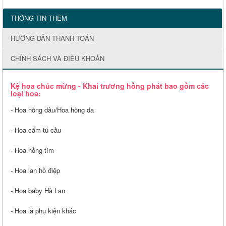
THÔNG TIN THÊM
HƯỚNG DẪN THANH TOÁN
CHÍNH SÁCH VÀ ĐIỀU KHOẢN
Kệ hoa chúc mừng - Khai trương hồng phát bao gồm các
loại hoa:
- Hoa hồng dâu/Hoa hồng da
- Hoa cẩm tú cầu
- Hoa hồng tím
- Hoa lan hồ điệp
- Hoa baby Hà Lan
- Hoa lá phụ kiện khác