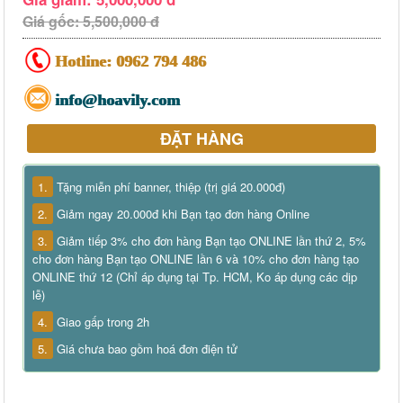
Giá gốc: 5,500,000 đ
Hotline:
0962 794 486
info@hoavily.com
ĐẶT HÀNG
1.
Tặng miễn phí banner, thiệp (trị giá 20.000đ)
2.
Giảm ngay 20.000đ khi Bạn tạo đơn hàng Online
3.
Giảm tiếp 3% cho đơn hàng Bạn tạo ONLINE lần thứ 2, 5%
cho đơn hàng Bạn tạo ONLINE lần 6 và 10% cho đơn hàng tạo
ONLINE thứ 12 (Chỉ áp dụng tại Tp. HCM, Ko áp dụng các dịp
lễ)
4.
Giao gấp trong 2h
5.
Giá chưa bao gồm hoá đơn điện tử