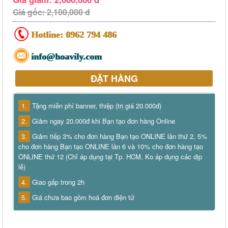
Giá gốc: 2,100,000 đ
Hotline:
0962 794 486
info@hoavily.com
ĐẶT HÀNG
1.
Tặng miễn phí banner, thiệp (trị giá 20.000đ)
2.
Giảm ngay 20.000đ khi Bạn tạo đơn hàng Online
3.
Giảm tiếp 3% cho đơn hàng Bạn tạo ONLINE lần thứ 2, 5%
cho đơn hàng Bạn tạo ONLINE lần 6 và 10% cho đơn hàng tạo
ONLINE thứ 12 (Chỉ áp dụng tại Tp. HCM, Ko áp dụng các dịp
lễ)
4.
Giao gấp trong 2h
5.
Giá chưa bao gồm hoá đơn điện tử