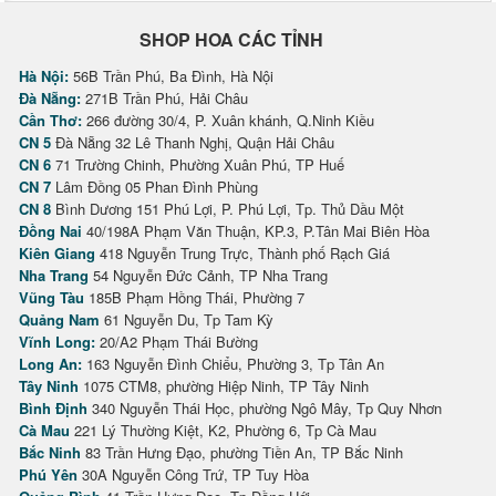
SHOP HOA CÁC TỈNH
Hà Nội:
56B Trần Phú, Ba Đình, Hà Nội
Đà Nẵng:
271B Trần Phú, Hải Châu
Cần Thơ:
266 đường 30/4, P. Xuân khánh, Q.Ninh Kiều
CN 5
Đà Nẵng 32 Lê Thanh Nghị, Quận Hải Châu
CN 6
71 Trường Chinh, Phường Xuân Phú, TP Huế
CN 7
Lâm Đồng 05 Phan Đình Phùng
CN 8
Bình Dương 151 Phú Lợi, P. Phú Lợi, Tp. Thủ Dầu Một
Đồng Nai
40/198A Phạm Văn Thuận, KP.3, P.Tân Mai Biên Hòa
Kiên Giang
418 Nguyễn Trung Trực, Thành phố Rạch Giá
Nha Trang
54 Nguyễn Đức Cảnh, TP Nha Trang
Vũng Tàu
185B Phạm Hồng Thái, Phường 7
Quảng Nam
61 Nguyễn Du, Tp Tam Kỳ
Vĩnh Long:
20/A2 Phạm Thái Bường
Long An:
163 Nguyễn Đình Chiểu, Phường 3, Tp Tân An
Tây Ninh
1075 CTM8, phường Hiệp Ninh, TP Tây Ninh
Bình Định
340 Nguyễn Thái Học, phường Ngô Mây, Tp Quy Nhơn
Cà Mau
221 Lý Thường Kiệt, K2, Phường 6, Tp Cà Mau
Bắc Ninh
83 Trần Hưng Đạo, phường Tiền An, TP Bắc Ninh
Phú Yên
30A Nguyễn Công Trứ, TP Tuy Hòa