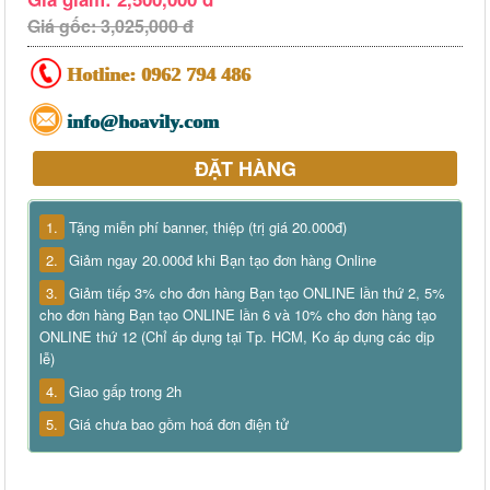
Giá gốc: 3,025,000 đ
Hotline:
0962 794 486
info@hoavily.com
ĐẶT HÀNG
1.
Tặng miễn phí banner, thiệp (trị giá 20.000đ)
2.
Giảm ngay 20.000đ khi Bạn tạo đơn hàng Online
3.
Giảm tiếp 3% cho đơn hàng Bạn tạo ONLINE lần thứ 2, 5%
cho đơn hàng Bạn tạo ONLINE lần 6 và 10% cho đơn hàng tạo
ONLINE thứ 12 (Chỉ áp dụng tại Tp. HCM, Ko áp dụng các dịp
lễ)
4.
Giao gấp trong 2h
5.
Giá chưa bao gồm hoá đơn điện tử