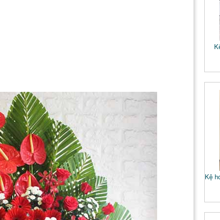
K
Kệ ho