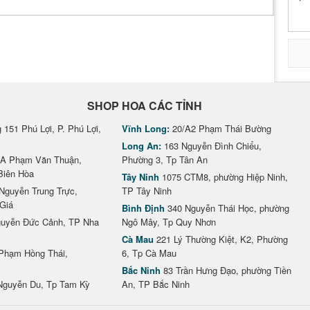
SHOP HOA CÁC TỈNH
151 Phú Lợi, P. Phú Lợi,
Vĩnh Long:
20/A2 Phạm Thái Bường
Long An:
163 Nguyễn Đình Chiểu,
A Phạm Văn Thuận,
Phường 3, Tp Tân An
Biên Hòa
Tây Ninh
1075 CTM8, phường Hiệp Ninh,
Nguyễn Trung Trực,
TP Tây Ninh
Giá
Bình Định
340 Nguyễn Thái Học, phường
uyễn Đức Cảnh, TP Nha
Ngô Mây, Tp Quy Nhơn
Cà Mau
221 Lý Thường Kiệt, K2, Phường
Phạm Hồng Thái,
6, Tp Cà Mau
Bắc Ninh
83 Trần Hưng Đạo, phường Tiền
Nguyễn Du, Tp Tam Kỳ
An, TP Bắc Ninh