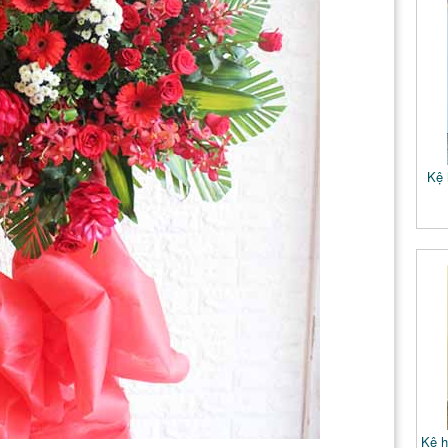
Kệ 
Kệ h