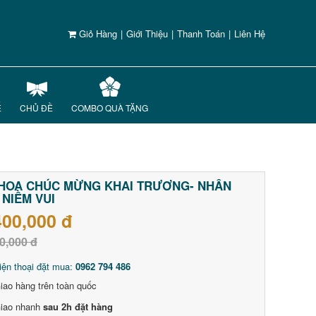
Giỏ Hàng
|
Giới Thiệu
|
Thanh Toán
|
Liên Hệ
Ế
CHỦ ĐỀ
COMBO QUÀ TẶNG
HOA CHÚC MỪNG KHAI TRƯƠNG- NHÂN
 NIỀM VUI
400,000 đ
0,000 đ
iện thoại đặt mua:
0962 794 486
iao hàng trên toàn quốc
iao nhanh
sau 2h đặt hàng