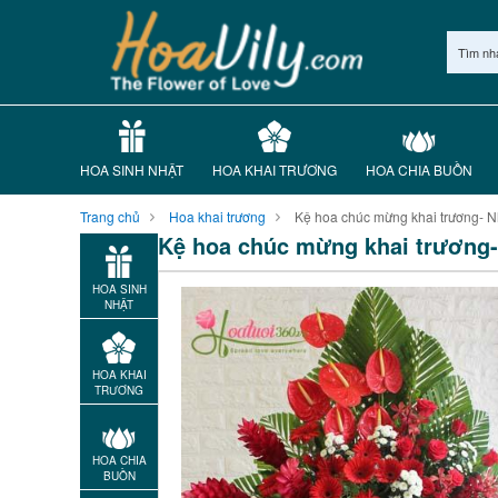
Tìm nh
HOA SINH NHẬT
HOA KHAI TRƯƠNG
HOA CHIA BUỒN
Trang chủ
Hoa khai trương
Kệ hoa chúc mừng khai trương- N
Kệ hoa chúc mừng khai trương-
HOA SINH
NHẬT
HOA KHAI
TRƯƠNG
HOA CHIA
BUỒN