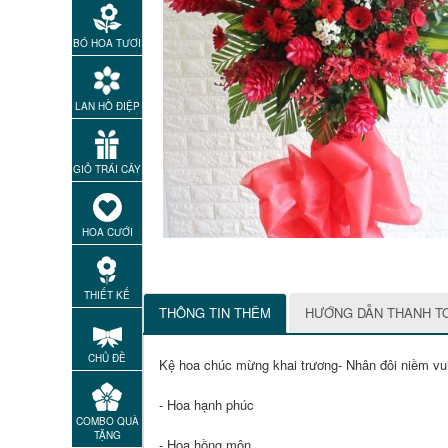
BÓ HOA TƯƠI
LAN HỒ ĐIỆP
GIỎ TRÁI CÂY
HOA CƯỚI
THIẾT KẾ
THÔNG TIN THÊM
HƯỚNG DẪN THANH T
CHỦ ĐỀ
Kệ hoa chúc mừng khai trương- Nhân đôi niềm vui
- Hoa hạnh phúc
COMBO QUÀ
TẶNG
- Hoa hồng môn