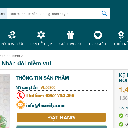
anh
BÓ HOA TƯƠI
LAN HỒ ĐIỆP
GIỎ TRÁI CÂY
HOA CƯỚI
THIẾT K
hân đôi niềm vui
 Nhân đôi niềm vui
KỆ 
THÔNG TIN SẢN PHẨM
ĐÔI
1,
Mã sản phẩm:
VL56900
Hotline:
0962 794 486
1,68
info@hoavily.com
Gọi đ
G
ĐẶT HÀNG
G