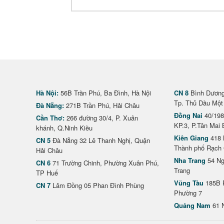
Hà Nội:
56B Trần Phú, Ba Đình, Hà Nội
CN 8
Bình Dương 
Tp. Thủ Dầu Một
Đà Nẵng:
271B Trần Phú, Hải Châu
Đồng Nai
40/198
Cần Thơ:
266 đường 30/4, P. Xuân
KP.3, P.Tân Mai 
khánh, Q.Ninh Kiều
Kiên Giang
418 
CN 5
Đà Nẵng 32 Lê Thanh Nghị, Quận
Thành phố Rạch 
Hải Châu
Nha Trang
54 Ng
CN 6
71 Trường Chinh, Phường Xuân Phú,
Trang
TP Huế
Vũng Tàu
185B 
CN 7
Lâm Đồng 05 Phan Đình Phùng
Phường 7
Quảng Nam
61 