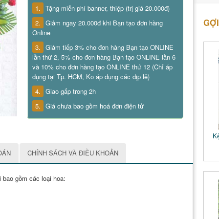
1.
Tặng miễn phí banner, thiệp (trị giá 20.000đ)
GỢI
2.
Giảm ngay 20.000đ khi Bạn tạo đơn hàng
Online
3.
Giảm tiếp 3% cho đơn hàng Bạn tạo ONLINE
lần thứ 2, 5% cho đơn hàng Bạn tạo ONLINE lần 6
và 10% cho đơn hàng tạo ONLINE thứ 12 (Chỉ áp
dụng tại Tp. HCM, Ko áp dụng các dịp lễ)
4.
Giao gấp trong 2h
5.
Giá chưa bao gồm hoá đơn điện tử
Kệ
OÁN
CHÍNH SÁCH VÀ ĐIỀU KHOẢN
 bao gồm các loại hoa: