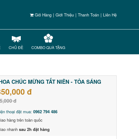
Giỏ Hàng
|
Giới Thiệu
|
Thanh Toán
|
Liên Hệ
Ế
CHỦ ĐỀ
COMBO QUÀ TẶNG
HOA CHÚC MỪNG TẤT NIÊN - TỎA SÁNG
350,000 đ
5,000 đ
iện thoại đặt mua:
0962 794 486
iao hàng trên toàn quốc
iao nhanh
sau 2h đặt hàng