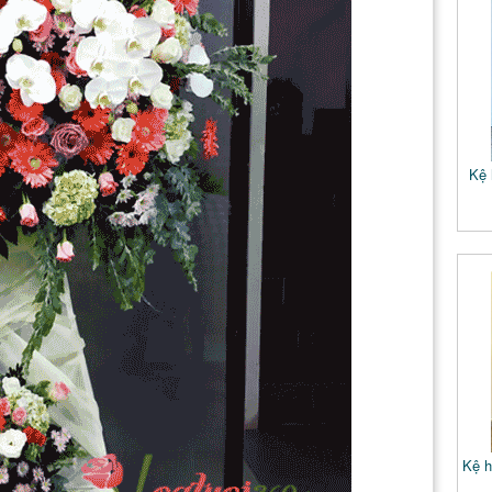
Kệ 
Kệ h