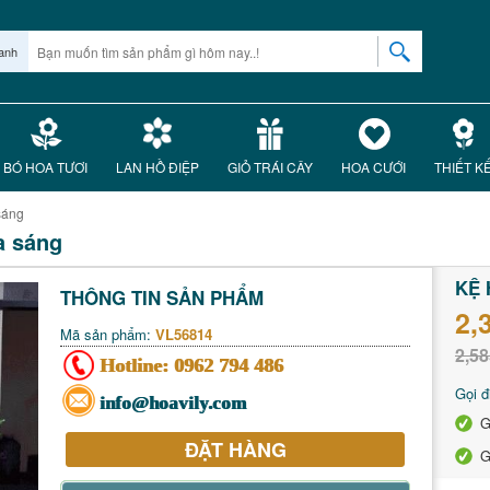
anh
BÓ HOA TƯƠI
LAN HỒ ĐIỆP
GIỎ TRÁI CÂY
HOA CƯỚI
THIẾT K
sáng
a sáng
KỆ 
THÔNG TIN SẢN PHẨM
2,
Mã sản phẩm:
VL56814
2,58
Hotline:
0962 794 486
Gọi đ
info@hoavily.com
G
ĐẶT HÀNG
G