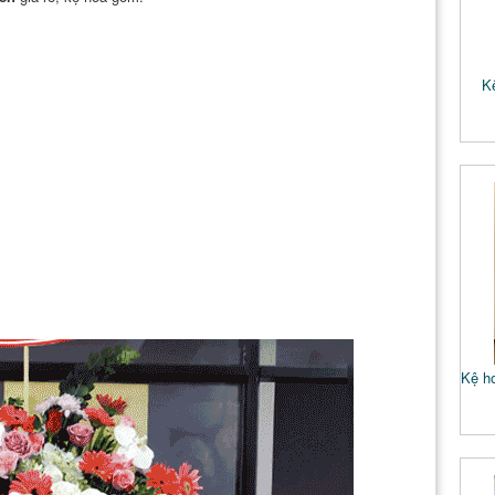
K
Kệ ho