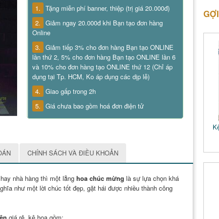
1.
Tặng miễn phí banner, thiệp (trị giá 20.000đ)
GỢI
2.
Giảm ngay 20.000đ khi Bạn tạo đơn hàng
Online
3.
Giảm tiếp 3% cho đơn hàng Bạn tạo ONLINE
lần thứ 2, 5% cho đơn hàng Bạn tạo ONLINE lần 6
và 10% cho đơn hàng tạo ONLINE thứ 12 (Chỉ áp
dụng tại Tp. HCM, Ko áp dụng các dịp lễ)
4.
Giao gấp trong 2h
5.
Giá chưa bao gồm hoá đơn điện tử
Kệ
OÁN
CHÍNH SÁCH VÀ ĐIỀU KHOẢN
 hay nhà hàng thì một lẵng
hoa chúc mừng
là sự lựa chọn khá
ghĩa như một lời chúc tốt đẹp, gặt hái được nhiều thành công
iên
giá rẻ, kệ hoa gồm: