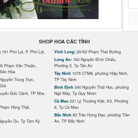
SHOP HOA CÁC TỈNH
151 Phú Lợi, P. Phú Lợi,
Vĩnh Long:
20/A2 Phạm Thái Bường
Long An:
163 Nguyễn Đình Chiểu,
A Phạm Văn Thuận,
Phường 3, Tp Tân An
Biên Hòa
Tây Ninh
1075 CTM8, phường Hiệp Ninh,
Nguyễn Trung Trực,
TP Tây Ninh
Giá
Bình Định
340 Nguyễn Thái Học, phường
uyễn Đức Cảnh, TP Nha
Ngô Mây, Tp Quy Nhơn
Cà Mau
221 Lý Thường Kiệt, K2, Phường
Phạm Hồng Thái,
6, Tp Cà Mau
Bắc Ninh
83 Trần Hưng Đạo, phường Tiền
Nguyễn Du, Tp Tam Kỳ
An, TP Bắc Ninh