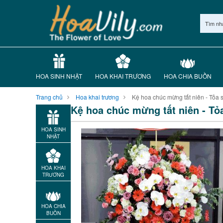
Tìm nh
HOA SINH NHẬT
HOA KHAI TRƯƠNG
HOA CHIA BUỒN
Trang chủ
Hoa khai trương
Kệ hoa chúc mừng tất niên - Tỏa 
Kệ hoa chúc mừng tất niên - Tỏ
HOA SINH
NHẬT
HOA KHAI
TRƯƠNG
HOA CHIA
BUỒN