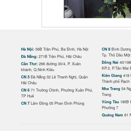
Hà Nội:
56B Trần Phú, Ba Đình, Hà Nội
CN 8
Bình Dương 
Tp. Thủ Dầu Một
Đà Nẵng:
271B Trần Phú, Hải Châu
Đồng Nai
40/198
Cần Thơ:
266 đường 30/4, P. Xuân
KP.3, P.Tân Mai 
khánh, Q.Ninh Kiều
Kiên Giang
418 
CN 5
Đà Nẵng 32 Lê Thanh Nghị, Quận
Thành phố Rạch 
Hải Châu
Nha Trang
54 Ng
CN 6
71 Trường Chinh, Phường Xuân Phú,
Trang
TP Huế
Vũng Tàu
185B 
CN 7
Lâm Đồng 05 Phan Đình Phùng
Phường 7
Quảng Nam
61 