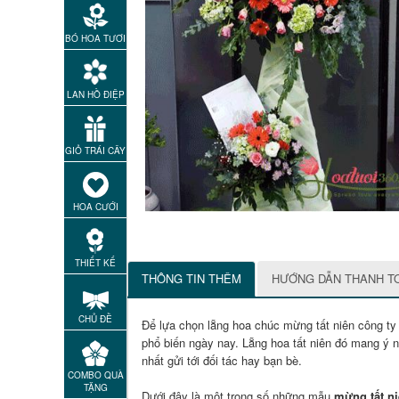
BÓ HOA TƯƠI
LAN HỒ ĐIỆP
GIỎ TRÁI CÂY
HOA CƯỚI
THIẾT KẾ
THÔNG TIN THÊM
HƯỚNG DẪN THANH T
CHỦ ĐỀ
Để lựa chọn lẵng hoa chúc mừng tất niên công ty
phổ biến ngày nay. Lẵng hoa tất niên đó mang ý n
nhất gửi tới đối tác hay bạn bè.
COMBO QUÀ
TẶNG
Dưới đây là một trong số những mẫu
mừng tất n