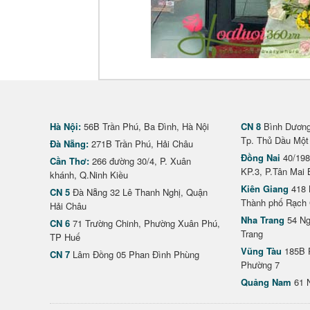
Hà Nội:
56B Trần Phú, Ba Đình, Hà Nội
CN 8
Bình Dương 
Tp. Thủ Dầu Một
Đà Nẵng:
271B Trần Phú, Hải Châu
Đồng Nai
40/198
Cần Thơ:
266 đường 30/4, P. Xuân
KP.3, P.Tân Mai 
khánh, Q.Ninh Kiều
Kiên Giang
418 
CN 5
Đà Nẵng 32 Lê Thanh Nghị, Quận
Thành phố Rạch 
Hải Châu
Nha Trang
54 Ng
CN 6
71 Trường Chinh, Phường Xuân Phú,
Trang
TP Huế
Vũng Tàu
185B 
CN 7
Lâm Đồng 05 Phan Đình Phùng
Phường 7
Quảng Nam
61 