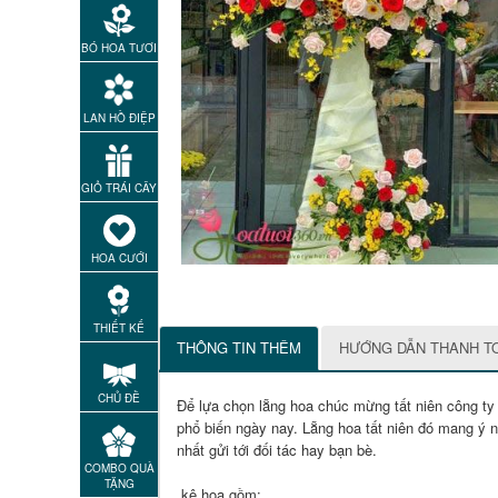
BÓ HOA TƯƠI
LAN HỒ ĐIỆP
GIỎ TRÁI CÂY
HOA CƯỚI
THIẾT KẾ
THÔNG TIN THÊM
HƯỚNG DẪN THANH T
CHỦ ĐỀ
Để lựa chọn lẵng hoa chúc mừng tất niên công ty
phổ biến ngày nay. Lẵng hoa tất niên đó mang ý n
nhất gửi tới đối tác hay bạn bè.
COMBO QUÀ
TẶNG
kệ hoa gồm: