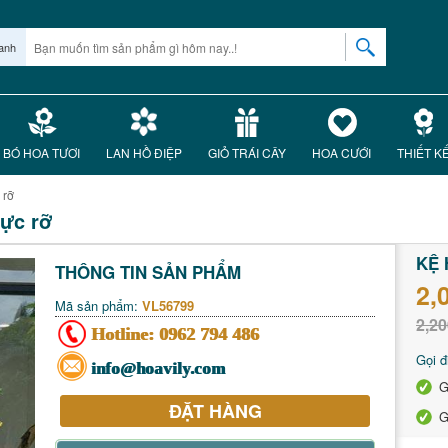
anh
BÓ HOA TƯƠI
LAN HỒ ĐIỆP
GIỎ TRÁI CÂY
HOA CƯỚI
THIẾT K
 rỡ
rực rỡ
KỆ 
THÔNG TIN SẢN PHẨM
2,
Mã sản phẩm:
VL56799
2,20
Hotline:
0962 794 486
Gọi đ
info@hoavily.com
G
ĐẶT HÀNG
G