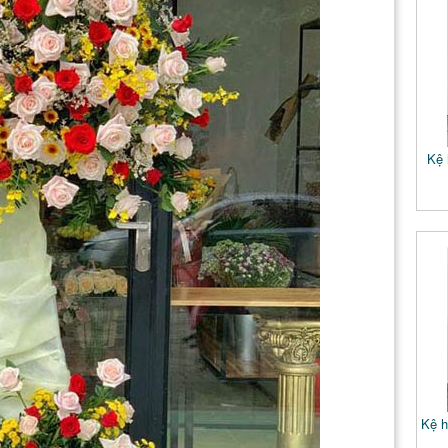
Kệ 
Kệ h