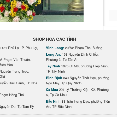
SHOP HOA CÁC TỈNH
151 Phú Lợi, P. Phú Lợi,
Vĩnh Long:
20/A2 Phạm Thái Bường
Long An:
163 Nguyễn Đình Chiểu,
A Phạm Văn Thuận,
Phường 3, Tp Tân An
Biên Hòa
Tây Ninh
1075 CTM8, phường Hiệp Ninh,
Nguyễn Trung Trực,
TP Tây Ninh
Giá
Bình Định
340 Nguyễn Thái Học, phường
uyễn Đức Cảnh, TP Nha
Ngô Mây, Tp Quy Nhơn
Cà Mau
221 Lý Thường Kiệt, K2, Phường
Phạm Hồng Thái,
6, Tp Cà Mau
Bắc Ninh
83 Trần Hưng Đạo, phường Tiền
Nguyễn Du, Tp Tam Kỳ
An, TP Bắc Ninh