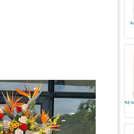
K
Kệ ho