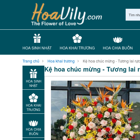
Tìm nh
HOA SINH NHẬT
HOA KHAI TRƯƠNG
HOA CHIA BUỒN
Trang chủ
Hoa khai trương
Kệ hoa chúc mừng - Tương lai rực
Kệ hoa chúc mừng - Tương lai 
HOA SINH
NHẬT
HOA KHAI
TRƯƠNG
HOA CHIA
BUỒN