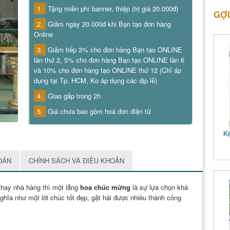
1.
Tặng miễn phí banner, thiệp (trị giá 20.000đ)
GỢI
2.
Giảm ngay 20.000đ khi Bạn tạo đơn hàng
Online
3.
Giảm tiếp 3% cho đơn hàng Bạn tạo ONLINE
lần thứ 2, 5% cho đơn hàng Bạn tạo ONLINE lần 6
và 10% cho đơn hàng tạo ONLINE thứ 12 (Chỉ áp
dụng tại Tp. HCM, Ko áp dụng các dịp lễ)
4.
Giao gấp trong 2h
5.
Giá chưa bao gồm hoá đơn điện tử
Kệ
OÁN
CHÍNH SÁCH VÀ ĐIỀU KHOẢN
 hay nhà hàng thì một lẵng
hoa chúc mừng
là sự lựa chọn khá
ghĩa như một lời chúc tốt đẹp, gặt hái được nhiều thành công