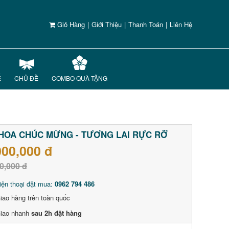
Giỏ Hàng
|
Giới Thiệu
|
Thanh Toán
|
Liên Hệ
Ế
CHỦ ĐỀ
COMBO QUÀ TẶNG
HOA CHÚC MỪNG - TƯƠNG LAI RỰC RỠ
000,000 đ
0,000 đ
iện thoại đặt mua:
0962 794 486
iao hàng trên toàn quốc
iao nhanh
sau 2h đặt hàng