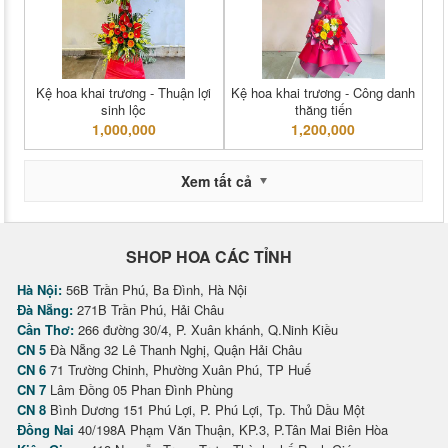
Kệ hoa khai trương - Thuận lợi
Kệ hoa khai trương - Công danh
sinh lộc
thăng tiến
1,000,000
1,200,000
Xem tất cả
SHOP HOA CÁC TỈNH
Hà Nội:
56B Trần Phú, Ba Đình, Hà Nội
Đà Nẵng:
271B Trần Phú, Hải Châu
Cần Thơ:
266 đường 30/4, P. Xuân khánh, Q.Ninh Kiều
CN 5
Đà Nẵng 32 Lê Thanh Nghị, Quận Hải Châu
CN 6
71 Trường Chinh, Phường Xuân Phú, TP Huế
CN 7
Lâm Đồng 05 Phan Đình Phùng
CN 8
Bình Dương 151 Phú Lợi, P. Phú Lợi, Tp. Thủ Dầu Một
Đồng Nai
40/198A Phạm Văn Thuận, KP.3, P.Tân Mai Biên Hòa