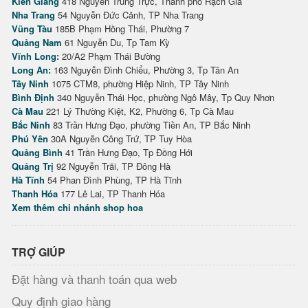
Kiên Giang
418 Nguyễn Trung Trực, Thành phố Rạch Giá
Nha Trang
54 Nguyễn Đức Cảnh, TP Nha Trang
Vũng Tàu
185B Phạm Hồng Thái, Phường 7
Quảng Nam
61 Nguyễn Du, Tp Tam Kỳ
Vĩnh Long:
20/A2 Phạm Thái Bường
Long An:
163 Nguyễn Đình Chiểu, Phường 3, Tp Tân An
Tây Ninh
1075 CTM8, phường Hiệp Ninh, TP Tây Ninh
Bình Định
340 Nguyễn Thái Học, phường Ngô Mây, Tp Quy Nhơn
Cà Mau
221 Lý Thường Kiệt, K2, Phường 6, Tp Cà Mau
Bắc Ninh
83 Trần Hưng Đạo, phường Tiền An, TP Bắc Ninh
Phú Yên
30A Nguyễn Công Trứ, TP Tuy Hòa
Quảng Bình
41 Trần Hưng Đạo, Tp Đồng Hới
Quảng Trị
92 Nguyễn Trãi, TP Đông Hà
Hà Tĩnh
54 Phan Đình Phùng, TP Hà Tĩnh
Thanh Hóa
177 Lê Lai, TP Thanh Hóa
Xem thêm chi nhánh shop hoa
TRỢ GIÚP
Đặt hàng và thanh toán qua web
Quy định giao hàng