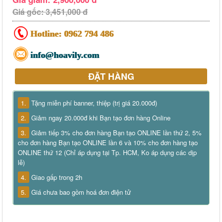
Giá gốc: 3,451,000 đ
Hotline:
0962 794 486
info@hoavily.com
ĐẶT HÀNG
1.
Tặng miễn phí banner, thiệp (trị giá 20.000đ)
2.
Giảm ngay 20.000đ khi Bạn tạo đơn hàng Online
3.
Giảm tiếp 3% cho đơn hàng Bạn tạo ONLINE lần thứ 2, 5%
cho đơn hàng Bạn tạo ONLINE lần 6 và 10% cho đơn hàng tạo
ONLINE thứ 12 (Chỉ áp dụng tại Tp. HCM, Ko áp dụng các dịp
lễ)
4.
Giao gấp trong 2h
5.
Giá chưa bao gồm hoá đơn điện tử