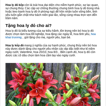
Hoa ly đỏ kép
còn là loài hoa đại diện cho niềm hạnh phúc, sự lạc quan,
sự chung thủy. Các cặp vợ chồng thường chưng bình hoa ly đỏ trong nhà
hoặc treo tranh hoa ly đỏ ở phòng ngủ để hôn nhân luôn vững bền, tình
yêu luôn gắn chặt như bách niên giai lão, sống cùng nhau trọn vẹn đến
trăm năm.
Tặng hoa ly đỏ cho ai?
Hoa ly đỏ là biểu tượng của sự kiêu hãnh, tôn trọng nên bó hoa ly đỏ
được chọn làm hoa tốt nghiệp, hoa tặng các ngày lễ, hoa tình yêu,
hoa
khai trương
... gửi tặng cho mẹ, người yêu, bạn bè.
Hoa ly kép đỏ
mang ý nghĩa của sự hạnh phúc, chung thủy nên bó hoa
này được dành tặng cho người yêu nhân các dịp đặc biệt như kỉ niệm
ngày cưới, Valentine, hoa 20/10, hoa 8/3... Bên cạnh đó, hoa ly đỏ còn
được các cô dâu chọn làm hoa cầm tay vào ngày cưới.