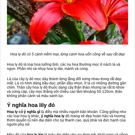
Hoa ly đỏ có 5 cánh mềm mại, từng cánh hoa uốn công về sau rất đẹp
Hoa ly đỏ là loại hoa lưỡng tính, các nụ hoa thường mọc ở nách lá và
ngọn. Phần nhị và nhụy hoa ly dài, mảnh và cong.
Lá của cây ly đỏ mọc dày thành từng tầng đối xứng nhau trong rất đẹp
mắt. Lá có hình dáng bầu dục, phần đầu nhọn, ở lá có những đường gân
chìm. Thân cây hoa ly đỏ thuộc dạng cây thân thảo nhưng lại rất to khỏe
và cứng cáp, cây mọc thẳng với chiều cao tầm khoảng 50-120cm, thân
không phân cành và màu xanh lục.
Ý nghĩa hoa lily đỏ
Hoa ly có ý nghĩa gì
là điều mà nhiều người băn khoăn. Cũng giống như
các loại hoa ly khác,
ý nghĩa hoa ly
đỏ mang vẻ đẹp hoàn hảo và hương
thơm quyến rũ nên đại diện cho sự thanh cao, quý phái và đức hạnh của
người phụ nữ.
Màu đỏ của
hoa ly lùn
là màu đại diện cho sự đam mê, khát vọng và nồng