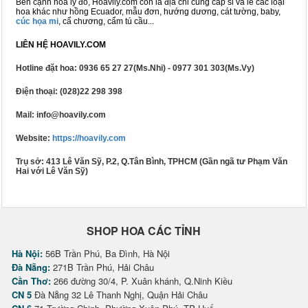
Bên cạnh hoa ly đỏ, Hoavily.com còn là địa chỉ cung cấp sỉ và lẻ các loại
hoa khác như hồng Ecuador, mẫu đơn, hướng dương, cát tường, baby,
cúc họa mi
, cẩ chương, cẩm tú cầu...
LIÊN HỆ HOAVILY.COM
Hotline đặt hoa: 0936 65 27 27(Ms.Nhi) - 0977 301 303(Ms.Vy)
Điện thoại: (028)22 298 398
Mail: info@hoavily.com
Website:
https://hoavily.com
Trụ sở: 413 Lê Văn Sỹ, P.2, Q.Tân Bình, TPHCM (Gần ngã tư Phạm Văn
Hai với Lê Văn Sỹ)
SHOP HOA CÁC TỈNH
Hà Nội:
56B Trần Phú, Ba Đình, Hà Nội
Đà Nẵng:
271B Trần Phú, Hải Châu
Cần Thơ:
266 đường 30/4, P. Xuân khánh, Q.Ninh Kiều
CN 5
Đà Nẵng 32 Lê Thanh Nghị, Quận Hải Châu