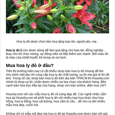
Hoa ly đỏ được chọn làm hoa tặng bạn bè, người yêu, mẹ...
Hoa ly đỏ ù
còn được dùng để làm quà tặng cho bạn bè, đồng nghiệp...
thay cho lời chúc mừng, sự động viên và tiếp thêm sức mạnh. Bởi màu đỏ
là màu của nhiệt huyết, trẻ trung và vui tươi.
Mua hoa ly đỏ ở đâu?
Trên thị trường hiện nay có rất nhiều shop bán hoa ly đỏ nhưng để tìm
cho mình một địa chỉ cung cấp hoa ly đỏ chất lượng, uy tín mà giá rẻ thì rất
khó. Trong số các shop bán hoa ly đỏ trên địa bàn TPHCM thì Hoavily.com
chính là shop uy tín, nhận được nhiều sự lựa chọn của khách hàng. Bên
cạnh bán hóa trực tiếp tại cửa hàng, shop còn bán online, điện hoa 24/7.
Hoavily.com với các mẫu hoa ly đỏ vô cùng đẹp đẽ. Các nghệ nhân cắm
hoa tại Hoavily.com sẽ phối hoa ly đỏ với nhiều loại hoa khác như hoa
hồng, hoa ly trắng, hoa cát tường, hoa cẩm tú cầu... để cho ra đời nhiều
mẫu hoa đẹp, cuốn hút.
Không chỉ có mẫu mã đẹp mà hoa ly đỏ tại Hoavily.com được bán với giá