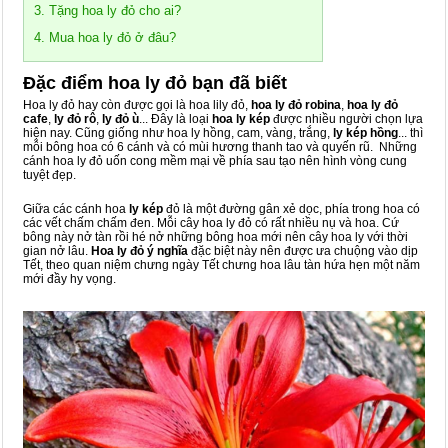
3. Tặng hoa ly đỏ cho ai?
4. Mua hoa ly đỏ ở đâu?
Đặc điểm hoa ly đỏ bạn đã biết
Hoa ly đỏ hay còn được gọi là hoa lily đỏ,
hoa ly đỏ robina
,
hoa ly đỏ
cafe
,
ly đỏ rô
,
ly đỏ ù
...
Đây là loại
hoa ly kép
được nhiều người chọn lựa
hiện nay. Cũng giống như hoa ly hồng, cam, vàng, trắng,
ly kép hồng
... thì
mỗi bông hoa có 6 cánh và có mùi hương thanh tao và quyến rũ. Những
cánh hoa ly đỏ uốn cong mềm mại về phía sau tạo nên hình vòng cung
tuyệt đẹp.
Giữa các cánh hoa
ly kép
đỏ là một đường gân xẻ dọc, phía trong hoa có
các vết chấm chấm đen. Mỗi cây hoa ly đỏ có rất nhiều nụ và hoa. Cứ
bông này nở tàn rồi hé nở những bông hoa mới nên cây hoa ly với thời
gian nở lâu.
Hoa ly đỏ ý nghĩa
đặc biệt này nên được ưa chuộng vào dịp
Tết, theo quan niệm chưng ngày Tết chưng hoa lâu tàn hứa hẹn một năm
mới đầy hy vọng.