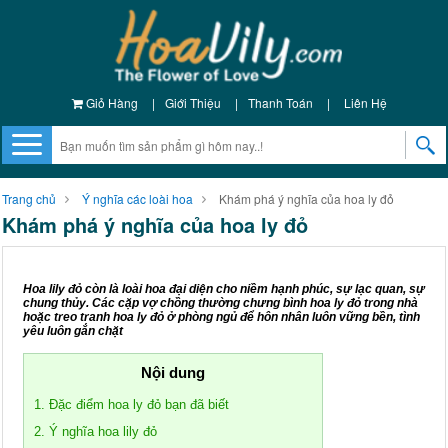
Giỏ Hàng
|
Giới Thiệu
|
Thanh Toán
|
Liên Hệ
Trang chủ
Ý nghĩa các loài hoa
Khám phá ý nghĩa của hoa ly đỏ
Khám phá ý nghĩa của hoa ly đỏ
Hoa lily đỏ còn là loài hoa đại diện cho niềm hạnh phúc, sự lạc quan, sự
chung thủy. Các cặp vợ chồng thường chưng bình hoa ly đỏ trong nhà
hoặc treo tranh hoa ly đỏ ở phòng ngủ để hôn nhân luôn vững bền, tình
yêu luôn gắn chặt
Nội dung
1. Đặc điểm hoa ly đỏ bạn đã biết
2. Ý nghĩa hoa lily đỏ