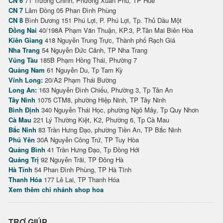
CN 6
71 Trường Chinh, Phường Xuân Phú, TP Huế
CN 7
Lâm Đồng 05 Phan Đình Phùng
CN 8
Bình Dương 151 Phú Lợi, P. Phú Lợi, Tp. Thủ Dầu Một
Đồng Nai
40/198A Phạm Văn Thuận, KP.3, P.Tân Mai Biên Hòa
Kiên Giang
418 Nguyễn Trung Trực, Thành phố Rạch Giá
Nha Trang
54 Nguyễn Đức Cảnh, TP Nha Trang
Vũng Tàu
185B Phạm Hồng Thái, Phường 7
Quảng Nam
61 Nguyễn Du, Tp Tam Kỳ
Vĩnh Long:
20/A2 Phạm Thái Bường
Long An:
163 Nguyễn Đình Chiểu, Phường 3, Tp Tân An
Tây Ninh
1075 CTM8, phường Hiệp Ninh, TP Tây Ninh
Bình Định
340 Nguyễn Thái Học, phường Ngô Mây, Tp Quy Nhơn
Cà Mau
221 Lý Thường Kiệt, K2, Phường 6, Tp Cà Mau
Bắc Ninh
83 Trần Hưng Đạo, phường Tiền An, TP Bắc Ninh
Phú Yên
30A Nguyễn Công Trứ, TP Tuy Hòa
Quảng Bình
41 Trần Hưng Đạo, Tp Đồng Hới
Quảng Trị
92 Nguyễn Trãi, TP Đông Hà
Hà Tĩnh
54 Phan Đình Phùng, TP Hà Tĩnh
Thanh Hóa
177 Lê Lai, TP Thanh Hóa
Xem thêm chi nhánh shop hoa
TRỢ GIÚP