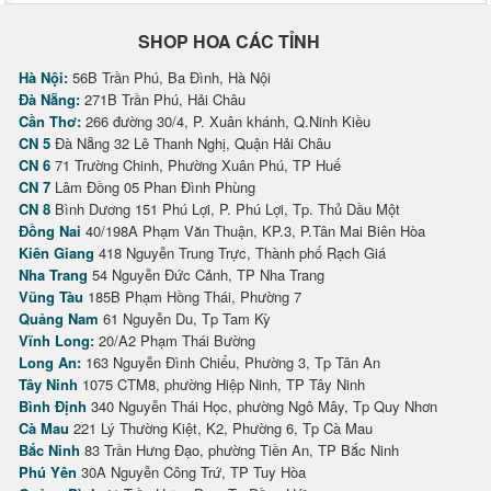
SHOP HOA CÁC TỈNH
Hà Nội:
56B Trần Phú, Ba Đình, Hà Nội
Đà Nẵng:
271B Trần Phú, Hải Châu
Cần Thơ:
266 đường 30/4, P. Xuân khánh, Q.Ninh Kiều
CN 5
Đà Nẵng 32 Lê Thanh Nghị, Quận Hải Châu
CN 6
71 Trường Chinh, Phường Xuân Phú, TP Huế
CN 7
Lâm Đồng 05 Phan Đình Phùng
CN 8
Bình Dương 151 Phú Lợi, P. Phú Lợi, Tp. Thủ Dầu Một
Đồng Nai
40/198A Phạm Văn Thuận, KP.3, P.Tân Mai Biên Hòa
Kiên Giang
418 Nguyễn Trung Trực, Thành phố Rạch Giá
Nha Trang
54 Nguyễn Đức Cảnh, TP Nha Trang
Vũng Tàu
185B Phạm Hồng Thái, Phường 7
Quảng Nam
61 Nguyễn Du, Tp Tam Kỳ
Vĩnh Long:
20/A2 Phạm Thái Bường
Long An:
163 Nguyễn Đình Chiểu, Phường 3, Tp Tân An
Tây Ninh
1075 CTM8, phường Hiệp Ninh, TP Tây Ninh
Bình Định
340 Nguyễn Thái Học, phường Ngô Mây, Tp Quy Nhơn
Cà Mau
221 Lý Thường Kiệt, K2, Phường 6, Tp Cà Mau
Bắc Ninh
83 Trần Hưng Đạo, phường Tiền An, TP Bắc Ninh
Phú Yên
30A Nguyễn Công Trứ, TP Tuy Hòa