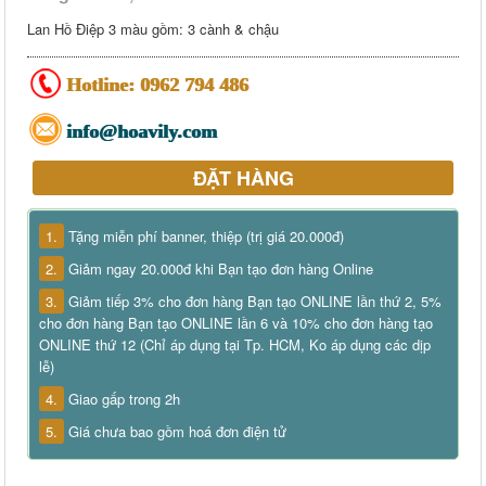
Lan Hồ Điệp 3 màu gồm:
3 cành & chậu
Hotline:
0962 794 486
info@hoavily.com
ĐẶT HÀNG
1.
Tặng miễn phí banner, thiệp (trị giá 20.000đ)
2.
Giảm ngay 20.000đ khi Bạn tạo đơn hàng Online
3.
Giảm tiếp 3% cho đơn hàng Bạn tạo ONLINE lần thứ 2, 5%
cho đơn hàng Bạn tạo ONLINE lần 6 và 10% cho đơn hàng tạo
ONLINE thứ 12 (Chỉ áp dụng tại Tp. HCM, Ko áp dụng các dịp
lễ)
4.
Giao gấp trong 2h
5.
Giá chưa bao gồm hoá đơn điện tử