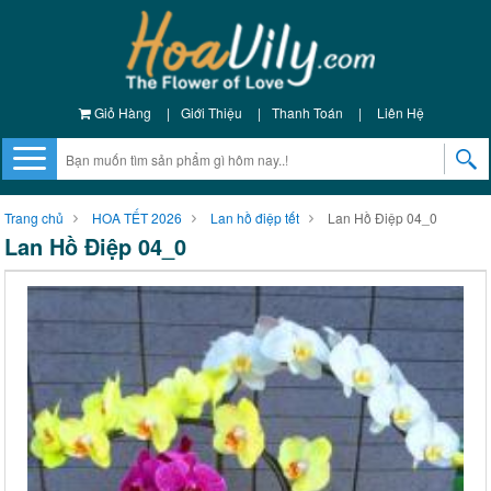
Giỏ Hàng
|
Giới Thiệu
|
Thanh Toán
|
Liên Hệ
Trang chủ
HOA TẾT 2026
Lan hồ điệp tết
Lan Hồ Điệp 04_0
Lan Hồ Điệp 04_0