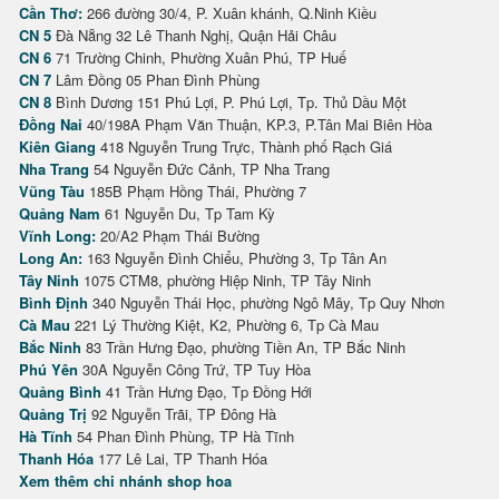
Cần Thơ:
266 đường 30/4, P. Xuân khánh, Q.Ninh Kiều
CN 5
Đà Nẵng 32 Lê Thanh Nghị, Quận Hải Châu
CN 6
71 Trường Chinh, Phường Xuân Phú, TP Huế
CN 7
Lâm Đồng 05 Phan Đình Phùng
CN 8
Bình Dương 151 Phú Lợi, P. Phú Lợi, Tp. Thủ Dầu Một
Đồng Nai
40/198A Phạm Văn Thuận, KP.3, P.Tân Mai Biên Hòa
Kiên Giang
418 Nguyễn Trung Trực, Thành phố Rạch Giá
Nha Trang
54 Nguyễn Đức Cảnh, TP Nha Trang
Vũng Tàu
185B Phạm Hồng Thái, Phường 7
Quảng Nam
61 Nguyễn Du, Tp Tam Kỳ
Vĩnh Long:
20/A2 Phạm Thái Bường
Long An:
163 Nguyễn Đình Chiểu, Phường 3, Tp Tân An
Tây Ninh
1075 CTM8, phường Hiệp Ninh, TP Tây Ninh
Bình Định
340 Nguyễn Thái Học, phường Ngô Mây, Tp Quy Nhơn
Cà Mau
221 Lý Thường Kiệt, K2, Phường 6, Tp Cà Mau
Bắc Ninh
83 Trần Hưng Đạo, phường Tiền An, TP Bắc Ninh
Phú Yên
30A Nguyễn Công Trứ, TP Tuy Hòa
Quảng Bình
41 Trần Hưng Đạo, Tp Đồng Hới
Quảng Trị
92 Nguyễn Trãi, TP Đông Hà
Hà Tĩnh
54 Phan Đình Phùng, TP Hà Tĩnh
Thanh Hóa
177 Lê Lai, TP Thanh Hóa
Xem thêm chi nhánh shop hoa