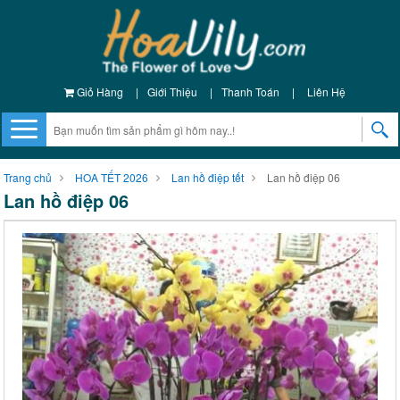
Giỏ Hàng
|
Giới Thiệu
|
Thanh Toán
|
Liên Hệ
Trang chủ
HOA TẾT 2026
Lan hồ điệp tết
Lan hồ điệp 06
Lan hồ điệp 06