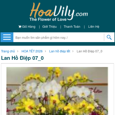
Giỏ Hàng
|
Giới Thiệu
|
Thanh Toán
|
Liên Hệ
Trang chủ
HOA TẾT 2026
Lan hồ điệp tết
Lan Hồ Điệp 07_0
Lan Hồ Điệp 07_0