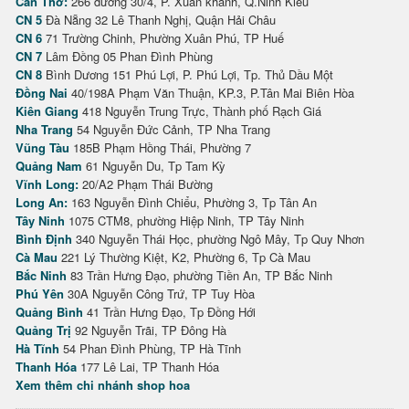
Cần Thơ:
266 đường 30/4, P. Xuân khánh, Q.Ninh Kiều
CN 5
Đà Nẵng 32 Lê Thanh Nghị, Quận Hải Châu
CN 6
71 Trường Chinh, Phường Xuân Phú, TP Huế
CN 7
Lâm Đồng 05 Phan Đình Phùng
CN 8
Bình Dương 151 Phú Lợi, P. Phú Lợi, Tp. Thủ Dầu Một
Đồng Nai
40/198A Phạm Văn Thuận, KP.3, P.Tân Mai Biên Hòa
Kiên Giang
418 Nguyễn Trung Trực, Thành phố Rạch Giá
Nha Trang
54 Nguyễn Đức Cảnh, TP Nha Trang
Vũng Tàu
185B Phạm Hồng Thái, Phường 7
Quảng Nam
61 Nguyễn Du, Tp Tam Kỳ
Vĩnh Long:
20/A2 Phạm Thái Bường
Long An:
163 Nguyễn Đình Chiểu, Phường 3, Tp Tân An
Tây Ninh
1075 CTM8, phường Hiệp Ninh, TP Tây Ninh
Bình Định
340 Nguyễn Thái Học, phường Ngô Mây, Tp Quy Nhơn
Cà Mau
221 Lý Thường Kiệt, K2, Phường 6, Tp Cà Mau
Bắc Ninh
83 Trần Hưng Đạo, phường Tiền An, TP Bắc Ninh
Phú Yên
30A Nguyễn Công Trứ, TP Tuy Hòa
Quảng Bình
41 Trần Hưng Đạo, Tp Đồng Hới
Quảng Trị
92 Nguyễn Trãi, TP Đông Hà
Hà Tĩnh
54 Phan Đình Phùng, TP Hà Tĩnh
Thanh Hóa
177 Lê Lai, TP Thanh Hóa
Xem thêm chi nhánh shop hoa