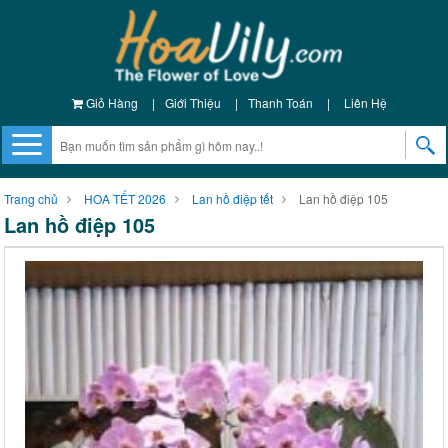
Giỏ Hàng
|
Giới Thiệu
|
Thanh Toán
|
Liên Hệ
Trang chủ
HOA TẾT 2026
Lan hồ điệp tết
Lan hồ điệp 105
Lan hồ điệp 105