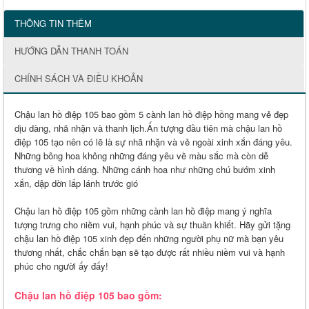
THÔNG TIN THÊM
HƯỚNG DẪN THANH TOÁN
CHÍNH SÁCH VÀ ĐIỀU KHOẢN
Chậu lan hồ điệp 105 bao gồm 5 cành lan hồ điệp hồng mang vẻ đẹp
dịu dàng, nhã nhặn và thanh lịch.Ấn tượng đầu tiên mà chậu lan hồ
điệp 105 tạo nên có lẽ là sự nhã nhặn và vẻ ngoài xinh xắn đáng yêu.
Những bông hoa không những đáng yêu về màu sắc mà còn dễ
thương về hình dáng. Những cánh hoa như những chú bướm xinh
xắn, dập dờn lấp lánh trước gió
Chậu lan hồ điệp 105 gồm những cành lan hồ điệp mang ý nghĩa
tượng trưng cho niềm vui, hạnh phúc và sự thuần khiết. Hãy gửi tặng
chậu lan hồ điệp 105 xinh đẹp đến những người phụ nữ mà bạn yêu
thương nhất, chắc chắn bạn sẽ tạo được rất nhiều niềm vui và hạnh
phúc cho người ấy đấy!
Chậu lan hồ điệp 105 bao gồm: