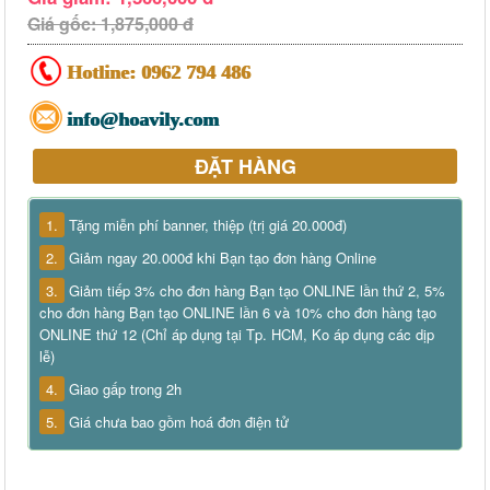
Giá gốc: 1,875,000 đ
Hotline:
0962 794 486
info@hoavily.com
ĐẶT HÀNG
1.
Tặng miễn phí banner, thiệp (trị giá 20.000đ)
2.
Giảm ngay 20.000đ khi Bạn tạo đơn hàng Online
3.
Giảm tiếp 3% cho đơn hàng Bạn tạo ONLINE lần thứ 2, 5%
cho đơn hàng Bạn tạo ONLINE lần 6 và 10% cho đơn hàng tạo
ONLINE thứ 12 (Chỉ áp dụng tại Tp. HCM, Ko áp dụng các dịp
lễ)
4.
Giao gấp trong 2h
5.
Giá chưa bao gồm hoá đơn điện tử