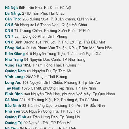
Hà Nội:
56B Trần Phú, Ba Đình, Hà Nội
Đà Nẵng:
271B Trần Phú, Hải Châu
Cần Thơ:
266 đường 30/4, P. Xuân khánh, Q.Ninh Kiều
CN 5
Đà Nẵng 32 Lê Thanh Nghị, Quận Hải Châu
CN 6
71 Trường Chinh, Phường Xuân Phú, TP Huế
CN 7
Lâm Đồng 05 Phan Đình Phùng
CN 8
Bình Dương 151 Phú Lợi, P. Phú Lợi, Tp. Thủ Dầu Một
Đồng Nai
40/198A Phạm Văn Thuận, KP.3, P.Tân Mai Biên Hòa
Kiên Giang
418 Nguyễn Trung Trực, Thành phố Rạch Giá
Nha Trang
54 Nguyễn Đức Cảnh, TP Nha Trang
Vũng Tàu
185B Phạm Hồng Thái, Phường 7
Quảng Nam
61 Nguyễn Du, Tp Tam Kỳ
Vĩnh Long:
20/A2 Phạm Thái Bường
Long An:
163 Nguyễn Đình Chiểu, Phường 3, Tp Tân An
Tây Ninh
1075 CTM8, phường Hiệp Ninh, TP Tây Ninh
Bình Định
340 Nguyễn Thái Học, phường Ngô Mây, Tp Quy Nhơn
Cà Mau
221 Lý Thường Kiệt, K2, Phường 6, Tp Cà Mau
Bắc Ninh
83 Trần Hưng Đạo, phường Tiền An, TP Bắc Ninh
Phú Yên
30A Nguyễn Công Trứ, TP Tuy Hòa
Quảng Bình
41 Trần Hưng Đạo, Tp Đồng Hới
Quảng Trị
92 Nguyễn Trãi, TP Đông Hà
Hà Tĩnh
54 Phan Đình Phùng, TP Hà Tĩnh