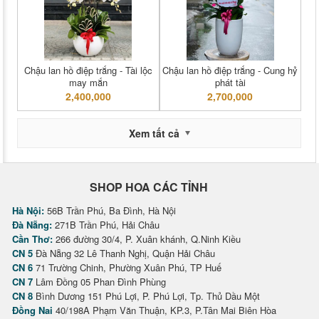
Chậu lan hồ điệp trắng - Tài lộc
Chậu lan hồ điệp trắng - Cung hỷ
may mắn
phát tài
2,400,000
2,700,000
Xem tất cả
SHOP HOA CÁC TỈNH
Hà Nội:
56B Trần Phú, Ba Đình, Hà Nội
Đà Nẵng:
271B Trần Phú, Hải Châu
Cần Thơ:
266 đường 30/4, P. Xuân khánh, Q.Ninh Kiều
CN 5
Đà Nẵng 32 Lê Thanh Nghị, Quận Hải Châu
CN 6
71 Trường Chinh, Phường Xuân Phú, TP Huế
CN 7
Lâm Đồng 05 Phan Đình Phùng
CN 8
Bình Dương 151 Phú Lợi, P. Phú Lợi, Tp. Thủ Dầu Một
Đồng Nai
40/198A Phạm Văn Thuận, KP.3, P.Tân Mai Biên Hòa