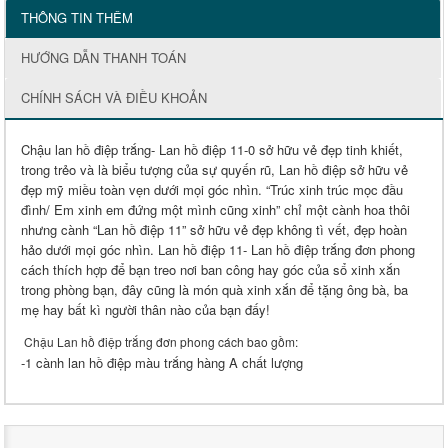
THÔNG TIN THÊM
HƯỚNG DẪN THANH TOÁN
CHÍNH SÁCH VÀ ĐIỀU KHOẢN
Chậu lan hồ điệp trắng- Lan hồ điệp 11-0 sở hữu vẻ đẹp tinh khiết,
trong trẻo và là biểu tượng của sự quyến rũ, Lan hồ điệp sở hữu vẻ
đẹp mỹ miều toàn vẹn dưới mọi góc nhìn. “Trúc xinh trúc mọc đầu
đình/ Em xinh em đứng một mình cũng xinh” chỉ một cành hoa thôi
nhưng cành “Lan hồ điệp 11” sở hữu vẻ đẹp không tì vết, đẹp hoàn
hảo dưới mọi góc nhìn. Lan hồ điệp 11- Lan hồ điệp trắng đơn phong
cách thích hợp để bạn treo nơi ban công hay góc của sổ xinh xắn
trong phòng bạn, đây cũng là món quà xinh xắn để tặng ông bà, ba
mẹ hay bất kì người thân nào của bạn đấy!
Chậu Lan hồ điệp trắng đơn phong cách bao gồm:
-1 cành lan hồ điệp màu trắng hàng A chất lượng