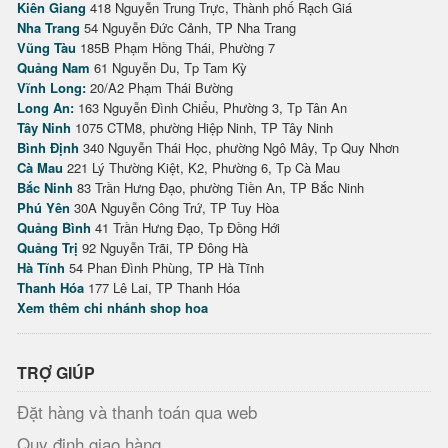
Kiên Giang
418 Nguyễn Trung Trực, Thành phố Rạch Giá
Nha Trang
54 Nguyễn Đức Cảnh, TP Nha Trang
Vũng Tàu
185B Phạm Hồng Thái, Phường 7
Quảng Nam
61 Nguyễn Du, Tp Tam Kỳ
Vĩnh Long:
20/A2 Phạm Thái Bường
Long An:
163 Nguyễn Đình Chiểu, Phường 3, Tp Tân An
Tây Ninh
1075 CTM8, phường Hiệp Ninh, TP Tây Ninh
Bình Định
340 Nguyễn Thái Học, phường Ngô Mây, Tp Quy Nhơn
Cà Mau
221 Lý Thường Kiệt, K2, Phường 6, Tp Cà Mau
Bắc Ninh
83 Trần Hưng Đạo, phường Tiền An, TP Bắc Ninh
Phú Yên
30A Nguyễn Công Trứ, TP Tuy Hòa
Quảng Bình
41 Trần Hưng Đạo, Tp Đồng Hới
Quảng Trị
92 Nguyễn Trãi, TP Đông Hà
Hà Tĩnh
54 Phan Đình Phùng, TP Hà Tĩnh
Thanh Hóa
177 Lê Lai, TP Thanh Hóa
Xem thêm chi nhánh shop hoa
TRỢ GIÚP
Đặt hàng và thanh toán qua web
Quy định giao hàng