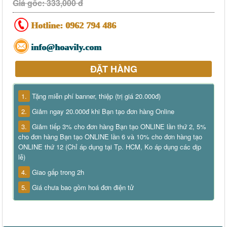
Giá gốc: 333,000 đ
Hotline:
0962 794 486
info@hoavily.com
ĐẶT HÀNG
1.
Tặng miễn phí banner, thiệp (trị giá 20.000đ)
2.
Giảm ngay 20.000đ khi Bạn tạo đơn hàng Online
3.
Giảm tiếp 3% cho đơn hàng Bạn tạo ONLINE lần thứ 2, 5%
cho đơn hàng Bạn tạo ONLINE lần 6 và 10% cho đơn hàng tạo
ONLINE thứ 12 (Chỉ áp dụng tại Tp. HCM, Ko áp dụng các dịp
lễ)
4.
Giao gấp trong 2h
5.
Giá chưa bao gồm hoá đơn điện tử