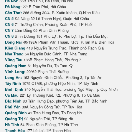
Hà Nội:
56B Trần Phú, Ba Đình, Hà Nội
Đà Nẵng:
271B Trần Phú, Hải Châu
Cần Thơ:
266 đường 30/4, P. Xuân khánh, Q.Ninh Kiều
CN 5
Đà Nẵng 32 Lê Thanh Nghị, Quận Hải Châu
CN 6
71 Trường Chinh, Phường Xuân Phú, TP Huế
CN 7
Lâm Đồng 05 Phan Đình Phùng
CN 8
Bình Dương 151 Phú Lợi, P. Phú Lợi, Tp. Thủ Dầu Một
Đồng Nai
40/198A Phạm Văn Thuận, KP.3, P.Tân Mai Biên Hòa
Kiên Giang
418 Nguyễn Trung Trực, Thành phố Rạch Giá
Nha Trang
54 Nguyễn Đức Cảnh, TP Nha Trang
Vũng Tàu
185B Phạm Hồng Thái, Phường 7
Quảng Nam
61 Nguyễn Du, Tp Tam Kỳ
Vĩnh Long:
20/A2 Phạm Thái Bường
Long An:
163 Nguyễn Đình Chiểu, Phường 3, Tp Tân An
Tây Ninh
1075 CTM8, phường Hiệp Ninh, TP Tây Ninh
Bình Định
340 Nguyễn Thái Học, phường Ngô Mây, Tp Quy Nhơn
Cà Mau
221 Lý Thường Kiệt, K2, Phường 6, Tp Cà Mau
Bắc Ninh
83 Trần Hưng Đạo, phường Tiền An, TP Bắc Ninh
Phú Yên
30A Nguyễn Công Trứ, TP Tuy Hòa
Quảng Bình
41 Trần Hưng Đạo, Tp Đồng Hới
Quảng Trị
92 Nguyễn Trãi, TP Đông Hà
Hà Tĩnh
54 Phan Đình Phùng, TP Hà Tĩnh
Thanh Hóa
177 Lê Lai, TP Thanh Hóa