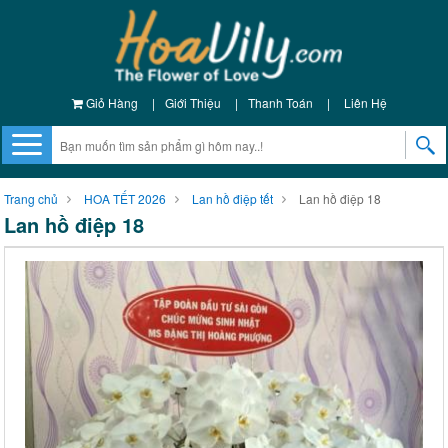
Giỏ Hàng
|
Giới Thiệu
|
Thanh Toán
|
Liên Hệ
Trang chủ
HOA TẾT 2026
Lan hồ điệp tết
Lan hồ điệp 18
Lan hồ điệp 18