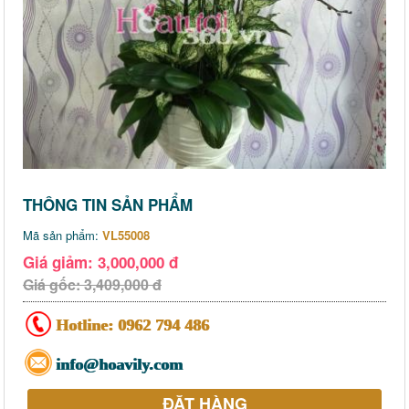
THÔNG TIN SẢN PHẨM
Mã sản phẩm:
VL55008
Giá giảm: 3,000,000 đ
Giá gốc: 3,409,000 đ
Hotline:
0962 794 486
info@hoavily.com
ĐẶT HÀNG