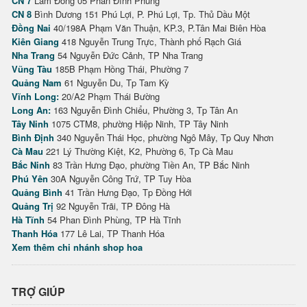
CN 7
Lâm Đồng 05 Phan Đình Phùng
CN 8
Bình Dương 151 Phú Lợi, P. Phú Lợi, Tp. Thủ Dầu Một
Đồng Nai
40/198A Phạm Văn Thuận, KP.3, P.Tân Mai Biên Hòa
Kiên Giang
418 Nguyễn Trung Trực, Thành phố Rạch Giá
Nha Trang
54 Nguyễn Đức Cảnh, TP Nha Trang
Vũng Tàu
185B Phạm Hồng Thái, Phường 7
Quảng Nam
61 Nguyễn Du, Tp Tam Kỳ
Vĩnh Long:
20/A2 Phạm Thái Bường
Long An:
163 Nguyễn Đình Chiểu, Phường 3, Tp Tân An
Tây Ninh
1075 CTM8, phường Hiệp Ninh, TP Tây Ninh
Bình Định
340 Nguyễn Thái Học, phường Ngô Mây, Tp Quy Nhơn
Cà Mau
221 Lý Thường Kiệt, K2, Phường 6, Tp Cà Mau
Bắc Ninh
83 Trần Hưng Đạo, phường Tiền An, TP Bắc Ninh
Phú Yên
30A Nguyễn Công Trứ, TP Tuy Hòa
Quảng Bình
41 Trần Hưng Đạo, Tp Đồng Hới
Quảng Trị
92 Nguyễn Trãi, TP Đông Hà
Hà Tĩnh
54 Phan Đình Phùng, TP Hà Tĩnh
Thanh Hóa
177 Lê Lai, TP Thanh Hóa
Xem thêm chi nhánh shop hoa
TRỢ GIÚP