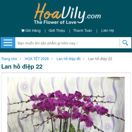
Giỏ Hàng
|
Giới Thiệu
|
Thanh Toán
|
Liên Hệ
Trang chủ
HOA TẾT 2026
Lan hồ điệp tết
Lan hồ điệp 22
Lan hồ điệp 22