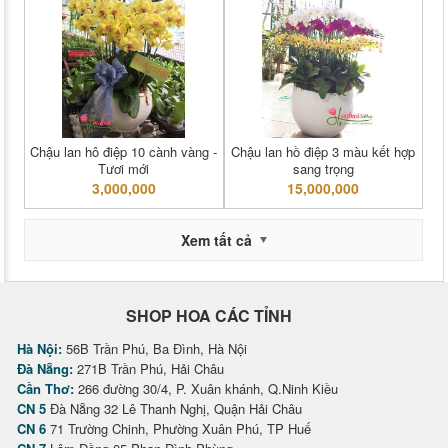
Chậu lan hô điệp 10 cành vàng -
Chậu lan hồ điệp 3 màu kết hợp
Tươi mới
sang trọng
3,000,000
15,000,000
Xem tất cả
SHOP HOA CÁC TỈNH
Hà Nội:
56B Trần Phú, Ba Đình, Hà Nội
Đà Nẵng:
271B Trần Phú, Hải Châu
Cần Thơ:
266 đường 30/4, P. Xuân khánh, Q.Ninh Kiều
CN 5
Đà Nẵng 32 Lê Thanh Nghị, Quận Hải Châu
CN 6
71 Trường Chinh, Phường Xuân Phú, TP Huế