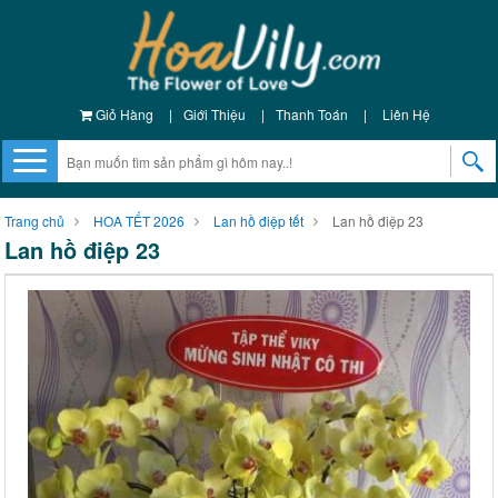
Giỏ Hàng
|
Giới Thiệu
|
Thanh Toán
|
Liên Hệ
Trang chủ
HOA TẾT 2026
Lan hồ điệp tết
Lan hồ điệp 23
Lan hồ điệp 23