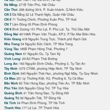
Đà Nẵng:
271B Trần Phú, Hải Châu
Cần Thơ:
266 đường 30/4, P. Xuân khánh, Q.Ninh Kiều
CN 5
Đà Nẵng 32 Lê Thanh Nghị, Quận Hải Châu
CN 6
71 Trường Chinh, Phường Xuân Phú, TP Huế
CN 7
Lâm Đồng 05 Phan Đình Phùng
CN 8
Bình Dương 151 Phú Lợi, P. Phú Lợi, Tp. Thủ Dầu Một
Đồng Nai
40/198A Phạm Văn Thuận, KP.3, P.Tân Mai Biên Hòa
Kiên Giang
418 Nguyễn Trung Trực, Thành phố Rạch Giá
Nha Trang
54 Nguyễn Đức Cảnh, TP Nha Trang
Vũng Tàu
185B Phạm Hồng Thái, Phường 7
Quảng Nam
61 Nguyễn Du, Tp Tam Kỳ
Vĩnh Long:
20/A2 Phạm Thái Bường
Long An:
163 Nguyễn Đình Chiểu, Phường 3, Tp Tân An
Tây Ninh
1075 CTM8, phường Hiệp Ninh, TP Tây Ninh
Bình Định
340 Nguyễn Thái Học, phường Ngô Mây, Tp Quy Nhơn
Cà Mau
221 Lý Thường Kiệt, K2, Phường 6, Tp Cà Mau
Bắc Ninh
83 Trần Hưng Đạo, phường Tiền An, TP Bắc Ninh
Phú Yên
30A Nguyễn Công Trứ, TP Tuy Hòa
Quảng Bình
41 Trần Hưng Đạo, Tp Đồng Hới
Quảng Trị
92 Nguyễn Trãi, TP Đông Hà
Hà Tĩnh
54 Phan Đình Phùng, TP Hà Tĩnh
Thanh Hóa
177 Lê Lai, TP Thanh Hóa