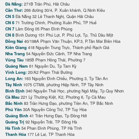
Đà Nẵng:
271B Trần Phú, Hải Châu
Cần Thơ:
266 đường 30/4, P. Xuân khánh, Q.Ninh Kiều
CN 5
Đà Nẵng 32 Lê Thanh Nghị, Quận Hải Châu
CN 6
71 Trường Chinh, Phường Xuân Phú, TP Huế
CN 7
Lâm Đồng 05 Phan Đình Phùng
CN 8
Bình Dương 151 Phú Lợi, P. Phú Lợi, Tp. Thủ Dầu Một
Đồng Nai
40/198A Phạm Văn Thuận, KP.3, P.Tân Mai Biên Hòa
Kiên Giang
418 Nguyễn Trung Trực, Thành phố Rạch Giá
Nha Trang
54 Nguyễn Đức Cảnh, TP Nha Trang
Vũng Tàu
185B Phạm Hồng Thái, Phường 7
Quảng Nam
61 Nguyễn Du, Tp Tam Kỳ
Vĩnh Long:
20/A2 Phạm Thái Bường
Long An:
163 Nguyễn Đình Chiểu, Phường 3, Tp Tân An
Tây Ninh
1075 CTM8, phường Hiệp Ninh, TP Tây Ninh
Bình Định
340 Nguyễn Thái Học, phường Ngô Mây, Tp Quy Nhơn
Cà Mau
221 Lý Thường Kiệt, K2, Phường 6, Tp Cà Mau
Bắc Ninh
83 Trần Hưng Đạo, phường Tiền An, TP Bắc Ninh
Phú Yên
30A Nguyễn Công Trứ, TP Tuy Hòa
Quảng Bình
41 Trần Hưng Đạo, Tp Đồng Hới
Quảng Trị
92 Nguyễn Trãi, TP Đông Hà
Hà Tĩnh
54 Phan Đình Phùng, TP Hà Tĩnh
Thanh Hóa
177 Lê Lai, TP Thanh Hóa