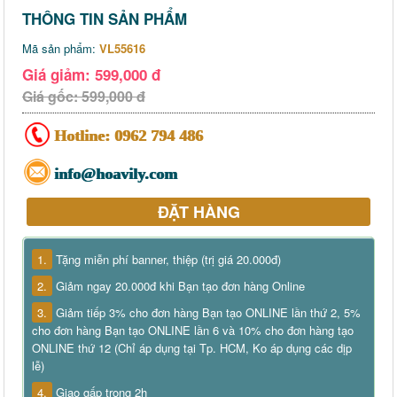
THÔNG TIN SẢN PHẨM
Mã sản phẩm:
VL55616
Giá giảm: 599,000 đ
Giá gốc: 599,000 đ
Hotline:
0962 794 486
info@hoavily.com
ĐẶT HÀNG
1.
Tặng miễn phí banner, thiệp (trị giá 20.000đ)
2.
Giảm ngay 20.000đ khi Bạn tạo đơn hàng Online
3.
Giảm tiếp 3% cho đơn hàng Bạn tạo ONLINE lần thứ 2, 5%
cho đơn hàng Bạn tạo ONLINE lần 6 và 10% cho đơn hàng tạo
ONLINE thứ 12 (Chỉ áp dụng tại Tp. HCM, Ko áp dụng các dịp
lễ)
4.
Giao gấp trong 2h