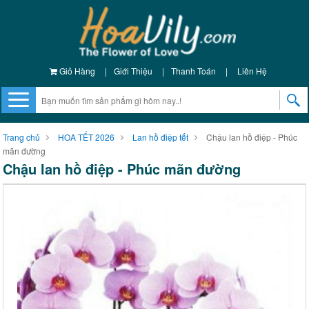
Giỏ Hàng
|
Giới Thiệu
|
Thanh Toán
|
Liên Hệ
Trang chủ
HOA TẾT 2026
Lan hồ điệp tết
Chậu lan hồ điệp - Phúc
mãn đường
Chậu lan hồ điệp - Phúc mãn đường