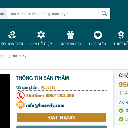
anh
BÓ HOA TƯƠI
LAN HỒ ĐIỆP
GIỎ TRÁI CÂY
HOA CƯỚI
THIẾT K
ệp - Lộc tài như ý
CHẬ
THÔNG TIN SẢN PHẨM
95
Mã sản phẩm:
VL55618
1,14
Hotline:
0962 794 486
Gọi đ
info@hoavily.com
G
ĐẶT HÀNG
G