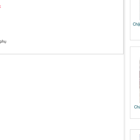
:
Chậu
 phụ
Chậ