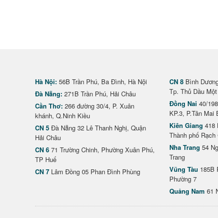
Hà Nội:
56B Trần Phú, Ba Đình, Hà Nội
CN 8
Bình Dương 
Tp. Thủ Dầu Một
Đà Nẵng:
271B Trần Phú, Hải Châu
Đồng Nai
40/198
Cần Thơ:
266 đường 30/4, P. Xuân
KP.3, P.Tân Mai 
khánh, Q.Ninh Kiều
Kiên Giang
418 
CN 5
Đà Nẵng 32 Lê Thanh Nghị, Quận
Thành phố Rạch 
Hải Châu
Nha Trang
54 Ng
CN 6
71 Trường Chinh, Phường Xuân Phú,
Trang
TP Huế
Vũng Tàu
185B 
CN 7
Lâm Đồng 05 Phan Đình Phùng
Phường 7
Quảng Nam
61 