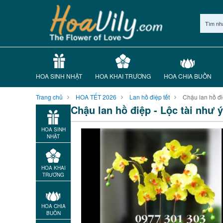
Tìm nh
HOA SINH NHẬT
HOA KHAI TRƯƠNG
HOA CHIA BUỒN
Trang chủ
HOA TẾT 2026
Lan hồ điệp tết
Chậu lan hồ đi
Chậu lan hồ điệp - Lộc tài như ý
HOA SINH
NHẬT
HOA KHAI
TRƯƠNG
HOA CHIA
BUỒN