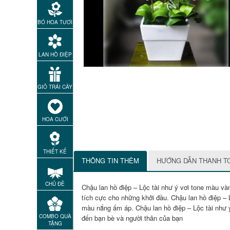
BÓ HOA TƯƠI
LAN HỒ ĐIỆP
GIỎ TRÁI CÂY
HOA CƯỚI
THIẾT KẾ
THÔNG TIN THÊM
HƯỚNG DẪN THANH T
CHỦ ĐỀ
Chậu lan hồ điệp – Lộc tài như ý vơi tone màu v
tích cực cho những khởi đầu. Chậu lan hồ điệp – 
màu nắng ấm áp. Chậu lan hồ điệp – Lộc tài như ý
COMBO QUÀ
đến bạn bè và người thân của bạn
TẶNG