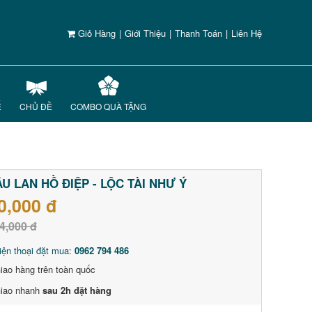
Giỏ Hàng
|
Giới Thiệu
|
Thanh Toán
|
Liên Hệ
Ế
CHỦ ĐỀ
COMBO QUÀ TẶNG
U LAN HỒ ĐIỆP - LỘC TÀI NHƯ Ý
0,000 đ
4,000 đ
iện thoại đặt mua:
0962 794 486
iao hàng trên toàn quốc
iao nhanh
sau 2h đặt hàng