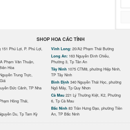
SHOP HOA CÁC TỈNH
151 Phú Lợi, P. Phú Lợi,
Vĩnh Long:
20/A2 Phạm Thái Bường
Long An:
163 Nguyễn Đình Chiểu,
A Phạm Văn Thuận,
Phường 3, Tp Tân An
Biên Hòa
Tây Ninh
1075 CTM8, phường Hiệp Ninh,
Nguyễn Trung Trực,
TP Tây Ninh
Giá
Bình Định
340 Nguyễn Thái Học, phường
uyễn Đức Cảnh, TP Nha
Ngô Mây, Tp Quy Nhơn
Cà Mau
221 Lý Thường Kiệt, K2, Phường
Phạm Hồng Thái,
6, Tp Cà Mau
Bắc Ninh
83 Trần Hưng Đạo, phường Tiền
Nguyễn Du, Tp Tam Kỳ
An, TP Bắc Ninh