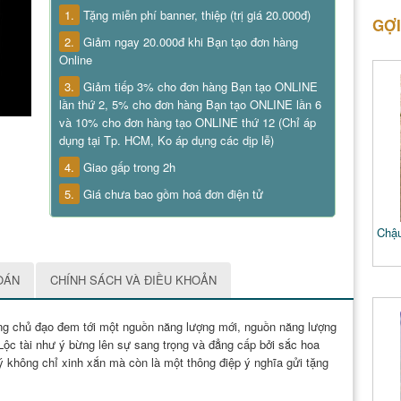
1.
Tặng miễn phí banner, thiệp (trị giá 20.000đ)
GỢI
2.
Giảm ngay 20.000đ khi Bạn tạo đơn hàng
Online
3.
Giảm tiếp 3% cho đơn hàng Bạn tạo ONLINE
lần thứ 2, 5% cho đơn hàng Bạn tạo ONLINE lần 6
và 10% cho đơn hàng tạo ONLINE thứ 12 (Chỉ áp
dụng tại Tp. HCM, Ko áp dụng các dịp lễ)
4.
Giao gấp trong 2h
5.
Giá chưa bao gồm hoá đơn điện tử
Chậu
OÁN
CHÍNH SÁCH VÀ ĐIỀU KHOẢN
àng chủ đạo đem tới một nguồn năng lượng mới, nguồn năng lượng
Lộc tài như ý bừng lên sự sang trọng và đẳng cấp bởi sắc hoa
 không chỉ xinh xắn mà còn là một thông điệp ý nghĩa gửi tặng