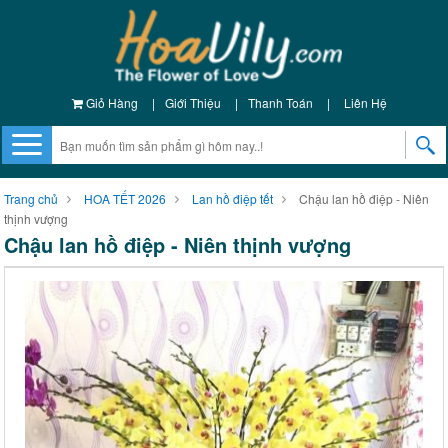
Giỏ Hàng
|
Giới Thiệu
|
Thanh Toán
|
Liên Hệ
Trang chủ
HOA TẾT 2026
Lan hồ điệp tết
Chậu lan hồ điệp - Niên
thịnh vượng
Chậu lan hồ điệp - Niên thịnh vượng