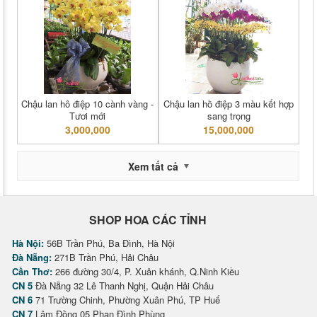
Chậu lan hô điệp 10 cành vàng -
Chậu lan hồ điệp 3 màu kết hợp
Tươi mới
sang trọng
3,000,000
15,000,000
Xem tất cả
SHOP HOA CÁC TỈNH
Hà Nội:
56B Trần Phú, Ba Đình, Hà Nội
Đà Nẵng:
271B Trần Phú, Hải Châu
Cần Thơ:
266 đường 30/4, P. Xuân khánh, Q.Ninh Kiều
CN 5
Đà Nẵng 32 Lê Thanh Nghị, Quận Hải Châu
CN 6
71 Trường Chinh, Phường Xuân Phú, TP Huế
CN 7
Lâm Đồng 05 Phan Đình Phùng