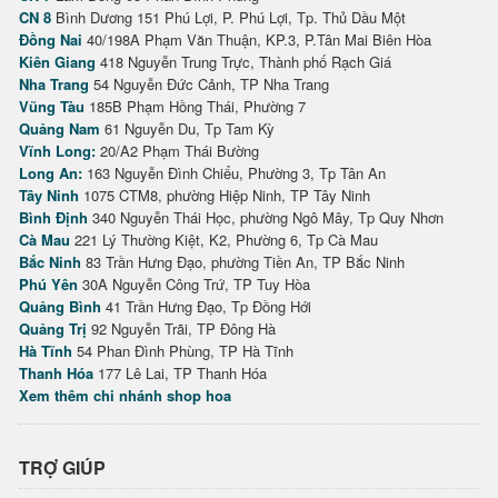
CN 8
Bình Dương 151 Phú Lợi, P. Phú Lợi, Tp. Thủ Dầu Một
Đồng Nai
40/198A Phạm Văn Thuận, KP.3, P.Tân Mai Biên Hòa
Kiên Giang
418 Nguyễn Trung Trực, Thành phố Rạch Giá
Nha Trang
54 Nguyễn Đức Cảnh, TP Nha Trang
Vũng Tàu
185B Phạm Hồng Thái, Phường 7
Quảng Nam
61 Nguyễn Du, Tp Tam Kỳ
Vĩnh Long:
20/A2 Phạm Thái Bường
Long An:
163 Nguyễn Đình Chiểu, Phường 3, Tp Tân An
Tây Ninh
1075 CTM8, phường Hiệp Ninh, TP Tây Ninh
Bình Định
340 Nguyễn Thái Học, phường Ngô Mây, Tp Quy Nhơn
Cà Mau
221 Lý Thường Kiệt, K2, Phường 6, Tp Cà Mau
Bắc Ninh
83 Trần Hưng Đạo, phường Tiền An, TP Bắc Ninh
Phú Yên
30A Nguyễn Công Trứ, TP Tuy Hòa
Quảng Bình
41 Trần Hưng Đạo, Tp Đồng Hới
Quảng Trị
92 Nguyễn Trãi, TP Đông Hà
Hà Tĩnh
54 Phan Đình Phùng, TP Hà Tĩnh
Thanh Hóa
177 Lê Lai, TP Thanh Hóa
Xem thêm chi nhánh shop hoa
TRỢ GIÚP