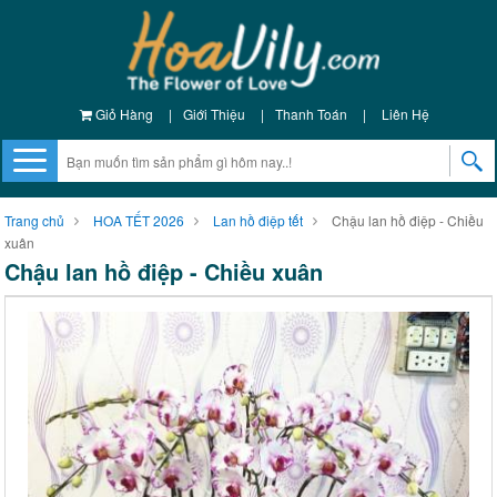
Giỏ Hàng
|
Giới Thiệu
|
Thanh Toán
|
Liên Hệ
Trang chủ
HOA TẾT 2026
Lan hồ điệp tết
Chậu lan hồ điệp - Chiều
xuân
Chậu lan hồ điệp - Chiều xuân