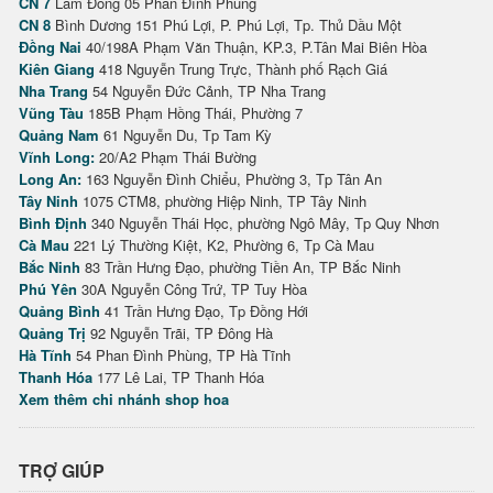
CN 7
Lâm Đồng 05 Phan Đình Phùng
CN 8
Bình Dương 151 Phú Lợi, P. Phú Lợi, Tp. Thủ Dầu Một
Đồng Nai
40/198A Phạm Văn Thuận, KP.3, P.Tân Mai Biên Hòa
Kiên Giang
418 Nguyễn Trung Trực, Thành phố Rạch Giá
Nha Trang
54 Nguyễn Đức Cảnh, TP Nha Trang
Vũng Tàu
185B Phạm Hồng Thái, Phường 7
Quảng Nam
61 Nguyễn Du, Tp Tam Kỳ
Vĩnh Long:
20/A2 Phạm Thái Bường
Long An:
163 Nguyễn Đình Chiểu, Phường 3, Tp Tân An
Tây Ninh
1075 CTM8, phường Hiệp Ninh, TP Tây Ninh
Bình Định
340 Nguyễn Thái Học, phường Ngô Mây, Tp Quy Nhơn
Cà Mau
221 Lý Thường Kiệt, K2, Phường 6, Tp Cà Mau
Bắc Ninh
83 Trần Hưng Đạo, phường Tiền An, TP Bắc Ninh
Phú Yên
30A Nguyễn Công Trứ, TP Tuy Hòa
Quảng Bình
41 Trần Hưng Đạo, Tp Đồng Hới
Quảng Trị
92 Nguyễn Trãi, TP Đông Hà
Hà Tĩnh
54 Phan Đình Phùng, TP Hà Tĩnh
Thanh Hóa
177 Lê Lai, TP Thanh Hóa
Xem thêm chi nhánh shop hoa
TRỢ GIÚP