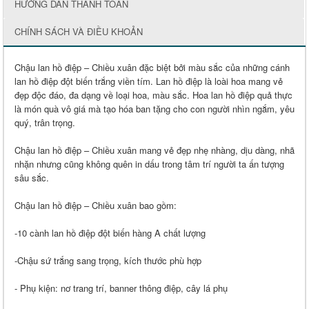
HƯỚNG DẪN THANH TOÁN
CHÍNH SÁCH VÀ ĐIỀU KHOẢN
Chậu lan hồ điệp – Chiều xuân đặc biệt bởi màu sắc của những cánh
lan hồ điệp đột biến trắng viền tím. Lan hồ điệp là loài hoa mang vẻ
đẹp độc đáo, đa dạng về loại hoa, màu sắc. Hoa lan hồ điệp quả thực
là món quà vô giá mà tạo hóa ban tặng cho con người nhìn ngắm, yêu
quý, trân trọng.
Chậu lan hồ điệp – Chiều xuân mang vẻ đẹp nhẹ nhàng, dịu dàng, nhã
nhặn nhưng cũng không quên in dấu trong tâm trí người ta ấn tượng
sâu sắc.
Chậu lan hồ điệp – Chiều xuân bao gồm:
-10 cành lan hồ điệp đột biến hàng A chất lượng
-Chậu sứ trắng sang trọng, kích thước phù hợp
- Phụ kiện: nơ trang trí, banner thông điệp, cây lá phụ