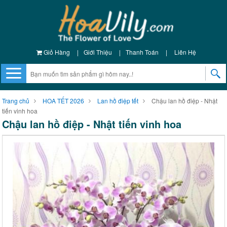
Giỏ Hàng
|
Giới Thiệu
|
Thanh Toán
|
Liên Hệ
Trang chủ
HOA TẾT 2026
Lan hồ điệp tết
Chậu lan hồ điệp - Nhật
tiến vinh hoa
Chậu lan hồ điệp - Nhật tiến vinh hoa