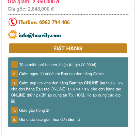
Giá giảm: 2,450,000 đ
Giá gốc: 2,848,000 đ
Hotline:
0962 794 486
info@hoavily.com
ĐẶT HÀNG
1.
Tặng miễn phí banner, thiệp (trị giá 20.000đ)
2.
Giảm ngay 20.000đ khi Bạn tạo đơn hàng Online
3.
Giảm tiếp 3% cho đơn hàng Bạn tạo ONLINE lần thứ 2, 5%
cho đơn hàng Bạn tạo ONLINE lần 6 và 10% cho đơn hàng tạo
ONLINE thứ 12 (Chỉ áp dụng tại Tp. HCM, Ko áp dụng các dịp
lễ)
4.
Giao gấp trong 2h
5.
Giá chưa bao gồm hoá đơn điện tử