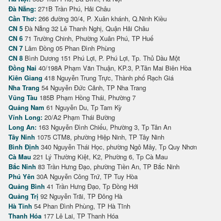
Đà Nẵng:
271B Trần Phú, Hải Châu
Cần Thơ:
266 đường 30/4, P. Xuân khánh, Q.Ninh Kiều
CN 5
Đà Nẵng 32 Lê Thanh Nghị, Quận Hải Châu
CN 6
71 Trường Chinh, Phường Xuân Phú, TP Huế
CN 7
Lâm Đồng 05 Phan Đình Phùng
CN 8
Bình Dương 151 Phú Lợi, P. Phú Lợi, Tp. Thủ Dầu Một
Đồng Nai
40/198A Phạm Văn Thuận, KP.3, P.Tân Mai Biên Hòa
Kiên Giang
418 Nguyễn Trung Trực, Thành phố Rạch Giá
Nha Trang
54 Nguyễn Đức Cảnh, TP Nha Trang
Vũng Tàu
185B Phạm Hồng Thái, Phường 7
Quảng Nam
61 Nguyễn Du, Tp Tam Kỳ
Vĩnh Long:
20/A2 Phạm Thái Bường
Long An:
163 Nguyễn Đình Chiểu, Phường 3, Tp Tân An
Tây Ninh
1075 CTM8, phường Hiệp Ninh, TP Tây Ninh
Bình Định
340 Nguyễn Thái Học, phường Ngô Mây, Tp Quy Nhơn
Cà Mau
221 Lý Thường Kiệt, K2, Phường 6, Tp Cà Mau
Bắc Ninh
83 Trần Hưng Đạo, phường Tiền An, TP Bắc Ninh
Phú Yên
30A Nguyễn Công Trứ, TP Tuy Hòa
Quảng Bình
41 Trần Hưng Đạo, Tp Đồng Hới
Quảng Trị
92 Nguyễn Trãi, TP Đông Hà
Hà Tĩnh
54 Phan Đình Phùng, TP Hà Tĩnh
Thanh Hóa
177 Lê Lai, TP Thanh Hóa