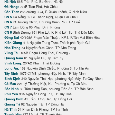
Hà Nội:
56B Trần Phú, Ba Đình, Hà Nội
Đà Nẵng:
271B Trần Phú, Hải Châu
Cần Thơ:
266 đường 30/4, P. Xuân khánh, Q.Ninh Kiều
CN 5
Đà Nẵng 32 Lê Thanh Nghị, Quận Hải Châu
CN 6
71 Trường Chinh, Phường Xuân Phú, TP Huế
CN 7
Lâm Đồng 05 Phan Đình Phùng
CN 8
Bình Dương 151 Phú Lợi, P. Phú Lợi, Tp. Thủ Dầu Một
Đồng Nai
40/198A Phạm Văn Thuận, KP.3, P.Tân Mai Biên Hòa
Kiên Giang
418 Nguyễn Trung Trực, Thành phố Rạch Giá
Nha Trang
54 Nguyễn Đức Cảnh, TP Nha Trang
Vũng Tàu
185B Phạm Hồng Thái, Phường 7
Quảng Nam
61 Nguyễn Du, Tp Tam Kỳ
Vĩnh Long:
20/A2 Phạm Thái Bường
Long An:
163 Nguyễn Đình Chiểu, Phường 3, Tp Tân An
Tây Ninh
1075 CTM8, phường Hiệp Ninh, TP Tây Ninh
Bình Định
340 Nguyễn Thái Học, phường Ngô Mây, Tp Quy Nhơn
Cà Mau
221 Lý Thường Kiệt, K2, Phường 6, Tp Cà Mau
Bắc Ninh
83 Trần Hưng Đạo, phường Tiền An, TP Bắc Ninh
Phú Yên
30A Nguyễn Công Trứ, TP Tuy Hòa
Quảng Bình
41 Trần Hưng Đạo, Tp Đồng Hới
Quảng Trị
92 Nguyễn Trãi, TP Đông Hà
Hà Tĩnh
54 Phan Đình Phùng, TP Hà Tĩnh
Thanh Hóa
177 Lê Lai, TP Thanh Hóa