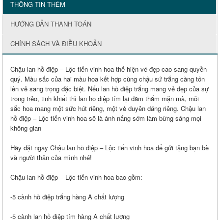
THÔNG TIN THÊM
HƯỚNG DẪN THANH TOÁN
CHÍNH SÁCH VÀ ĐIỀU KHOẢN
Chậu lan hồ điệp – Lộc tiến vinh hoa thể hiện vẻ đẹp cao sang quyền
quý. Màu sắc của hai màu hoa kết hợp cùng chậu sứ trắng càng tôn
lên vẻ sang trọng đặc biệt. Nếu lan hồ điệp trắng mang vẻ đẹp của sự
trong trẻo, tinh khiết thì lan hồ điệp tím lại đằm thắm mặn mà, mỗi
sắc hoa mang một sức hút riêng, một vẻ duyên dáng riêng. Chậu lan
hồ điệp – Lộc tiến vinh hoa sẽ là ánh nắng sớm làm bừng sáng mọi
không gian
Hãy đặt ngay Chậu lan hồ điệp – Lộc tiến vinh hoa để gửi tặng bạn bè
và người thân của mình nhé!
Chậu lan hồ điệp – Lộc tiến vinh hoa bao gồm:
-5 cành hồ điệp trắng hàng A chất lượng
-5 cành lan hồ điệp tím hàng A chất lượng