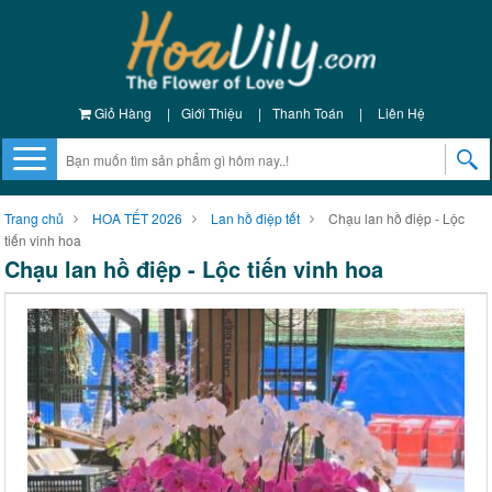
Giỏ Hàng
|
Giới Thiệu
|
Thanh Toán
|
Liên Hệ
Trang chủ
HOA TẾT 2026
Lan hồ điệp tết
Chạu lan hồ điệp - Lộc
tiến vinh hoa
Chạu lan hồ điệp - Lộc tiến vinh hoa