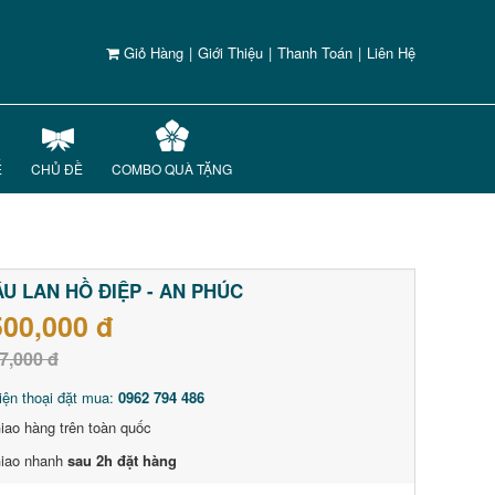
Giỏ Hàng
|
Giới Thiệu
|
Thanh Toán
|
Liên Hệ
Ế
CHỦ ĐỀ
COMBO QUÀ TẶNG
U LAN HỒ ĐIỆP - AN PHÚC
500,000 đ
7,000 đ
iện thoại đặt mua:
0962 794 486
iao hàng trên toàn quốc
iao nhanh
sau 2h đặt hàng