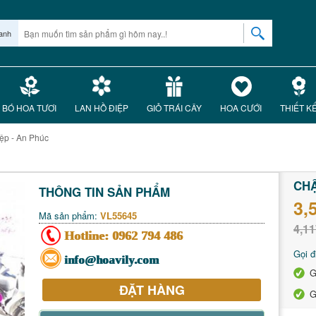
anh
BÓ HOA TƯƠI
LAN HỒ ĐIỆP
GIỎ TRÁI CÂY
HOA CƯỚI
THIẾT K
ệp - An Phúc
CHẬ
THÔNG TIN SẢN PHẨM
3,
Mã sản phẩm:
VL55645
4,11
Hotline:
0962 794 486
Gọi đ
info@hoavily.com
G
ĐẶT HÀNG
G