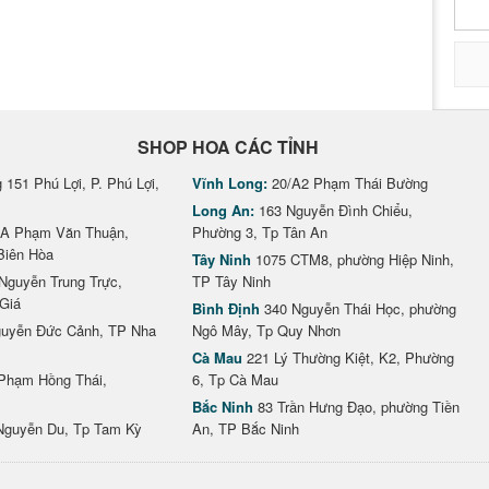
SHOP HOA CÁC TỈNH
151 Phú Lợi, P. Phú Lợi,
Vĩnh Long:
20/A2 Phạm Thái Bường
Long An:
163 Nguyễn Đình Chiểu,
A Phạm Văn Thuận,
Phường 3, Tp Tân An
Biên Hòa
Tây Ninh
1075 CTM8, phường Hiệp Ninh,
Nguyễn Trung Trực,
TP Tây Ninh
Giá
Bình Định
340 Nguyễn Thái Học, phường
uyễn Đức Cảnh, TP Nha
Ngô Mây, Tp Quy Nhơn
Cà Mau
221 Lý Thường Kiệt, K2, Phường
Phạm Hồng Thái,
6, Tp Cà Mau
Bắc Ninh
83 Trần Hưng Đạo, phường Tiền
Nguyễn Du, Tp Tam Kỳ
An, TP Bắc Ninh