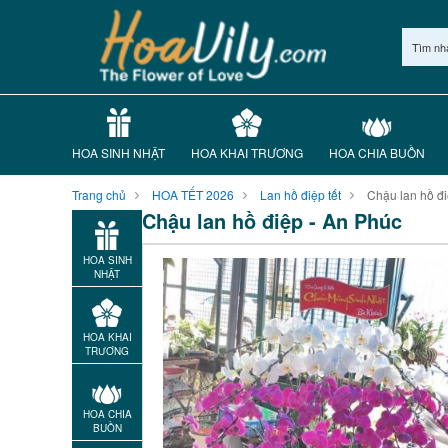
Tìm nh
HOA SINH NHẬT
HOA KHAI TRƯƠNG
HOA CHIA BUỒN
Trang chủ
HOA TẾT 2026
Lan hồ điệp tết
Chậu lan hồ đi
Chậu lan hồ điệp - An Phúc
HOA SINH
NHẬT
HOA KHAI
TRƯƠNG
HOA CHIA
BUỒN