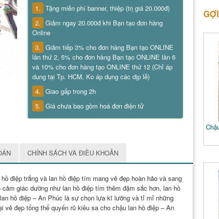
1.
Tặng miễn phí banner, thiệp (trị giá 20.000đ)
GỢI
2.
Giảm ngay 20.000đ khi Bạn tạo đơn hàng
Online
3.
Giảm tiếp 3% cho đơn hàng Bạn tạo ONLINE
lần thứ 2, 5% cho đơn hàng Bạn tạo ONLINE lần 6
và 10% cho đơn hàng tạo ONLINE thứ 12 (Chỉ áp
dụng tại Tp. HCM, Ko áp dụng các dịp lễ)
4.
Giao gấp trong 2h
5.
Giá chưa bao gồm hoá đơn điện tử
Chậu
OÁN
CHÍNH SÁCH VÀ ĐIỀU KHOẢN
 hồ điệp trắng và lan hồ điệp tím mang vẻ đẹp hoàn hảo và sang
ó cảm giác dường như lan hồ điệp tím thêm đậm sắc hơn, lan hồ
lan hồ điệp – An Phúc là sự chọn lựa kĩ lưỡng và tỉ mỉ những
ại vẻ đẹp tổng thể quyến rũ kiêu sa cho chậu lan hồ điệp – An