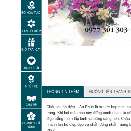
BÓ HOA TƯƠI
LAN HỒ ĐIỆP
GIỎ TRÁI CÂY
HOA CƯỚI
THIẾT KẾ
THÔNG TIN THÊM
HƯỚNG DẪN THANH T
CHỦ ĐỀ
Chậu lan hồ điệp – An Phúc là sự kết hợp của lan
trọng. Khi hai màu hoa này đứng cạnh nhau, ta c
điệp trắng thêm lấp lánh và bừng sáng hơn. Chậu 
COMBO QUÀ
nhành lan hồ điệp đẹp và chất lượng nhất, mang l
TẶNG
Phúc .