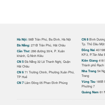
Hà Nội:
56B Trần Phú, Ba Đình, Hà Nội
CN 8
Bình Dương 
Tp. Thủ Dầu Một
Đà Nẵng:
271B Trần Phú, Hải Châu
Đồng Nai
40/198
Cần Thơ:
266 đường 30/4, P. Xuân
KP.3, P.Tân Mai 
khánh, Q.Ninh Kiều
Kiên Giang
418 
CN 5
Đà Nẵng 32 Lê Thanh Nghị, Quận
Thành phố Rạch 
Hải Châu
Nha Trang
54 Ng
CN 6
71 Trường Chinh, Phường Xuân Phú,
Trang
TP Huế
Vũng Tàu
185B 
CN 7
Lâm Đồng 05 Phan Đình Phùng
Phường 7
Quảng Nam
61 