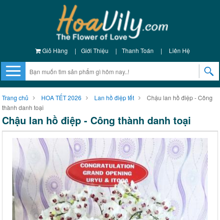
Giỏ Hàng
|
Giới Thiệu
|
Thanh Toán
|
Liên Hệ
Trang chủ
HOA TẾT 2026
Lan hồ điệp tết
Chậu lan hồ điệp - Công
thành danh toại
Chậu lan hồ điệp - Công thành danh toại