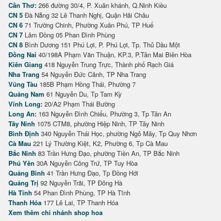
Cần Thơ:
266 đường 30/4, P. Xuân khánh, Q.Ninh Kiều
CN 5
Đà Nẵng 32 Lê Thanh Nghị, Quận Hải Châu
CN 6
71 Trường Chinh, Phường Xuân Phú, TP Huế
CN 7
Lâm Đồng 05 Phan Đình Phùng
CN 8
Bình Dương 151 Phú Lợi, P. Phú Lợi, Tp. Thủ Dầu Một
Đồng Nai
40/198A Phạm Văn Thuận, KP.3, P.Tân Mai Biên Hòa
Kiên Giang
418 Nguyễn Trung Trực, Thành phố Rạch Giá
Nha Trang
54 Nguyễn Đức Cảnh, TP Nha Trang
Vũng Tàu
185B Phạm Hồng Thái, Phường 7
Quảng Nam
61 Nguyễn Du, Tp Tam Kỳ
Vĩnh Long:
20/A2 Phạm Thái Bường
Long An:
163 Nguyễn Đình Chiểu, Phường 3, Tp Tân An
Tây Ninh
1075 CTM8, phường Hiệp Ninh, TP Tây Ninh
Bình Định
340 Nguyễn Thái Học, phường Ngô Mây, Tp Quy Nhơn
Cà Mau
221 Lý Thường Kiệt, K2, Phường 6, Tp Cà Mau
Bắc Ninh
83 Trần Hưng Đạo, phường Tiền An, TP Bắc Ninh
Phú Yên
30A Nguyễn Công Trứ, TP Tuy Hòa
Quảng Bình
41 Trần Hưng Đạo, Tp Đồng Hới
Quảng Trị
92 Nguyễn Trãi, TP Đông Hà
Hà Tĩnh
54 Phan Đình Phùng, TP Hà Tĩnh
Thanh Hóa
177 Lê Lai, TP Thanh Hóa
Xem thêm chi nhánh shop hoa