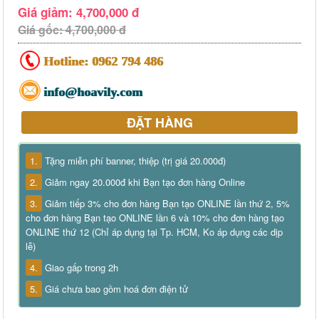
Giá giảm: 4,700,000 đ
Giá gốc: 4,700,000 đ
Hotline:
0962 794 486
info@hoavily.com
ĐẶT HÀNG
1.
Tặng miễn phí banner, thiệp (trị giá 20.000đ)
2.
Giảm ngay 20.000đ khi Bạn tạo đơn hàng Online
3.
Giảm tiếp 3% cho đơn hàng Bạn tạo ONLINE lần thứ 2, 5%
cho đơn hàng Bạn tạo ONLINE lần 6 và 10% cho đơn hàng tạo
ONLINE thứ 12 (Chỉ áp dụng tại Tp. HCM, Ko áp dụng các dịp
lễ)
4.
Giao gấp trong 2h
5.
Giá chưa bao gồm hoá đơn điện tử