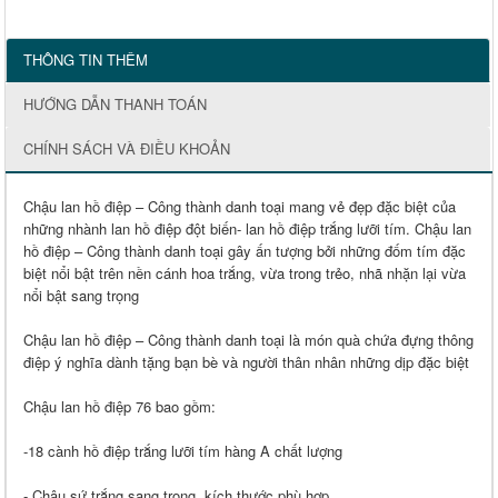
THÔNG TIN THÊM
HƯỚNG DẪN THANH TOÁN
CHÍNH SÁCH VÀ ĐIỀU KHOẢN
Chậu lan hồ điệp – Công thành danh toại mang vẻ đẹp đặc biệt của
những nhành lan hồ điệp đột biến- lan hồ điệp trắng lưỡi tím. Chậu lan
hồ điệp – Công thành danh toại gây ấn tượng bởi những đốm tím đặc
biệt nổi bật trên nền cánh hoa trắng, vừa trong trẻo, nhã nhặn lại vừa
nổi bật sang trọng
Chậu lan hồ điệp – Công thành danh toại là món quà chứa đựng thông
điệp ý nghĩa dành tặng bạn bè và người thân nhân những dịp đặc biệt
Chậu lan hồ điệp 76 bao gồm:
-18 cành hồ điệp trắng lưỡi tím hàng A chất lượng
- Chậu sứ trắng sang trọng, kích thước phù hợp