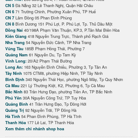
CN 5
Đà Nẵng 32 Lê Thanh Nghị, Quận Hải Châu
CN 6
71 Trường Chinh, Phường Xuân Phú, TP Huế
CN 7
Lâm Đồng 05 Phan Đình Phùng
CN 8
Bình Dương 151 Phú Lợi, P. Phú Lợi, Tp. Thủ Dầu Một
Đồng Nai
40/198A Phạm Văn Thuận, KP.3, P.Tân Mai Biên Hòa
Kiên Giang
418 Nguyễn Trung Trực, Thành phố Rạch Giá
Nha Trang
54 Nguyễn Đức Cảnh, TP Nha Trang
Vũng Tàu
185B Phạm Hồng Thái, Phường 7
Quảng Nam
61 Nguyễn Du, Tp Tam Kỳ
Vĩnh Long:
20/A2 Phạm Thái Bường
Long An:
163 Nguyễn Đình Chiểu, Phường 3, Tp Tân An
Tây Ninh
1075 CTM8, phường Hiệp Ninh, TP Tây Ninh
Bình Định
340 Nguyễn Thái Học, phường Ngô Mây, Tp Quy Nhơn
Cà Mau
221 Lý Thường Kiệt, K2, Phường 6, Tp Cà Mau
Bắc Ninh
83 Trần Hưng Đạo, phường Tiền An, TP Bắc Ninh
Phú Yên
30A Nguyễn Công Trứ, TP Tuy Hòa
Quảng Bình
41 Trần Hưng Đạo, Tp Đồng Hới
Quảng Trị
92 Nguyễn Trãi, TP Đông Hà
Hà Tĩnh
54 Phan Đình Phùng, TP Hà Tĩnh
Thanh Hóa
177 Lê Lai, TP Thanh Hóa
Xem thêm chi nhánh shop hoa