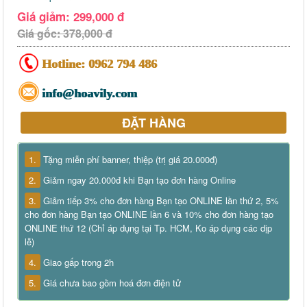
Giá giảm: 299,000 đ
Giá gốc: 378,000 đ
Hotline:
0962 794 486
info@hoavily.com
ĐẶT HÀNG
1.
Tặng miễn phí banner, thiệp (trị giá 20.000đ)
2.
Giảm ngay 20.000đ khi Bạn tạo đơn hàng Online
3.
Giảm tiếp 3% cho đơn hàng Bạn tạo ONLINE lần thứ 2, 5%
cho đơn hàng Bạn tạo ONLINE lần 6 và 10% cho đơn hàng tạo
ONLINE thứ 12 (Chỉ áp dụng tại Tp. HCM, Ko áp dụng các dịp
lễ)
4.
Giao gấp trong 2h
5.
Giá chưa bao gồm hoá đơn điện tử