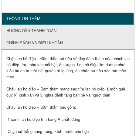
THÔNG TIN THÊM
HƯỚNG DẪN THANH TOÁN
CHÍNH SÁCH VÀ ĐIỀU KHOẢN
Chậu lan hồ điệp – Đằm thắm sở hữu vẻ đẹp đằm thắm của nhành lan
hồ điệp tím, màu sắc nổi bật, ấn tượng. Lan hồ điệp tím dường như
luôn ẩn chứa một nét quyến rũ lạ lùng, ẩn chứa sự sâu sắc mà mộc
mạc.
Chậu lan hồ điệp – Đằm thắm mang sắc tím lan hồ điệp là món quà
cực kì xinh xắn và ý nghĩa dành tặng bạn bè và người thân
Chậu lan hồ điệp – Đằm thắm bao gồm:
-1 cành lan hồ điệp tím hàng A chất lượng
-Chậu sứ trắng sang trọng, kích thước phù hợp