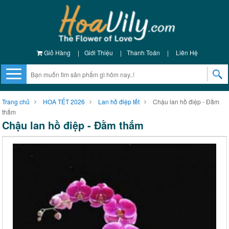
Giỏ Hàng
|
Giới Thiệu
|
Thanh Toán
|
Liên Hệ
Trang chủ
HOA TẾT 2026
Lan hồ điệp tết
Chậu lan hồ điệp - Đằm
thắm
Chậu lan hồ điệp - Đằm thắm