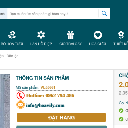
anh
BÓ HOA TƯƠI
LAN HỒ ĐIỆP
GIỎ TRÁI CÂY
HOA CƯỚI
THIẾT K
ệp - Đắc lộc
CHẬ
THÔNG TIN SẢN PHẨM
2,
Mã sản phẩm:
VL55661
2,35
Hotline:
0962 794 486
Gọi đ
info@hoavily.com
G
ĐẶT HÀNG
G