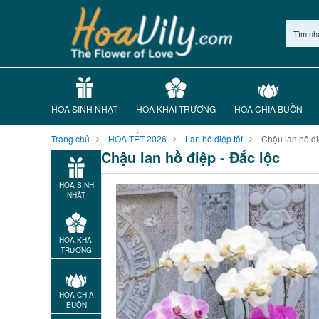
Tìm nh
HOA SINH NHẬT
HOA KHAI TRƯƠNG
HOA CHIA BUỒN
Trang chủ
HOA TẾT 2026
Lan hồ điệp tết
Chậu lan hồ đi
Chậu lan hồ điệp - Đắc lộc
HOA SINH
NHẬT
HOA KHAI
TRƯƠNG
HOA CHIA
BUỒN