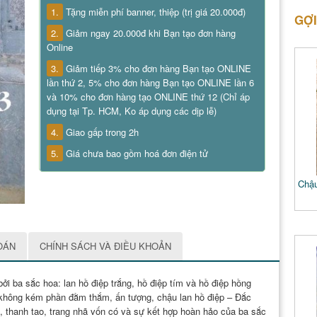
1.
Tặng miễn phí banner, thiệp (trị giá 20.000đ)
GỢI
2.
Giảm ngay 20.000đ khi Bạn tạo đơn hàng
Online
3.
Giảm tiếp 3% cho đơn hàng Bạn tạo ONLINE
lần thứ 2, 5% cho đơn hàng Bạn tạo ONLINE lần 6
và 10% cho đơn hàng tạo ONLINE thứ 12 (Chỉ áp
dụng tại Tp. HCM, Ko áp dụng các dịp lễ)
4.
Giao gấp trong 2h
5.
Giá chưa bao gồm hoá đơn điện tử
Chậu
OÁN
CHÍNH SÁCH VÀ ĐIỀU KHOẢN
bởi ba sắc hoa: lan hồ điệp trắng, hồ điệp tím và hồ điệp hồng
 không kém phần đằm thắm, ấn tượng, chậu lan hồ điệp – Đắc
g, thanh tao, trang nhã vốn có và sự kết hợp hoàn hảo của ba sắc