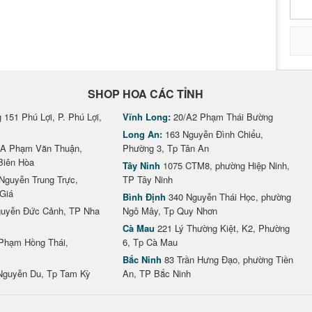
SHOP HOA CÁC TỈNH
151 Phú Lợi, P. Phú Lợi,
Vĩnh Long:
20/A2 Phạm Thái Bường
Long An:
163 Nguyễn Đình Chiểu,
A Phạm Văn Thuận,
Phường 3, Tp Tân An
Biên Hòa
Tây Ninh
1075 CTM8, phường Hiệp Ninh,
Nguyễn Trung Trực,
TP Tây Ninh
Giá
Bình Định
340 Nguyễn Thái Học, phường
uyễn Đức Cảnh, TP Nha
Ngô Mây, Tp Quy Nhơn
Cà Mau
221 Lý Thường Kiệt, K2, Phường
Phạm Hồng Thái,
6, Tp Cà Mau
Bắc Ninh
83 Trần Hưng Đạo, phường Tiền
Nguyễn Du, Tp Tam Kỳ
An, TP Bắc Ninh