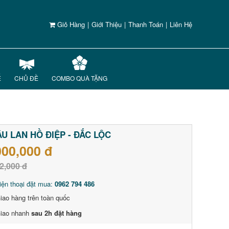
Giỏ Hàng
|
Giới Thiệu
|
Thanh Toán
|
Liên Hệ
Ế
CHỦ ĐỀ
COMBO QUÀ TẶNG
U LAN HỒ ĐIỆP - ĐẮC LỘC
000,000 đ
2,000 đ
iện thoại đặt mua:
0962 794 486
iao hàng trên toàn quốc
iao nhanh
sau 2h đặt hàng