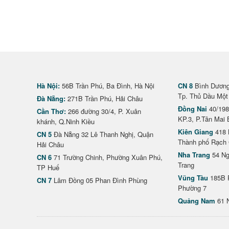
Hà Nội:
56B Trần Phú, Ba Đình, Hà Nội
CN 8
Bình Dương 
Tp. Thủ Dầu Một
Đà Nẵng:
271B Trần Phú, Hải Châu
Đồng Nai
40/198
Cần Thơ:
266 đường 30/4, P. Xuân
KP.3, P.Tân Mai 
khánh, Q.Ninh Kiều
Kiên Giang
418 
CN 5
Đà Nẵng 32 Lê Thanh Nghị, Quận
Thành phố Rạch 
Hải Châu
Nha Trang
54 Ng
CN 6
71 Trường Chinh, Phường Xuân Phú,
Trang
TP Huế
Vũng Tàu
185B 
CN 7
Lâm Đồng 05 Phan Đình Phùng
Phường 7
Quảng Nam
61 