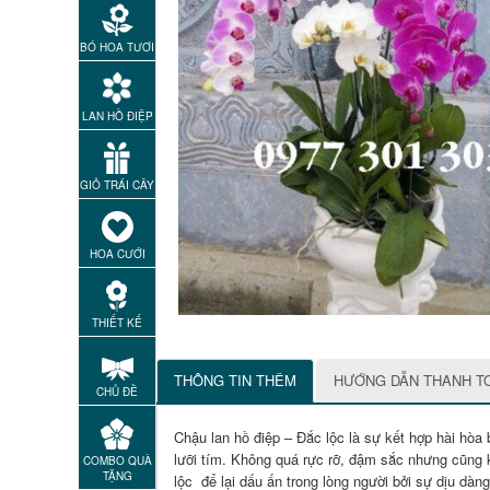
BÓ HOA TƯƠI
LAN HỒ ĐIỆP
GIỎ TRÁI CÂY
HOA CƯỚI
THIẾT KẾ
THÔNG TIN THÊM
HƯỚNG DẪN THANH T
CHỦ ĐỀ
Chậu lan hồ điệp – Đắc lộc là sự kết hợp hài hòa 
lưỡi tím. Không quá rực rỡ, đậm sắc nhưng cũng
COMBO QUÀ
TẶNG
lộc để lại dấu ấn trong lòng người bởi sự dịu dàn