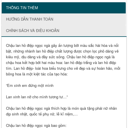
THÔNG TIN THÊM
HƯỚNG DẪN THANH TOÁN
CHÍNH SÁCH VÀ ĐIỀU KHOẢN
Chậu lan hồ điệp ngọc ngà gây ấn tượng bởi màu sắc hài hòa và nổi
bật, những nhành lan hồ điệp chất lượng được chọn lọc phô dáng vẻ
kiều mỹ, dịu dàng và đầy sức sống. Chậu lan hồ điệp ngọc ngà là
chậu hoa kết hợp bởi hai màu hoa: lan hồ điệp trắng và lan hồ điệp
tím. Lan hồ điệp- loài hoa biểu trưng cho vẻ đẹp và sự hoàn hảo, mỗi
bông hoa là một kiệt tác của tạo hóa:
“Em xinh em đứng một mình
Lan xinh lan nở cho mình tương tư…”
Chậu lan hồ điệp ngọc ngà thích hợp là món quà tặng phái nữ nhân
dịp sinh nhật, quốc tế phụ nữ, lễ kỉ niệm,…
Chậu lan hồ điệp ngọc ngà bao gồm: