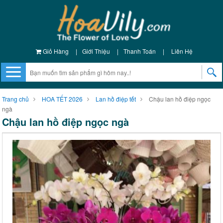
Giỏ Hàng
|
Giới Thiệu
|
Thanh Toán
|
Liên Hệ
Trang chủ
HOA TẾT 2026
Lan hồ điệp tết
Chậu lan hồ điệp ngọc
ngà
Chậu lan hồ điệp ngọc ngà