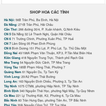
SHOP HOA CÁC TỈNH
Hà Nội:
56B Trần Phú, Ba Đình, Hà Nội
Đà Nẵng:
271B Trần Phú, Hải Châu
Cần Thơ:
266 đường 30/4, P. Xuân khánh, Q.Ninh Kiều
CN 5
Đà Nẵng 32 Lê Thanh Nghị, Quận Hải Châu
CN 6
71 Trường Chinh, Phường Xuân Phú, TP Huế
CN 7
Lâm Đồng 05 Phan Đình Phùng
CN 8
Bình Dương 151 Phú Lợi, P. Phú Lợi, Tp. Thủ Dầu Một
Đồng Nai
40/198A Phạm Văn Thuận, KP.3, P.Tân Mai Biên Hòa
Kiên Giang
418 Nguyễn Trung Trực, Thành phố Rạch Giá
Nha Trang
54 Nguyễn Đức Cảnh, TP Nha Trang
Vũng Tàu
185B Phạm Hồng Thái, Phường 7
Quảng Nam
61 Nguyễn Du, Tp Tam Kỳ
Vĩnh Long:
20/A2 Phạm Thái Bường
Long An:
163 Nguyễn Đình Chiểu, Phường 3, Tp Tân An
Tây Ninh
1075 CTM8, phường Hiệp Ninh, TP Tây Ninh
Bình Định
340 Nguyễn Thái Học, phường Ngô Mây, Tp Quy Nhơn
Cà Mau
221 Lý Thường Kiệt, K2, Phường 6, Tp Cà Mau
Bắc Ninh
83 Trần Hưng Đạo, phường Tiền An, TP Bắc Ninh
Phú Yên
30A Nguyễn Công Trứ, TP Tuy Hòa