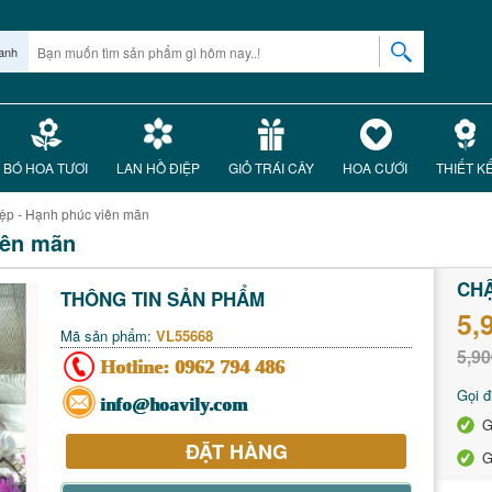
anh
BÓ HOA TƯƠI
LAN HỒ ĐIỆP
GIỎ TRÁI CÂY
HOA CƯỚI
THIẾT K
iệp - Hạnh phúc viên mãn
iên mãn
CHẬ
THÔNG TIN SẢN PHẨM
5,
Mã sản phẩm:
VL55668
5,90
Hotline:
0962 794 486
Gọi đ
info@hoavily.com
G
ĐẶT HÀNG
G