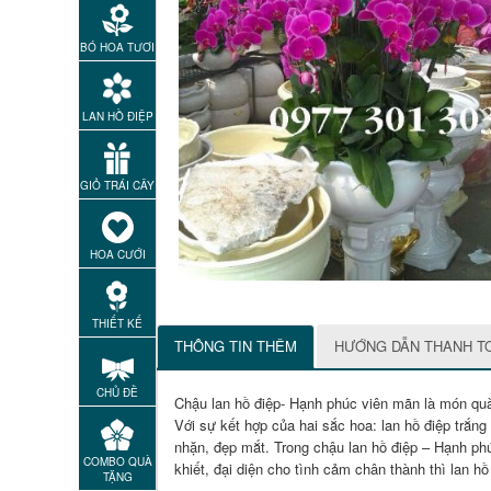
BÓ HOA TƯƠI
LAN HỒ ĐIỆP
GIỎ TRÁI CÂY
HOA CƯỚI
THIẾT KẾ
THÔNG TIN THÊM
HƯỚNG DẪN THANH T
CHỦ ĐỀ
Chậu lan hồ điệp- Hạnh phúc viên mãn là món quà 
Với sự kết hợp của hai sắc hoa: lan hồ điệp trắn
nhặn, đẹp mắt. Trong chậu lan hồ điệp – Hạnh ph
COMBO QUÀ
khiết, đại diện cho tình cảm chân thành thì lan 
TẶNG