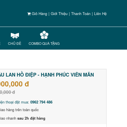
Giỏ Hàng
|
Giới Thiệu
|
Thanh Toán
|
Liên Hệ
Ế
CHỦ ĐỀ
COMBO QUÀ TẶNG
U LAN HỒ ĐIỆP - HẠNH PHÚC VIÊN MÃN
900,000 đ
0,000 đ
iện thoại đặt mua:
0962 794 486
iao hàng trên toàn quốc
iao nhanh
sau 2h đặt hàng