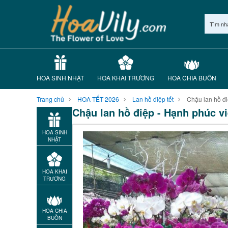
Tìm nh
HOA SINH NHẬT
HOA KHAI TRƯƠNG
HOA CHIA BUỒN
Trang chủ
HOA TẾT 2026
Lan hồ điệp tết
Chậu lan hồ đ
Chậu lan hồ điệp - Hạnh phúc v
HOA SINH
NHẬT
HOA KHAI
TRƯƠNG
HOA CHIA
BUỒN