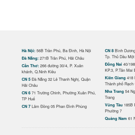
Hà Nội:
56B Trần Phú, Ba Đình, Hà Nội
CN 8
Bình Dương 
Tp. Thủ Dầu Một
Đà Nẵng:
271B Trần Phú, Hải Châu
Đồng Nai
40/198
Cần Thơ:
266 đường 30/4, P. Xuân
KP.3, P.Tân Mai 
khánh, Q.Ninh Kiều
Kiên Giang
418 
CN 5
Đà Nẵng 32 Lê Thanh Nghị, Quận
Thành phố Rạch 
Hải Châu
Nha Trang
54 Ng
CN 6
71 Trường Chinh, Phường Xuân Phú,
Trang
TP Huế
Vũng Tàu
185B 
CN 7
Lâm Đồng 05 Phan Đình Phùng
Phường 7
Quảng Nam
61 