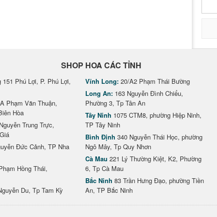
SHOP HOA CÁC TỈNH
151 Phú Lợi, P. Phú Lợi,
Vĩnh Long:
20/A2 Phạm Thái Bường
Long An:
163 Nguyễn Đình Chiểu,
A Phạm Văn Thuận,
Phường 3, Tp Tân An
Biên Hòa
Tây Ninh
1075 CTM8, phường Hiệp Ninh,
Nguyễn Trung Trực,
TP Tây Ninh
Giá
Bình Định
340 Nguyễn Thái Học, phường
uyễn Đức Cảnh, TP Nha
Ngô Mây, Tp Quy Nhơn
Cà Mau
221 Lý Thường Kiệt, K2, Phường
Phạm Hồng Thái,
6, Tp Cà Mau
Bắc Ninh
83 Trần Hưng Đạo, phường Tiền
Nguyễn Du, Tp Tam Kỳ
An, TP Bắc Ninh