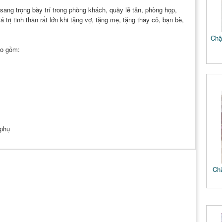
ang trọng bày trí trong phòng khách, quầy lễ tân, phòng họp,
ị tinh thần rất lớn khi tặng vợ, tặng mẹ, tặng thầy cô, bạn bè,
Chậu
ao gồm:
 phụ
Chậ