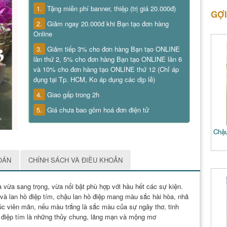
1.
Tặng miễn phí banner, thiệp (trị giá 20.000đ)
GỢI
2.
Giảm ngay 20.000đ khi Bạn tạo đơn hàng
Online
3.
Giảm tiếp 3% cho đơn hàng Bạn tạo ONLINE
lần thứ 2, 5% cho đơn hàng Bạn tạo ONLINE lần 6
và 10% cho đơn hàng tạo ONLINE thứ 12 (Chỉ áp
dụng tại Tp. HCM, Ko áp dụng các dịp lễ)
4.
Giao gấp trong 2h
5.
Giá chưa bao gồm hoá đơn điện tử
Chậu
OÁN
CHÍNH SÁCH VÀ ĐIỀU KHOẢN
vừa sang trọng, vừa nổi bật phù hợp với hầu hết các sự kiện.
g và lan hồ điệp tím, chậu lan hồ điệp mang màu sắc hài hòa, nhã
úc viên mãn, nếu màu trắng là sắc màu của sự ngây thơ, tinh
hồ điệp tím là những thủy chung, lãng mạn và mộng mơ