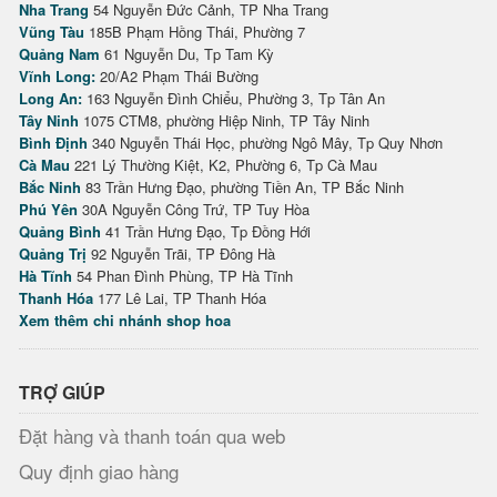
Nha Trang
54 Nguyễn Đức Cảnh, TP Nha Trang
Vũng Tàu
185B Phạm Hồng Thái, Phường 7
Quảng Nam
61 Nguyễn Du, Tp Tam Kỳ
Vĩnh Long:
20/A2 Phạm Thái Bường
Long An:
163 Nguyễn Đình Chiểu, Phường 3, Tp Tân An
Tây Ninh
1075 CTM8, phường Hiệp Ninh, TP Tây Ninh
Bình Định
340 Nguyễn Thái Học, phường Ngô Mây, Tp Quy Nhơn
Cà Mau
221 Lý Thường Kiệt, K2, Phường 6, Tp Cà Mau
Bắc Ninh
83 Trần Hưng Đạo, phường Tiền An, TP Bắc Ninh
Phú Yên
30A Nguyễn Công Trứ, TP Tuy Hòa
Quảng Bình
41 Trần Hưng Đạo, Tp Đồng Hới
Quảng Trị
92 Nguyễn Trãi, TP Đông Hà
Hà Tĩnh
54 Phan Đình Phùng, TP Hà Tĩnh
Thanh Hóa
177 Lê Lai, TP Thanh Hóa
Xem thêm chi nhánh shop hoa
TRỢ GIÚP
Đặt hàng và thanh toán qua web
Quy định giao hàng