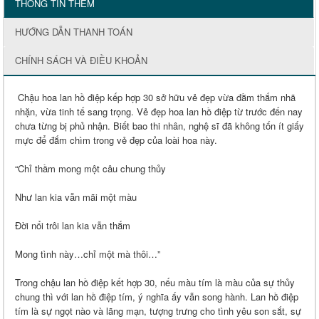
THÔNG TIN THÊM
HƯỚNG DẪN THANH TOÁN
CHÍNH SÁCH VÀ ĐIỀU KHOẢN
Chậu hoa lan hồ điệp kếp hợp 30 sở hữu vẻ đẹp vừa đằm thắm nhã
nhặn, vừa tinh tế sang trọng. Vẻ đẹp hoa lan hồ điệp từ trước đến nay
chưa từng bị phủ nhận. Biết bao thi nhân, nghệ sĩ đã không tốn ít giấy
mực để đắm chìm trong vẻ đẹp của loài hoa này.
“Chỉ thầm mong một câu chung thủy
Như lan kia vẫn mãi một màu
Đời nổi trôi lan kia vẫn thắm
Mong tình này…chỉ một mà thôi…”
Trong chậu lan hồ điệp kết hợp 30, nếu màu tím là màu của sự thủy
chung thì với lan hồ điệp tím, ý nghĩa ấy vẫn song hành. Lan hồ điệp
tím là sự ngọt nào và lãng mạn, tượng trưng cho tình yêu son sắt, sự