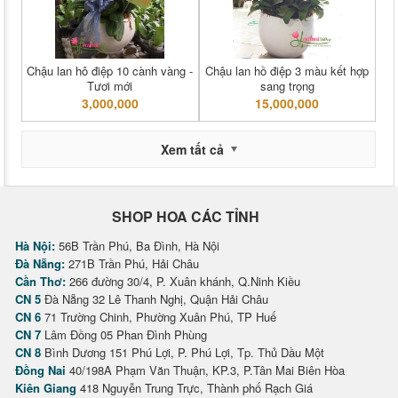
Chậu lan hô điệp 10 cành vàng -
Chậu lan hồ điệp 3 màu kết hợp
Tươi mới
sang trọng
3,000,000
15,000,000
Xem tất cả
SHOP HOA CÁC TỈNH
Hà Nội:
56B Trần Phú, Ba Đình, Hà Nội
Đà Nẵng:
271B Trần Phú, Hải Châu
Cần Thơ:
266 đường 30/4, P. Xuân khánh, Q.Ninh Kiều
CN 5
Đà Nẵng 32 Lê Thanh Nghị, Quận Hải Châu
CN 6
71 Trường Chinh, Phường Xuân Phú, TP Huế
CN 7
Lâm Đồng 05 Phan Đình Phùng
CN 8
Bình Dương 151 Phú Lợi, P. Phú Lợi, Tp. Thủ Dầu Một
Đồng Nai
40/198A Phạm Văn Thuận, KP.3, P.Tân Mai Biên Hòa
Kiên Giang
418 Nguyễn Trung Trực, Thành phố Rạch Giá