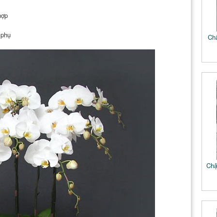
hợp
 phụ
Chậ
Chậ