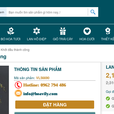
anh
BÓ HOA TƯƠI
LAN HỒ ĐIỆP
GIỎ TRÁI CÂY
HOA CƯỚI
THIẾT K
- Khởi đầu thành công
ông
LAN
THÔNG TIN SẢN PHẨM
2,
Mã sản phẩm:
VL56690
2,31
Hotline:
0962 794 486
Gọi đ
info@hoavily.com
G
ĐẶT HÀNG
G