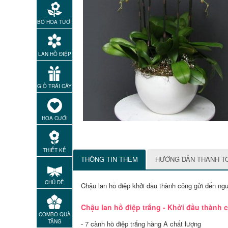
BÓ HOA TƯƠI
LAN HỒ ĐIỆP
GIỎ TRÁI CÂY
HOA CƯỚI
THIẾT KẾ
THÔNG TIN THÊM
HƯỚNG DẪN THANH T
CHỦ ĐỀ
Chậu lan hồ điệp khởi đầu thành công gửi đến ng
Chậu lan hồ điệp trắng - Khởi đầu thành
COMBO QUÀ
TẶNG
- 7 cành hồ điệp trắng hàng A chất lượng