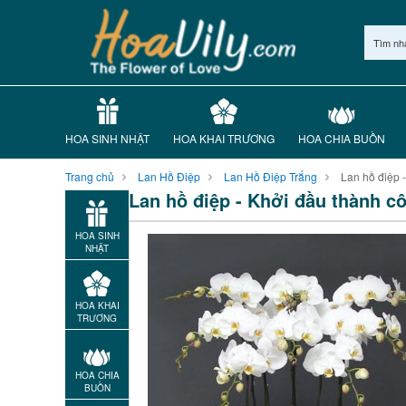
Tìm nh
HOA SINH NHẬT
HOA KHAI TRƯƠNG
HOA CHIA BUỒN
Trang chủ
Lan Hồ Điệp
Lan Hồ Điệp Trắng
Lan hồ điệp 
Lan hồ điệp - Khởi đầu thành c
HOA SINH
NHẬT
HOA KHAI
TRƯƠNG
HOA CHIA
BUỒN