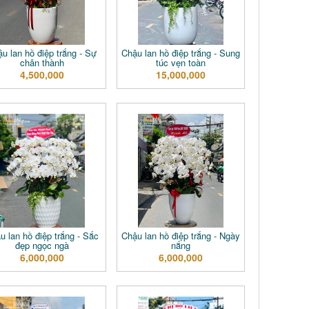
u lan hồ điệp trắng - Sự
Chậu lan hồ điệp trắng - Sung
chân thành
túc vẹn toàn
4,500,000
15,000,000
u lan hồ điệp trắng - Sắc
Chậu lan hồ điệp trắng - Ngày
đẹp ngọc ngà
nắng
6,000,000
6,000,000