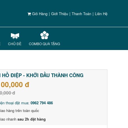
Giỏ Hàng
|
Giới Thiệu
|
Thanh Toán
|
Liên Hệ
Ế
CHỦ ĐỀ
COMBO QUÀ TẶNG
 HỒ ĐIỆP - KHỞI ĐẦU THÀNH CÔNG
100,000 đ
0,000 đ
iện thoại đặt mua:
0962 794 486
iao hàng trên toàn quốc
iao nhanh
sau 2h đặt hàng