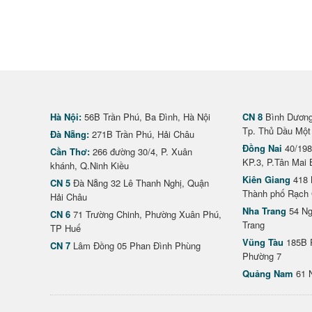
Hà Nội:
56B Trần Phú, Ba Đình, Hà Nội
CN 8
Bình Dương 
Tp. Thủ Dầu Một
Đà Nẵng:
271B Trần Phú, Hải Châu
Đồng Nai
40/198
Cần Thơ:
266 đường 30/4, P. Xuân
KP.3, P.Tân Mai 
khánh, Q.Ninh Kiều
Kiên Giang
418 
CN 5
Đà Nẵng 32 Lê Thanh Nghị, Quận
Thành phố Rạch 
Hải Châu
Nha Trang
54 Ng
CN 6
71 Trường Chinh, Phường Xuân Phú,
Trang
TP Huế
Vũng Tàu
185B 
CN 7
Lâm Đồng 05 Phan Đình Phùng
Phường 7
Quảng Nam
61 