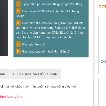
1.
Tặng miễn phí banner, thiệp (trị giá 20.000đ)
GỢI
2.
Giảm ngay 20.000đ khi Bạn tạo đơn hàng
Online
3.
Giảm tiếp 3% cho đơn hàng Bạn tạo ONLINE
lần thứ 2, 5% cho đơn hàng Bạn tạo ONLINE lần 6
và 10% cho đơn hàng tạo ONLINE thứ 12 (Chỉ áp
dụng tại Tp. HCM, Ko áp dụng các dịp lễ)
4.
Giao gấp trong 2h
5.
Giá chưa bao gồm hoá đơn điện tử
Chậ
OÁN
CHÍNH SÁCH VÀ ĐIỀU KHOẢN
ười nhận lời chúc may mắn, suôn sẻ trong công việc mới.
 công bao gồm: