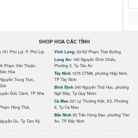
SHOP HOA CÁC TỈNH
151 Phú Lợi, P. Phú Lợi,
Vĩnh Long:
20/A2 Phạm Thái Bường
Long An:
163 Nguyễn Đình Chiểu,
A Phạm Văn Thuận,
Phường 3, Tp Tân An
Biên Hòa
Tây Ninh
1075 CTM8, phường Hiệp Ninh,
Nguyễn Trung Trực,
TP Tây Ninh
Giá
Bình Định
340 Nguyễn Thái Học, phường
uyễn Đức Cảnh, TP Nha
Ngô Mây, Tp Quy Nhơn
Cà Mau
221 Lý Thường Kiệt, K2, Phường
Phạm Hồng Thái,
6, Tp Cà Mau
Bắc Ninh
83 Trần Hưng Đạo, phường Tiền
Nguyễn Du, Tp Tam Kỳ
An, TP Bắc Ninh