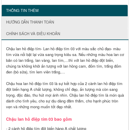
THÔNG TIN THÊM
HƯỚNG DẪN THANH TOÁN
CHÍNH SÁCH VÀ ĐIỀU KHOẢN
Chậu lan hồ điệp tím- Lan hồ điệp tím 03 với màu sắc chủ đạo- màu
tím vừa nổi bật lại vừa sang trọng kiêu sa. Nếu những màu hoa lan cơ
bản có lan trắng, lan vàng, lan tím,…thì với lan hồ điệp đột biến,
chúng ta không khỏi ấn tượng với lan hồng cam, đốm tím, trắng đốm
đen (bò sữa), tím lem viền trắng,…
Chậu hoa lan hồ điệp tím 03 là sự kết hợp của 2 cành lan hồ điệp tím
đột biến hạng A chất lượng, không chỉ đẹp, ấn tượng mà còn sang
trọng, độc đáo, thu hút mọi ánh nhìn. Chậu lan hồ điệp tím là món quà
dành cho tình yêu, cho sự dịu dàng đằm thắm, cho hạnh phúc tròn
vẹn và những mong muốn tốt đẹp nhất.
Chậu lan hồ điệp tím 03 bao gồm
- 2 cành hô điệp tím đột biến hàng A chất lượng