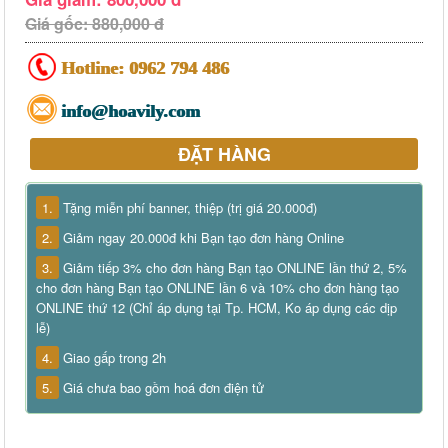
Giá gốc: 880,000 đ
Hotline:
0962 794 486
info@hoavily.com
ĐẶT HÀNG
1.
Tặng miễn phí banner, thiệp (trị giá 20.000đ)
2.
Giảm ngay 20.000đ khi Bạn tạo đơn hàng Online
3.
Giảm tiếp 3% cho đơn hàng Bạn tạo ONLINE lần thứ 2, 5%
cho đơn hàng Bạn tạo ONLINE lần 6 và 10% cho đơn hàng tạo
ONLINE thứ 12 (Chỉ áp dụng tại Tp. HCM, Ko áp dụng các dịp
lễ)
4.
Giao gấp trong 2h
5.
Giá chưa bao gồm hoá đơn điện tử