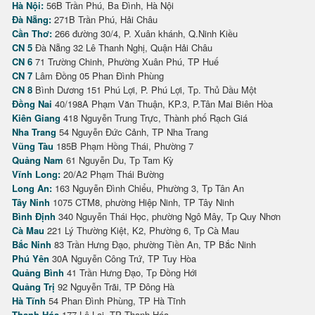
Hà Nội:
56B Trần Phú, Ba Đình, Hà Nội
Đà Nẵng:
271B Trần Phú, Hải Châu
Cần Thơ:
266 đường 30/4, P. Xuân khánh, Q.Ninh Kiều
CN 5
Đà Nẵng 32 Lê Thanh Nghị, Quận Hải Châu
CN 6
71 Trường Chinh, Phường Xuân Phú, TP Huế
CN 7
Lâm Đồng 05 Phan Đình Phùng
CN 8
Bình Dương 151 Phú Lợi, P. Phú Lợi, Tp. Thủ Dầu Một
Đồng Nai
40/198A Phạm Văn Thuận, KP.3, P.Tân Mai Biên Hòa
Kiên Giang
418 Nguyễn Trung Trực, Thành phố Rạch Giá
Nha Trang
54 Nguyễn Đức Cảnh, TP Nha Trang
Vũng Tàu
185B Phạm Hồng Thái, Phường 7
Quảng Nam
61 Nguyễn Du, Tp Tam Kỳ
Vĩnh Long:
20/A2 Phạm Thái Bường
Long An:
163 Nguyễn Đình Chiểu, Phường 3, Tp Tân An
Tây Ninh
1075 CTM8, phường Hiệp Ninh, TP Tây Ninh
Bình Định
340 Nguyễn Thái Học, phường Ngô Mây, Tp Quy Nhơn
Cà Mau
221 Lý Thường Kiệt, K2, Phường 6, Tp Cà Mau
Bắc Ninh
83 Trần Hưng Đạo, phường Tiền An, TP Bắc Ninh
Phú Yên
30A Nguyễn Công Trứ, TP Tuy Hòa
Quảng Bình
41 Trần Hưng Đạo, Tp Đồng Hới
Quảng Trị
92 Nguyễn Trãi, TP Đông Hà
Hà Tĩnh
54 Phan Đình Phùng, TP Hà Tĩnh
Thanh Hóa
177 Lê Lai, TP Thanh Hóa