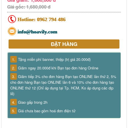
Giá gốc: 1,680,000 đ
Hotline:
0962 794 486
info@hoavily.com
ĐẶT HÀNG
1.
Tặng miễn phí banner, thiệp (trị giá 20.000đ)
2.
Giảm ngay 20.000đ khi Bạn tạo đơn hàng Online
3.
Giảm tiếp 3% cho đơn hàng Bạn tạo ONLINE lần thứ 2, 5%
cho đơn hàng Bạn tạo ONLINE lần 6 và 10% cho đơn hàng tạo
ONLINE thứ 12 (Chỉ áp dụng tại Tp. HCM, Ko áp dụng các dịp
lễ)
4.
Giao gấp trong 2h
5.
Giá chưa bao gồm hoá đơn điện tử