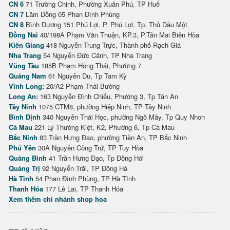
CN 6
71 Trường Chinh, Phường Xuân Phú, TP Huế
CN 7
Lâm Đồng 05 Phan Đình Phùng
CN 8
Bình Dương 151 Phú Lợi, P. Phú Lợi, Tp. Thủ Dầu Một
Đồng Nai
40/198A Phạm Văn Thuận, KP.3, P.Tân Mai Biên Hòa
Kiên Giang
418 Nguyễn Trung Trực, Thành phố Rạch Giá
Nha Trang
54 Nguyễn Đức Cảnh, TP Nha Trang
Vũng Tàu
185B Phạm Hồng Thái, Phường 7
Quảng Nam
61 Nguyễn Du, Tp Tam Kỳ
Vĩnh Long:
20/A2 Phạm Thái Bường
Long An:
163 Nguyễn Đình Chiểu, Phường 3, Tp Tân An
Tây Ninh
1075 CTM8, phường Hiệp Ninh, TP Tây Ninh
Bình Định
340 Nguyễn Thái Học, phường Ngô Mây, Tp Quy Nhơn
Cà Mau
221 Lý Thường Kiệt, K2, Phường 6, Tp Cà Mau
Bắc Ninh
83 Trần Hưng Đạo, phường Tiền An, TP Bắc Ninh
Phú Yên
30A Nguyễn Công Trứ, TP Tuy Hòa
Quảng Bình
41 Trần Hưng Đạo, Tp Đồng Hới
Quảng Trị
92 Nguyễn Trãi, TP Đông Hà
Hà Tĩnh
54 Phan Đình Phùng, TP Hà Tĩnh
Thanh Hóa
177 Lê Lai, TP Thanh Hóa
Xem thêm chi nhánh shop hoa