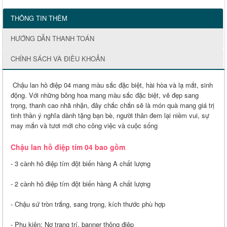
THÔNG TIN THÊM
HƯỚNG DẪN THANH TOÁN
CHÍNH SÁCH VÀ ĐIỀU KHOẢN
Chậu lan hồ điệp 04 mang màu sắc đặc biệt, hài hòa và lạ mắt, sinh
động. Với những bông hoa mang màu sắc đặc biệt, vẻ đẹp sang
trọng, thanh cao nhã nhặn, đây chắc chắn sẽ là món quà mang giá trị
tinh thần ý nghĩa dành tặng bạn bè, người thân đem lại niềm vui, sự
may mắn và tươi mới cho công việc và cuộc sống
Chậu lan hồ điệp tím 04 bao gồm
- 3 cành hô điệp tím đột biến hàng A chất lượng
- 2 cành hô điệp tím đột biến hàng A chất lượng
- Chậu sứ tròn trắng, sang trọng, kích thước phù hợp
- Phụ kiện: Nơ trang trí, banner thông điệp