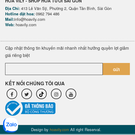
HOA VILY - SHOP HOA TƯƠI SÀI GÒN
Địa Chỉ:
413 Lê Văn Sỹ, Phường 2, Quận Tân Bình, Sài Gòn
Hotline đặt hoa:
0962 794 486
Mail:
info@hoavily.com
Web:
hoavily.com
Cập nhật thông tin khuyến mãi nhanh nhất hưởng quyền lợi giảm
giá riêng biệt
GỬI
KẾT NỐI CHÚNG TÔI QUA
Design by
All right Reserval.
hoavily.com