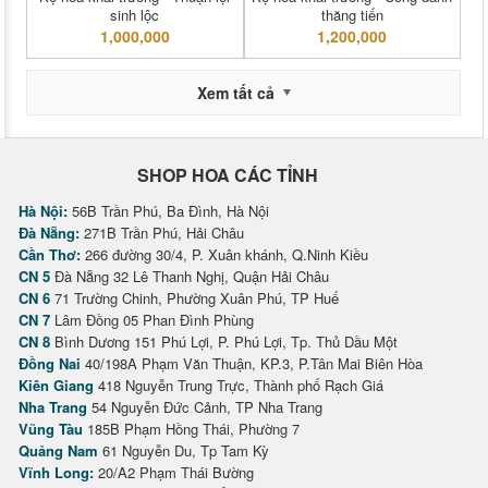
sinh lộc
thăng tiến
1,000,000
1,200,000
Xem tất cả
SHOP HOA CÁC TỈNH
Hà Nội:
56B Trần Phú, Ba Đình, Hà Nội
Đà Nẵng:
271B Trần Phú, Hải Châu
Cần Thơ:
266 đường 30/4, P. Xuân khánh, Q.Ninh Kiều
CN 5
Đà Nẵng 32 Lê Thanh Nghị, Quận Hải Châu
CN 6
71 Trường Chinh, Phường Xuân Phú, TP Huế
CN 7
Lâm Đồng 05 Phan Đình Phùng
CN 8
Bình Dương 151 Phú Lợi, P. Phú Lợi, Tp. Thủ Dầu Một
Đồng Nai
40/198A Phạm Văn Thuận, KP.3, P.Tân Mai Biên Hòa
Kiên Giang
418 Nguyễn Trung Trực, Thành phố Rạch Giá
Nha Trang
54 Nguyễn Đức Cảnh, TP Nha Trang
Vũng Tàu
185B Phạm Hồng Thái, Phường 7
Quảng Nam
61 Nguyễn Du, Tp Tam Kỳ
Vĩnh Long:
20/A2 Phạm Thái Bường