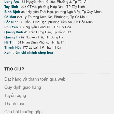
Long An:
163 Nguyễn Đình Chiểu, Phường 3, Tp Tân An
Tây Ninh
1075 CTM8, phường Hiệp Ninh, TP Tây Ninh
Bình Định
340 Nguyễn Thái Học, phường Ngô Mây, Tp Quy Nhơn
Cà Mau
221 Lý Thường Kiệt, K2, Phường 6, Tp Cà Mau
Bắc Ninh
83 Trần Hưng Đạo, phường Tiền An, TP Bắc Ninh
Phú Yên
30A Nguyễn Công Trứ, TP Tuy Hòa
Quảng Bình
41 Trần Hưng Đạo, Tp Đồng Hới
Quảng Trị
92 Nguyễn Trãi, TP Đông Hà
Hà Tĩnh
54 Phan Đình Phùng, TP Hà Tĩnh
Thanh Hóa
177 Lê Lai, TP Thanh Hóa
Xem thêm chi nhánh shop hoa
TRỢ GIÚP
Đặt hàng và thanh toán qua web
Quy định giao hàng
Tuyển dụng
Thanh toán
Câu hỏi thường gặp