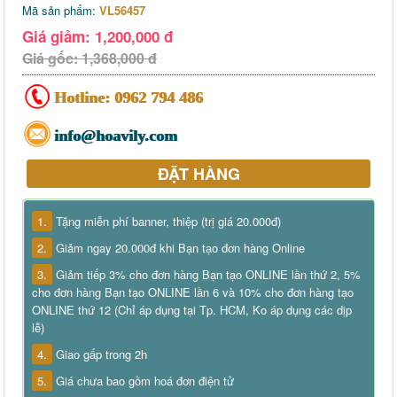
Mã sản phẩm:
VL56457
Giá giảm: 1,200,000 đ
Giá gốc: 1,368,000 đ
Hotline:
0962 794 486
info@hoavily.com
ĐẶT HÀNG
1.
Tặng miễn phí banner, thiệp (trị giá 20.000đ)
2.
Giảm ngay 20.000đ khi Bạn tạo đơn hàng Online
3.
Giảm tiếp 3% cho đơn hàng Bạn tạo ONLINE lần thứ 2, 5%
cho đơn hàng Bạn tạo ONLINE lần 6 và 10% cho đơn hàng tạo
ONLINE thứ 12 (Chỉ áp dụng tại Tp. HCM, Ko áp dụng các dịp
lễ)
4.
Giao gấp trong 2h
5.
Giá chưa bao gồm hoá đơn điện tử