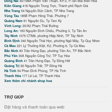
Đồng Nai
40/198A Phạm Văn Thuận, KP.3, P.Tân Mai Biên Hòa
Kiên Giang
418 Nguyễn Trung Trực, Thành phố Rạch Giá
Nha Trang
54 Nguyễn Đức Cảnh, TP Nha Trang
Vũng Tàu
185B Phạm Hồng Thái, Phường 7
Quảng Nam
61 Nguyễn Du, Tp Tam Kỳ
Vĩnh Long:
20/A2 Phạm Thái Bường
Long An:
163 Nguyễn Đình Chiểu, Phường 3, Tp Tân An
Tây Ninh
1075 CTM8, phường Hiệp Ninh, TP Tây Ninh
Bình Định
340 Nguyễn Thái Học, phường Ngô Mây, Tp Quy Nhơn
Cà Mau
221 Lý Thường Kiệt, K2, Phường 6, Tp Cà Mau
Bắc Ninh
83 Trần Hưng Đạo, phường Tiền An, TP Bắc Ninh
Phú Yên
30A Nguyễn Công Trứ, TP Tuy Hòa
Quảng Bình
41 Trần Hưng Đạo, Tp Đồng Hới
Quảng Trị
92 Nguyễn Trãi, TP Đông Hà
Hà Tĩnh
54 Phan Đình Phùng, TP Hà Tĩnh
Thanh Hóa
177 Lê Lai, TP Thanh Hóa
Xem thêm chi nhánh shop hoa
TRỢ GIÚP
Đặt hàng và thanh toán qua web