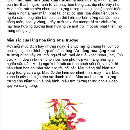
Chọn
một lẵng hoa tặng khai trương
là món quà rất ý nghĩa, để
bạn trở thành người tinh tế và nhạy bén trong các dịp như vậy nhé.
Hoa chúc mừng nên chọn hoa tượng trưng cho sự nghiệp phát triển
mang ý nghĩa may mắn, phát tài phát lộc như hoa đồng tiền với ý
nghĩa cầu mong tiền tài, hoa lan thể hiện sự bền vững dài lâu, hoa
hồng môn, hoa ly vàng, , dây trường xuân mang tới sự vĩnh cửu,
hay hoa hướng dương luôn hướng về mặt trời một sự phát triển mới
trong công việc,…
Màu sắc của lẵng hoa tặng khai trương
Với mỗi mục đích hay những ngày lễ chúc mừng chúng ta luôn có
những loại hoa thích hợp để dành tặng. Với
lẵng
hoa tặng khai
trương
cũng vậy với mỗi người với mỗi độ tuổi khác nhau , hay lĩnh
vực kinh doanh ta nên chọn loại hoa phù hợp và mang những ý
nghĩa sâu sắc. Ví dụ người trẻ tuổi có tính cách sôi nổi, vui vẻ thì
nên chọn hoa có mầu sắc rực rỡ, nổi bật. Màu vàng thể hiện sự
sung túc, giầu sang. Màu đỏ thể hiện sự nhiệt tình, may mắn. Màu
xanh lá cây thể hiện cho sự thanh xuân. Màu xanh da trời tượng
trưng cho niềm vui và hoà bình. Màu tím tượng trưng cho sự cao
quý và sang trọng.