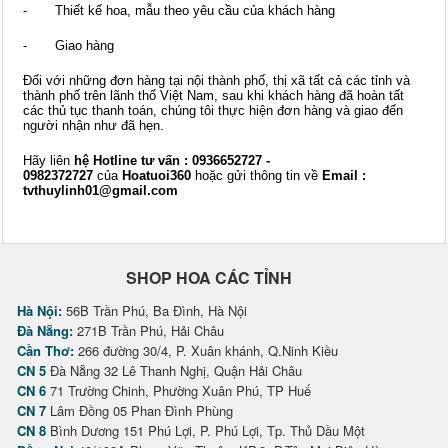
- Thiết kế hoa, mẫu theo yêu cầu của khách hàng
- Giao hàng
Đối với những đơn hàng tại nội thành phố, thị xã tất cả các tỉnh và
thành phố trên lãnh thổ Việt Nam, sau khi khách hàng đã hoàn tất
các thủ tục thanh toán, chúng tôi thực hiện đơn hàng và giao đến
người nhận như đã hẹn.
Hãy liên
hệ Hotline tư vấn : 0936652727 -
0982372727
của
Hoatuoi360
hoặc gửi thông tin về
Email :
tvthuylinh01@gmail.com
SHOP HOA CÁC TỈNH
Hà Nội:
56B Trần Phú, Ba Đình, Hà Nội
Đà Nẵng:
271B Trần Phú, Hải Châu
Cần Thơ:
266 đường 30/4, P. Xuân khánh, Q.Ninh Kiều
CN 5
Đà Nẵng 32 Lê Thanh Nghị, Quận Hải Châu
CN 6
71 Trường Chinh, Phường Xuân Phú, TP Huế
CN 7
Lâm Đồng 05 Phan Đình Phùng
CN 8
Bình Dương 151 Phú Lợi, P. Phú Lợi, Tp. Thủ Dầu Một