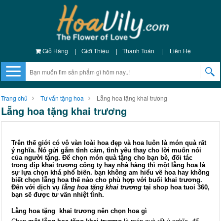
Giỏ Hàng
|
Giới Thiệu
|
Thanh Toán
|
Liên Hệ
Trang chủ
Tư vấn tặng hoa
Lẵng hoa tặng khai trương
Lẵng hoa tặng khai trương
Trên thế giới có vô vàn loài hoa đẹp và hoa luôn là món quà rất
ý nghĩa. Nó gửi gắm tình cảm, tình yêu thay cho lời muốn nói
của người tặng. Để chọn món quà tặng cho bạn bè, đối tác
trong dịp khai trương công ty hay nhà hàng thì một lẵng hoa là
sự lựa chọn khá phổ biến. bạn không am hiểu về hoa hay không
biết chọn lẵng hoa thế nào cho phù hợp với buổi khai trương.
Đến với dịch vụ
lẵng hoa tặng khai trương
tại shop hoa tuoi 360,
bạn sẽ được tư vấn nhiệt tình.
Lẵng hoa tặng khai trương nên chọn hoa gì