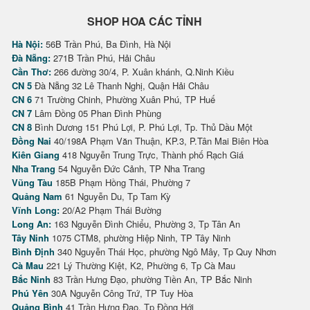
SHOP HOA CÁC TỈNH
Hà Nội:
56B Trần Phú, Ba Đình, Hà Nội
Đà Nẵng:
271B Trần Phú, Hải Châu
Cần Thơ:
266 đường 30/4, P. Xuân khánh, Q.Ninh Kiều
CN 5
Đà Nẵng 32 Lê Thanh Nghị, Quận Hải Châu
CN 6
71 Trường Chinh, Phường Xuân Phú, TP Huế
CN 7
Lâm Đồng 05 Phan Đình Phùng
CN 8
Bình Dương 151 Phú Lợi, P. Phú Lợi, Tp. Thủ Dầu Một
Đồng Nai
40/198A Phạm Văn Thuận, KP.3, P.Tân Mai Biên Hòa
Kiên Giang
418 Nguyễn Trung Trực, Thành phố Rạch Giá
Nha Trang
54 Nguyễn Đức Cảnh, TP Nha Trang
Vũng Tàu
185B Phạm Hồng Thái, Phường 7
Quảng Nam
61 Nguyễn Du, Tp Tam Kỳ
Vĩnh Long:
20/A2 Phạm Thái Bường
Long An:
163 Nguyễn Đình Chiểu, Phường 3, Tp Tân An
Tây Ninh
1075 CTM8, phường Hiệp Ninh, TP Tây Ninh
Bình Định
340 Nguyễn Thái Học, phường Ngô Mây, Tp Quy Nhơn
Cà Mau
221 Lý Thường Kiệt, K2, Phường 6, Tp Cà Mau
Bắc Ninh
83 Trần Hưng Đạo, phường Tiền An, TP Bắc Ninh
Phú Yên
30A Nguyễn Công Trứ, TP Tuy Hòa
Quảng Bình
41 Trần Hưng Đạo, Tp Đồng Hới