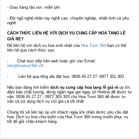
- Giao hàng tận nơi, miễn phí
- Đội ngũ nghệ nhân tay nghề cao, chuyên nghiệp, nhiệt tình và yêu
nghề.
CÁCH THỨC LIÊN HỆ VỚI DỊCH VỤ CUNG CẤP
HOA TANG LỄ
GIÁ RẺ?
Để liên hệ với dịch vụ hoa sinh nhật của
Hoa Tươi 360
bạn có thể
liên hệ qua cách thức sau:
- Chat trực tiếp trên web hoặc gửi vào Email:
info@hoatuoi360.vN
- Liên hệ qua tổng đài đặt hoa: 0936 65 27 27 -0977 301 303
Nếu bạn đang tìm kiếm
dịch vụ cung cấp hoa tang lễ giá rẻ
uy tín,
đảm bảo chất lượng, đừng ngần ngại gọi ngay số Hotline để được tư
vấn: 0936 65 27 27 - 0977 301 303 cho Hoa Tươi 360 để được tư
vấn và sử dụng dịch vụ với giá cả tốt nhất.
Chúng tôi sẽ liên lạc lại với khách ngay khi nhận được yêu cầu đặt
hoa. Dịch vu hoa chia buồn của Hoa Tươi 360 mong muốn phục vụ
tốt để giữ chân khách hàng.