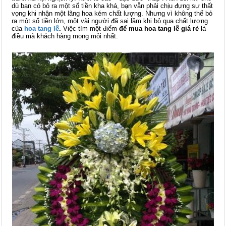
dù bạn có bỏ ra một số tiền kha khá, bạn vẫn phải chịu đựng sự thất
vọng khi nhận một lãng hoa kém chất lượng. Nhưng vì không thể bỏ
ra một số tiền lớn, một vài người đã sai lầm khi bỏ qua chất lượng
của
hoa tang lễ
.
Việc tìm một điểm
để mua hoa tang lễ giá rẻ
là
điều mà khách hàng mong mỏi nhất.