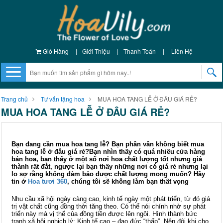
Giỏ Hàng
|
Giới Thiệu
|
Thanh Toán
|
Liên Hệ
Trang chủ
Tư vấn tặng hoa
MUA HOA TANG LỄ Ở ĐÂU GIÁ RẺ?
MUA HOA TANG LỄ Ở ĐÂU GIÁ RẺ?
Bạn đang cần mua hoa tang lễ? Bạn phân vân không biết mua
hoa tang lễ ở đâu giá rẻ?Bạn nhìn thấy có quá nhiều cửa hàng
bán hoa, bạn thấy ở một số nơi hoa chất lượng tốt nhưng giá
thành rất đắt, ngược lại bạn thấy những nơi có giá rẻ nhưng lại
lo sợ rằng không đảm bảo được chất lượng mong muốn? Hãy
tin ở
Hoa tươi 360
, chúng tôi sẽ không làm bạn thất vọng
Nhu cầu xã hội ngày càng cao, kinh tế ngày một phát triển, từ đó giá
trị vật chất cũng đồng thời tăng theo. Có thể nói chính nhờ sự phát
triển này mà vị thế của đồng tiền được lên ngôi. Hình thành bức
tranh xã hội nghịch lý: Kinh tế cao – đạo đức “thấp”. Nên đôi khi cho