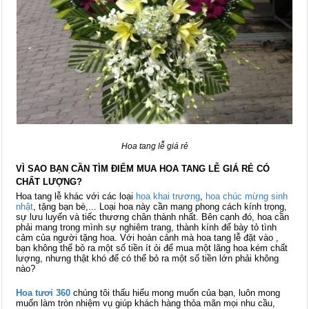
Hoa tang lễ giá rẻ
VÌ SAO BẠN CẦN TÌM ĐIỂM MUA HOA TANG LỄ GIÁ RẺ CÓ
CHẤT LƯỢNG?
Hoa tang lễ khác với các loại
hoa khai trương
,
hoa chúc mừng
sinh
nhật
, tặng bạn bè,... Loại hoa này cần mang phong cách kính trọng,
sự lưu luyến và tiếc thương chân thành nhất. Bên cạnh đó, hoa cần
phải mang trong mình sự nghiêm trang, thành kính để bày tỏ tình
cảm của người tặng hoa. Với hoàn cảnh mà hoa tang lễ đặt vào ,
bạn không thể bỏ ra một số tiền ít ỏi để mua một lãng hoa kém chất
lượng, nhưng thật khó để có thể bỏ ra một số tiền lớn phải không
nào?
Hoa tươi 360
chúng tôi thấu hiểu mong muốn của bạn, luôn mong
muốn làm tròn nhiệm vụ giúp khách hàng thỏa mãn mọi nhu cầu,