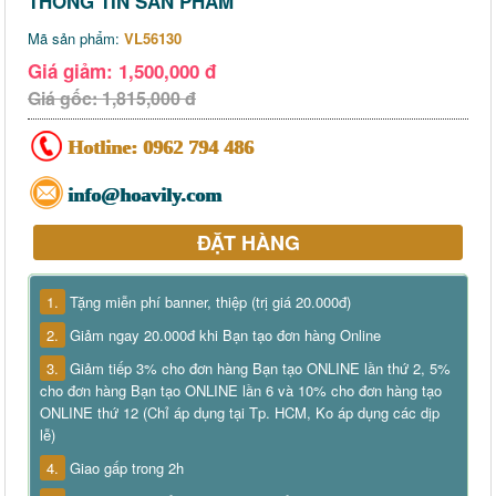
THÔNG TIN SẢN PHẨM
Mã sản phẩm:
VL56130
Giá giảm: 1,500,000 đ
Giá gốc: 1,815,000 đ
Hotline:
0962 794 486
info@hoavily.com
ĐẶT HÀNG
1.
Tặng miễn phí banner, thiệp (trị giá 20.000đ)
2.
Giảm ngay 20.000đ khi Bạn tạo đơn hàng Online
3.
Giảm tiếp 3% cho đơn hàng Bạn tạo ONLINE lần thứ 2, 5%
cho đơn hàng Bạn tạo ONLINE lần 6 và 10% cho đơn hàng tạo
ONLINE thứ 12 (Chỉ áp dụng tại Tp. HCM, Ko áp dụng các dịp
lễ)
4.
Giao gấp trong 2h