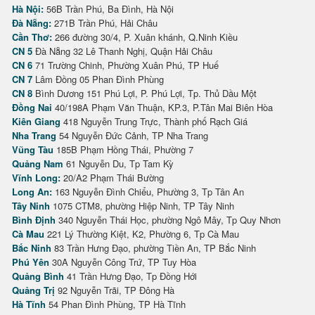
Hà Nội:
56B Trần Phú, Ba Đình, Hà Nội
Đà Nẵng:
271B Trần Phú, Hải Châu
Cần Thơ:
266 đường 30/4, P. Xuân khánh, Q.Ninh Kiều
CN 5
Đà Nẵng 32 Lê Thanh Nghị, Quận Hải Châu
CN 6
71 Trường Chinh, Phường Xuân Phú, TP Huế
CN 7
Lâm Đồng 05 Phan Đình Phùng
CN 8
Bình Dương 151 Phú Lợi, P. Phú Lợi, Tp. Thủ Dầu Một
Đồng Nai
40/198A Phạm Văn Thuận, KP.3, P.Tân Mai Biên Hòa
Kiên Giang
418 Nguyễn Trung Trực, Thành phố Rạch Giá
Nha Trang
54 Nguyễn Đức Cảnh, TP Nha Trang
Vũng Tàu
185B Phạm Hồng Thái, Phường 7
Quảng Nam
61 Nguyễn Du, Tp Tam Kỳ
Vĩnh Long:
20/A2 Phạm Thái Bường
Long An:
163 Nguyễn Đình Chiểu, Phường 3, Tp Tân An
Tây Ninh
1075 CTM8, phường Hiệp Ninh, TP Tây Ninh
Bình Định
340 Nguyễn Thái Học, phường Ngô Mây, Tp Quy Nhơn
Cà Mau
221 Lý Thường Kiệt, K2, Phường 6, Tp Cà Mau
Bắc Ninh
83 Trần Hưng Đạo, phường Tiền An, TP Bắc Ninh
Phú Yên
30A Nguyễn Công Trứ, TP Tuy Hòa
Quảng Bình
41 Trần Hưng Đạo, Tp Đồng Hới
Quảng Trị
92 Nguyễn Trãi, TP Đông Hà
Hà Tĩnh
54 Phan Đình Phùng, TP Hà Tĩnh