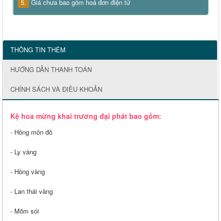
5.
Giá chưa bao gồm hoá đơn điện tử
THÔNG TIN THÊM
HƯỚNG DẪN THANH TOÁN
CHÍNH SÁCH VÀ ĐIỀU KHOẢN
Kệ hoa mừng khai trương đại phát bao gồm:
- Hồng môn đỏ
- Ly vàng
- Hồng vàng
- Lan thái vàng
- Mõm sói