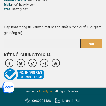
Hotline đặt hoa:
0962 794 486
Mail:
info@hoavily.com
Web:
hoavily.com
Cập nhật thông tin khuyến mãi nhanh nhất hưởng quyền lợi giảm
giá riêng biệt
GỬI
KẾT NỐI CHÚNG TÔI QUA
Design by
All right Reserval.
hoavily.com
0962794486
Nhắn tin Zalo