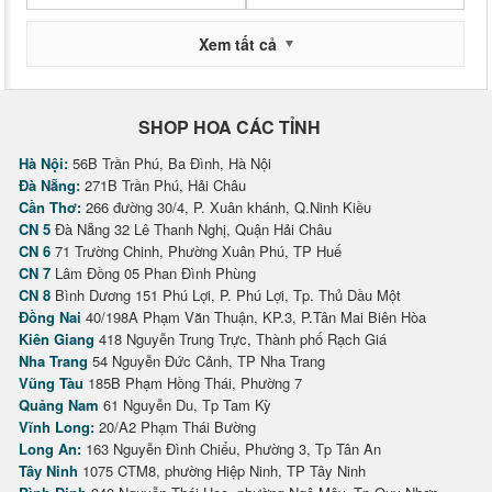
Xem tất cả
SHOP HOA CÁC TỈNH
Hà Nội:
56B Trần Phú, Ba Đình, Hà Nội
Đà Nẵng:
271B Trần Phú, Hải Châu
Cần Thơ:
266 đường 30/4, P. Xuân khánh, Q.Ninh Kiều
CN 5
Đà Nẵng 32 Lê Thanh Nghị, Quận Hải Châu
CN 6
71 Trường Chinh, Phường Xuân Phú, TP Huế
CN 7
Lâm Đồng 05 Phan Đình Phùng
CN 8
Bình Dương 151 Phú Lợi, P. Phú Lợi, Tp. Thủ Dầu Một
Đồng Nai
40/198A Phạm Văn Thuận, KP.3, P.Tân Mai Biên Hòa
Kiên Giang
418 Nguyễn Trung Trực, Thành phố Rạch Giá
Nha Trang
54 Nguyễn Đức Cảnh, TP Nha Trang
Vũng Tàu
185B Phạm Hồng Thái, Phường 7
Quảng Nam
61 Nguyễn Du, Tp Tam Kỳ
Vĩnh Long:
20/A2 Phạm Thái Bường
Long An:
163 Nguyễn Đình Chiểu, Phường 3, Tp Tân An
Tây Ninh
1075 CTM8, phường Hiệp Ninh, TP Tây Ninh