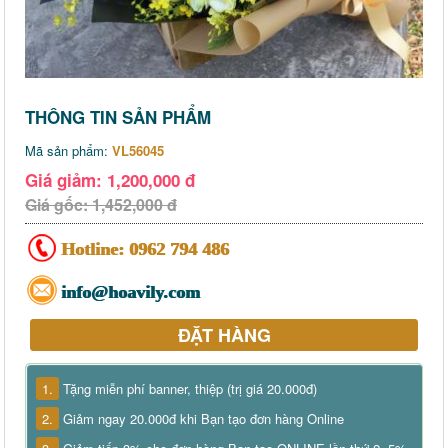
THÔNG TIN SẢN PHẨM
Mã sản phẩm:
VL56045
Giá giảm: 1,200,000 đ
Giá gốc: 1,452,000 đ
Hotline:
0962 794 486
info@hoavily.com
ĐẶT HÀNG
1.
Tặng miễn phí banner, thiệp (trị giá 20.000đ)
2.
Giảm ngay 20.000đ khi Bạn tạo đơn hàng Online