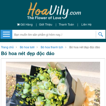
Giỏ Hàng
|
Giới Thiệu
|
Thanh Toán
|
Liên Hệ
Trang chủ
Bó hoa tươi
Bó hoa thanh lịch
Bó hoa nét đẹp độc đáo
Bó hoa nét đẹp độc đáo