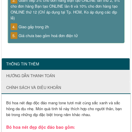
3.
Giảm tiếp 3% cho đơn hàng Bạn tạo ONLINE lần thứ 2, 5%
cho đơn hàng Bạn tạo ONLINE lần 6 và 10% cho đơn hàng tạo
ONLINE thứ 12 (Chỉ áp dụng tại Tp. HCM, Ko áp dụng các dịp
lễ)
4.
Giao gấp trong 2h
5.
Giá chưa bao gồm hoá đơn điện tử
THÔNG TIN THÊM
HƯỚNG DẪN THANH TOÁN
CHÍNH SÁCH VÀ ĐIỀU KHOẢN
Bó hoa nét đẹp độc đáo mang tone tươi mát cùng sắc xanh và sắc
hồng da dịu nhẹ. Món quà tinh tế này thích hợp cho người thân, bạn
bè trong những dịp đặc biệt trong năm khác nhau.
Bó hoa nét đẹp độc đáo bao gồm: