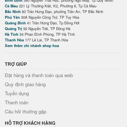
Bình Định
340 Nguyễn Thái Học, phường Ngô Mây, Tp Quy Nhơn
Cà Mau
221 Lý Thường Kiệt, K2, Phường 6, Tp Cà Mau
Bắc Ninh
83 Trần Hưng Đạo, phường Tiền An, TP Bắc Ninh
Phú Yên
30A Nguyễn Công Trứ, TP Tuy Hòa
Quảng Bình
41 Trần Hưng Đạo, Tp Đồng Hới
Quảng Trị
92 Nguyễn Trãi, TP Đông Hà
Hà Tĩnh
54 Phan Đình Phùng, TP Hà Tĩnh
Thanh Hóa
177 Lê Lai, TP Thanh Hóa
Xem thêm chi nhánh shop hoa
TRỢ GIÚP
Đặt hàng và thanh toán qua web
Quy định giao hàng
Tuyển dụng
Thanh toán
Câu hỏi thường gặp
HỖ TRỢ KHÁCH HÀNG